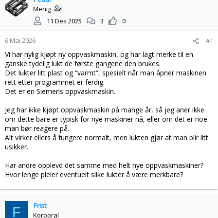
s
t
Menig
t
d
11 Des 2025
3
0
a
a
r
t
6 Mai 2026
#1
t
o
e
Vi har nylig kjøpt ny oppvaskmaskin, og har lagt merke til en
r
ganske tydelig lukt de første gangene den brukes.
Det lukter litt plast og “varmt”, spesielt når man åpner maskinen
rett etter programmet er ferdig.
Det er en Siemens oppvaskmaskin.
Jeg har ikke kjøpt oppvaskmaskin på mange år, så jeg aner ikke
om dette bare er typisk for nye maskiner nå, eller om det er noe
man bør reagere på.
Alt virker ellers å fungere normalt, men lukten gjør at man blir litt
usikker.
Har andre opplevd det samme med helt nye oppvaskmaskiner?
Hvor lenge pleier eventuelt slike lukter å være merkbare?
Frist
F
Korporal