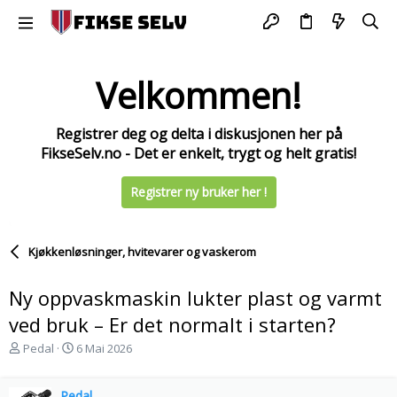
Velkommen!
Registrer deg og delta i diskusjonen her på
FikseSelv.no - Det er enkelt, trygt og helt gratis!
Registrer ny bruker her !
Kjøkkenløsninger, hvitevarer og vaskerom
Ny oppvaskmaskin lukter plast og varmt
ved bruk – Er det normalt i starten?
T
S
Pedal
6 Mai 2026
r
t
å
a
d
Pedal
r