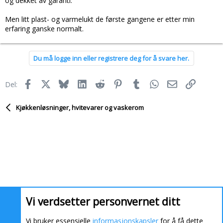
og dekket av garanti.
Men litt plast- og varmelukt de første gangene er etter min
erfaring ganske normalt.
Du må logge inn eller registrere deg for å svare her.
Facebook
X
Bluesky
LinkedIn
Reddit
Pinterest
Tumblr
WhatsApp
E-post
Link
Del:
Kjøkkenløsninger, hvitevarer og vaskerom
Vi verdsetter personvernet ditt
Vi bruker essensielle
informasjonskapsler
for å få dette