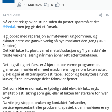
13 Mai 2026
6
1
14 Mai 2026
#2
Nå er det ritkignok en stund siden du postet spørsmålet ditt
@Pedal
, men jeg gir det et forsøk.
Jeg jobbet med reparasjon av hvitevarer i ungdommen, og
akkurat dette var ganske vanlig på nye maskiner den gang (20-30
år siden).
Det
kan
lukte litt plast, varmt metall/isolasjon og “ny maskin” de
første vaskene, særlig når man åpner rett etter tørkefasen.
Det jeg ville gjort først er å kjøre et par varme programmer,
gjerne tom maskin eller med maskinrens, og se om lukten avtar.
Sjekk også at all transportplast, tape, isopor og beskyttelse rundt
kurver, filter, innvendige deler faktisk er fjernet.
Det som
ikke
er normalt, er tydelig svidd elektrisk lukt, røyk,
smeltet plast, sikring som går, eller at lukten blir sterkere for hver
vask.
Da ville jeg stoppet bruken og kontaktet forhandler,
servicerepresentant eller produsent, spesielt siden maskinen er ny