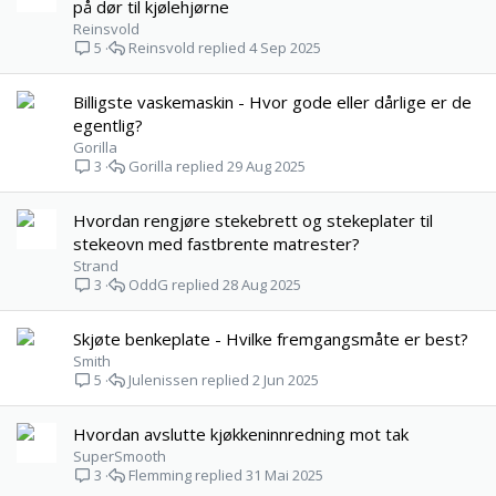
på dør til kjølehjørne
Reinsvold
Reinsvold
4 Sep 2025
5
Billigste vaskemaskin - Hvor gode eller dårlige er de
egentlig?
Gorilla
Gorilla
29 Aug 2025
3
Hvordan rengjøre stekebrett og stekeplater til
stekeovn med fastbrente matrester?
Strand
OddG
28 Aug 2025
3
Skjøte benkeplate - Hvilke fremgangsmåte er best?
Smith
Julenissen
2 Jun 2025
5
Hvordan avslutte kjøkkeninnredning mot tak
SuperSmooth
Flemming
31 Mai 2025
3