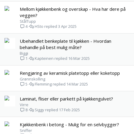
Mellom kjøkkenbenk og overskap - Hva har dere på
veggen?
StålTupp
HSto
3 Apr 2025
4
Ubehandlet benkeplate til kjøkken - Hvordan
behandle på best mulig måte?
Biggi
Kapteinen
16 Mar 2025
1
Rengjøring av keramisk platetopp eller koketopp
Grønnskolling
Flemming
14 Mar 2025
5
Laminat, fliser eller parkett på kjøkkengulvet?
Virre
Siggy
17 Feb 2025
8
Kjøkkenbenk i betong - Mulig for en selvbygger?
Sniffer