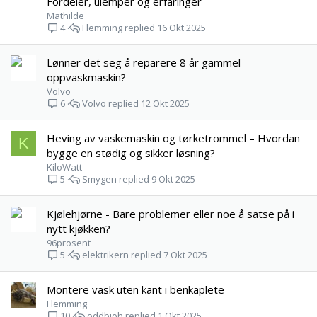
Fordeler, ulemper og erfaringer
Mathilde
Flemming
16 Okt 2025
4
Lønner det seg å reparere 8 år gammel
oppvaskmaskin?
Volvo
Volvo
12 Okt 2025
6
Heving av vaskemaskin og tørketrommel – Hvordan
K
bygge en stødig og sikker løsning?
KiloWatt
Smygen
9 Okt 2025
5
Kjølehjørne - Bare problemer eller noe å satse på i
nytt kjøkken?
96prosent
elektrikern
7 Okt 2025
5
Montere vask uten kant i benkaplete
Flemming
oddbjoh
1 Okt 2025
10