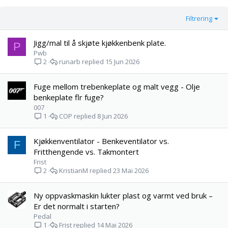
Filtrering
Jigg/mal til å skjøte kjøkkenbenk plate.
P
Pwb
runarb
15 Jun 2026
2
Fuge mellom trebenkeplate og malt vegg - Olje
benkeplate flr fuge?
007
COP
8 Jun 2026
1
Kjøkkenventilator - Benkeventilator vs.
F
Fritthengende vs. Takmontert
Frist
KristianM
23 Mai 2026
2
Ny oppvaskmaskin lukter plast og varmt ved bruk –
Er det normalt i starten?
Pedal
Frist
14 Mai 2026
1