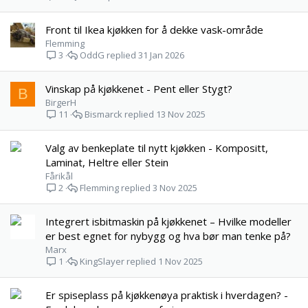
Front til Ikea kjøkken for å dekke vask-område
Flemming
OddG
31 Jan 2026
3
Vinskap på kjøkkenet - Pent eller Stygt?
B
BirgerH
Bismarck
13 Nov 2025
11
Valg av benkeplate til nytt kjøkken - Kompositt,
Laminat, Heltre eller Stein
Fårikål
Flemming
3 Nov 2025
2
Integrert isbitmaskin på kjøkkenet – Hvilke modeller
er best egnet for nybygg og hva bør man tenke på?
Marx
KingSlayer
1 Nov 2025
1
Er spiseplass på kjøkkenøya praktisk i hverdagen? -