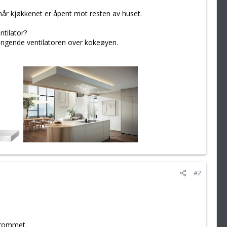
når kjøkkenet er åpent mot resten av huset.
ntilator?
hengende ventilatoren over kokeøyen.
#2
 rommet.