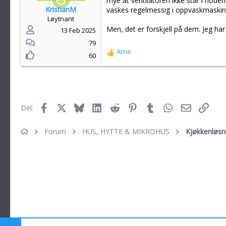
mye at ventilatoren ikke står i hodeh
KristianM
vaskes regelmessig i oppvaskmaskinen. 
Løytnant
Men, det er forskjell på dem. Jeg ha
13 Feb 2025
79
Arne
R
60
e
a
k
s
j
Facebook
X
Bluesky
LinkedIn
Reddit
Pinterest
Tumblr
WhatsApp
E-post
Link
Del:
o
n
e
Forum
HUS, HYTTE & MIKROHUS
Kjøkkenløsn
r
: