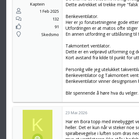
Kaptein
Dette avtrekket vil trekke mye "fals
1 Feb 2025
Benkeventilator.
132
Her er jo forutsetningene gode etter
91
Utfordringen er at matos ofte stige
En annen utfordring er utblåsning til 
Skedsmo
Takmontert ventilator.
Dette er en velprøvd utforming og det
Kort avstand fra kilde til punkt for u
Personlig ville jeg utelukket takventil
Benkeventilator og Takmontert ventil
Benkeventilator vinner designprisen
Blir spennende å høre hva du velger.
23 Mai 2026
K
Har en Bora topp med innebygget vent
heller. Det er kun når vi steker noe
spiralbevegelse i luften som dras ned