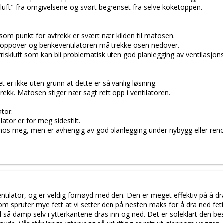
k luft" fra omgivelsene og svørt begrenset fra selve koketoppen.
som punkt for avtrekk er svært nær kilden til matosen.
r oppover og benkeventilatoren må trekke osen nedover.
friskluft som kan bli problematisk uten god planlegging av ventilasjons
 er ikke uten grunn at dette er så vanlig løsning.
ttrekk. Matosen stiger nær sagt rett opp i ventilatoren.
ator.
ator er for meg sidestilt.
 hos meg, men er avhengig av god planlegging under nybygg eller reno
ilator, og er veldig fornøyd med den. Den er meget effektiv på å dra 
 som spruter mye fett at vi setter den på nesten maks for å dra ned f
 så damp selv i ytterkantene dras inn og ned. Det er soleklart den best