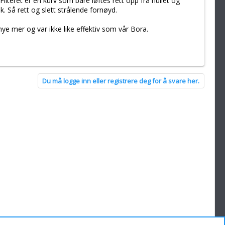
ilteret er en kurv som bare løftes rett opp fra hullet og
k. Så rett og slett strålende fornøyd.
ye mer og var ikke like effektiv som vår Bora.
Du må logge inn eller registrere deg for å svare her.