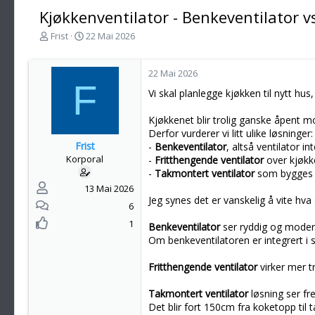
Kjøkkenventilator - Benkeventilator 
T
S
Frist
22 Mai 2026
r
t
å
a
d
r
22 Mai 2026
F
s
t
Vi skal planlegge kjøkken til nytt hu
t
d
a
a
Kjøkkenet blir trolig ganske åpent m
r
t
Derfor vurderer vi litt ulike løsninger:
t
o
Frist
-
Benkeventilator
, altså ventilator in
e
Korporal
-
Fritthengende ventilator
over kjøk
r
-
Takmontert ventilator
som bygges i
13 Mai 2026
Jeg synes det er vanskelig å vite hva 
6
1
Benkeventilator
ser ryddig og moder
Om benkeventilatoren er integrert i se
Fritthengende ventilator
virker mer tr
Takmontert ventilator
løsning ser fr
Det blir fort 150cm fra koketopp til t