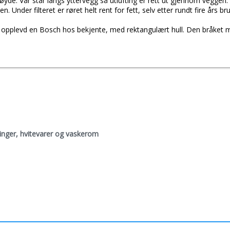
øyde. Vår står langs yttervegg så utlufting er rett ut gjennom veggen. F
Under filteret er røret helt rent for fett, selv etter rundt fire års bru
r opplevd en Bosch hos bekjente, med rektangulært hull. Den bråket m
inger, hvitevarer og vaskerom