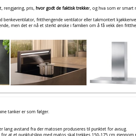
t, rengjøring, pris,
hvor godt de faktisk trekke
r, og hva som er smart 
 benkeventilator, fritthengende ventilator eller takmontert kjøkkenve
nde, men det er nå et sterkt ønske i familien om å få vekk den fritt
ine tanker er som følger.
 er lang avstand fra der matosen produseres til punktet for avsug.
g for at et punktutslipp med matos skal trekkes 150-175 cm gjennom