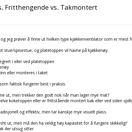
vs. Fritthengende vs. Takmontert
s, og jeg prøver å finne ut hvilken type kjøkkenventilator som er mest f
ot stue/spisestue, og platetoppen vil havne på kjøkkenøy.
tegrert i eller ved platetoppen
kenøy
nn eller monteres i taket
som faktisk fungerer best i praksis.
ne ut, men trekker den godt nok når man lager mye mat?
lve koketoppen eller er frittstående montert bak eller ved siden spiller
adisjonell og effektiv, men tar kanskje mye visuelt plass.
esht ut, men må den ha veldig høy kapasitet for å fungere skikkelig?
ak der utsug sitter.