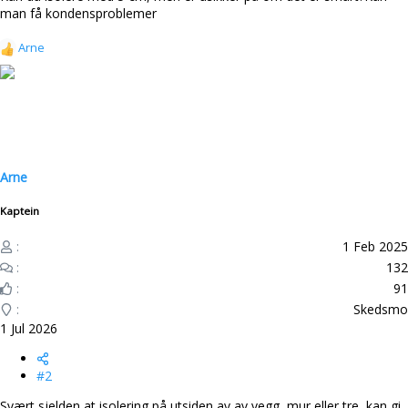
man få kondensproblemer
Arne
R
e
a
k
s
j
o
n
Arne
e
r
Kaptein
:
1 Feb 2025
132
91
Skedsmo
1 Jul 2026
#2
Svært sjelden at isolering på utsiden av av vegg, mur eller tre, kan gi