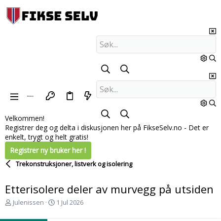
Velkommen!
Registrer deg og delta i diskusjonen her på FikseSelv.no - Det er
enkelt, trygt og helt gratis!
Registrer ny bruker her !
Trekonstruksjoner, listverk og isolering
Etterisolere deler av murvegg på utsiden
T
S
Julenissen
1 Jul 2026
r
t
å
a