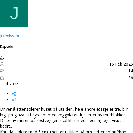
d
r
J
s
t
t
d
a
a
r
t
t
o
Julenissen
e
r
Kaptein
15 Feb 2025
114
56
1 Jul 2026
#1
Driver å etterisolerer huset på utsiden, hele andre etasje er tre, blir
lagt på glava sitt system med veggplater, kjeller er av murblokker.
Deler av muren på røstveggen skal kles med kledning pga visuellt
bedre.
Kan da isolere med 5 cm, men er usikker på om det er smart?Kan