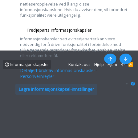
nettleseropplevelse ved å angi disse
informasjonskapslene. Hvis du avviser dem, vil forbedret
funksjonalitet være utilgjengelig.
Tredjeparts informasjonskapsler
Informasjonskapsler satt av tredjeparter kan være
nødvendig for å drive funksjonalitet i forbindelse med
ulike tjenesteleverandører for sikkerhet, analyse, ytelse
eller reklameformål.
Topp
Bunn
Informasjonskapsler
Kontakt oss
Hjelp
Hjem
R
S
Detaljert bruk av informasjonskapsler
S
Personvernregler
Lagre informasjonskapsel-innstillinger