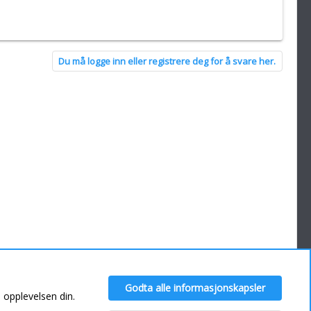
Du må logge inn eller registrere deg for å svare her.
Kontakt oss
Hjelp
Hjem
Godta alle informasjonskapsler
R
e opplevelsen din.
S
S