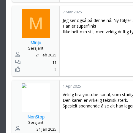
e
a
k
7 Mar 2025
M
s
Jeg ser også på denne nå. Ny følger
j
Han er superflink!
o
Ikke helt min stil, men veldig driftig t
n
e
Minjo
r
Sersjant
:
21 Feb 2025
11
2
1 Apr 2025
Veldig bra youtube-kanal, som stadig 
Den karen er virkelig teknisk sterk.
Spesielt spennende å se alt han lager 
NonStop
Sersjant
31 Jan 2025