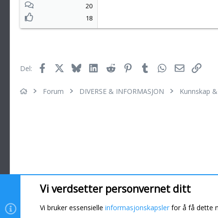
20
18
Facebook
X
Bluesky
LinkedIn
Reddit
Pinterest
Tumblr
WhatsApp
E-post
Link
Del:
Forum
DIVERSE & INFORMASJON
Kunnskap & 
Vi verdsetter personvernet ditt
Informasjonskapsler
Vi bruker essensielle
informasjonskapsler
for å få dette 