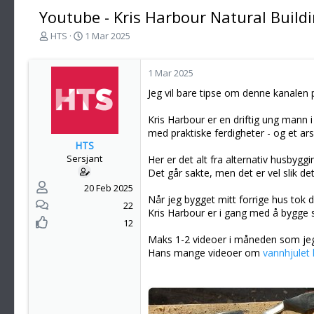
Youtube - Kris Harbour Natural Build
T
S
HTS
1 Mar 2025
r
t
å
a
d
r
1 Mar 2025
s
t
Jeg vil bare tipse om denne kanalen
t
d
a
a
Kris Harbour er en driftig ung mann 
r
t
med praktiske ferdigheter - og et 
t
o
HTS
e
Sersjant
Her er det alt fra alternativ husbygg
r
Det går sakte, men det er vel slik d
20 Feb 2025
Når jeg bygget mitt forrige hus tok d
22
Kris Harbour er i gang med å bygge se
12
Maks 1-2 videoer i måneden som jeg 
Hans mange videoer om
vannhjulet 