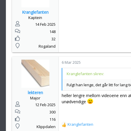
Kranglefanten
Kaptein
14 Feb 2025
148
32
Rogaland
6 Mar 2025
Kranglefanten skrev:
Fulgt han lenge, det går litt for lang
lekteren
heller lengre mellom videoene enn a
Major
unødvendige
12 Feb 2025
300
116
Kranglefanten
R
Klippdalen