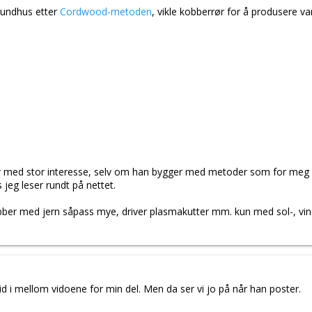
rundhus etter
Cordwood-metoden
, vikle kobberrør for å produsere v
er med stor interesse, selv om han bygger med metoder som for meg fr
jeg leser rundt på nettet.
er med jern såpass mye, driver plasmakutter mm. kun med sol-, vind
 tid i mellom vidoene for min del. Men da ser vi jo på når han poster.