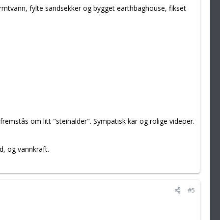
armtvann, fylte sandsekker og bygget earthbaghouse, fikset
emstås om litt "steinalder". Sympatisk kar og rolige videoer.
, og vannkraft.
#5