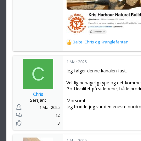
Balte
,
Chris
og
Kranglefanten
R
e
a
k
1 Mar 2025
C
s
Jeg følger denne kanalen fast.
j
o
Veldig behagelig type og det kommer 
n
God kvalitet på videoene, både pro
e
Chris
r
Sersjant
Morsomt!
:
Jeg trodde jeg var den eneste nord
1 Mar 2025
12
3
1 Mar 2025