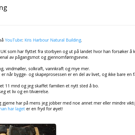
ing
 på
YouTube
:
Kris Harbour Natural Building
.
i UK som har flyttet fra storbyen og ut på landet hvor han forsøker å 
arsenal av pågangsmot og gjennomføringsevne.
ing, vindmøller, solkraft, vannkraft og mye mer.
et er når bygge- og skapeprosessen er en del av livet, og ikke bare en
et 11 mnd og jeg skaffet familien et nytt sted å bo.
g et liv og en tilværelse.
gjerne har på mens jeg jobber med noe annet mer eller mindre vikti
han har laget
er en fryd for øyet!