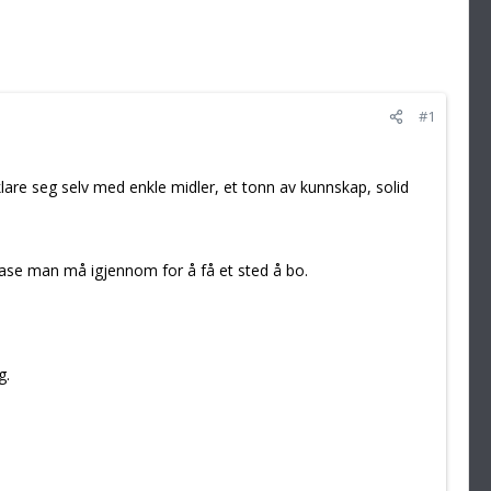
#1
klare seg selv med enkle midler, et tonn av kunnskap, solid
 fase man må igjennom for å få et sted å bo.
g.