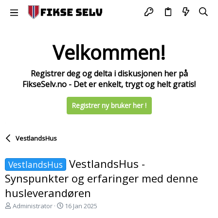
Velkommen!
Registrer deg og delta i diskusjonen her på
FikseSelv.no - Det er enkelt, trygt og helt gratis!
Registrer ny bruker her !
VestlandsHus
VestlandsHus -
VestlandsHus
Synspunkter og erfaringer med denne
husleverandøren
T
S
Administrator
16 Jan 2025
r
t