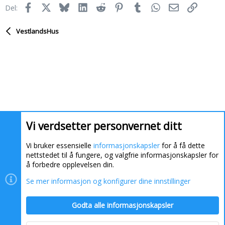
Facebook
X
Bluesky
LinkedIn
Reddit
Pinterest
Tumblr
WhatsApp
E-post
Link
Del:
VestlandsHus
Vi verdsetter personvernet ditt
Vi bruker essensielle
informasjonskapsler
for å få dette
nettstedet til å fungere, og valgfrie informasjonskapsler for
å forbedre opplevelsen din.
Se mer informasjon og konfigurer dine innstillinger
Informasjonskapsler
Kontakt oss
Hjelp
Hjem
Godta alle informasjonskapsler
R
S
S