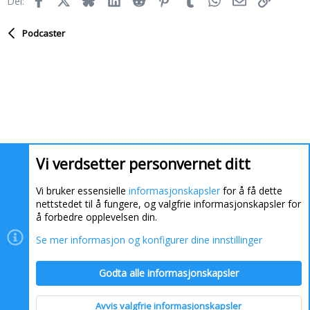
Del:
o
n
e
Podcaster
r
:
Vi verdsetter personvernet ditt
Vi bruker essensielle
informasjonskapsler
for å få dette
nettstedet til å fungere, og valgfrie informasjonskapsler for
å forbedre opplevelsen din.
Se mer informasjon og konfigurer dine innstillinger
Informasjonskapsler
Kontakt oss
Hjelp
Hjem
Godta alle informasjonskapsler
R
S
S
Avvis valgfrie informasjonskapsler