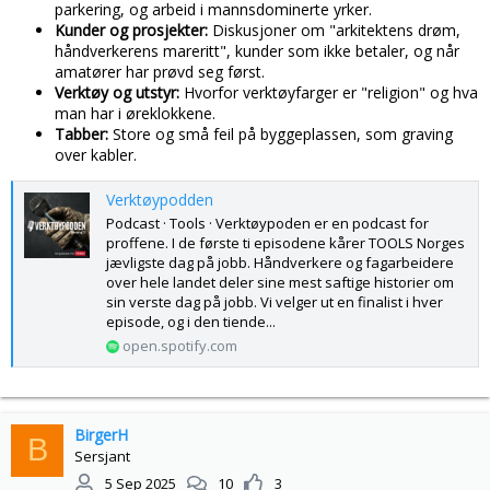
parkering, og arbeid i mannsdominerte yrker.
Kunder og prosjekter:
Diskusjoner om "arkitektens drøm,
håndverkerens mareritt", kunder som ikke betaler, og når
amatører har prøvd seg først.
Verktøy og utstyr:
Hvorfor verktøyfarger er "religion" og hva
man har i øreklokkene.
Tabber:
Store og små feil på byggeplassen, som graving
over kabler.
Verktøypodden
Podcast · Tools · Verktøypoden er en podcast for
proffene. I de første ti episodene kårer TOOLS Norges
jævligste dag på jobb. Håndverkere og fagarbeidere
over hele landet deler sine mest saftige historier om
sin verste dag på jobb. Vi velger ut en finalist i hver
episode, og i den tiende...
open.spotify.com
BirgerH
B
Sersjant
5 Sep 2025
10
3