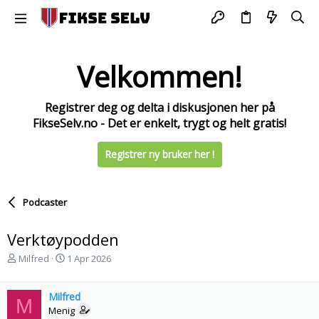
Velkommen!
Registrer deg og delta i diskusjonen her på
FikseSelv.no - Det er enkelt, trygt og helt gratis!
Registrer ny bruker her !
Podcaster
Verktøypodden
T
S
Milfred
1 Apr 2026
r
t
å
a
d
Milfred
r
M
s
t
Menig