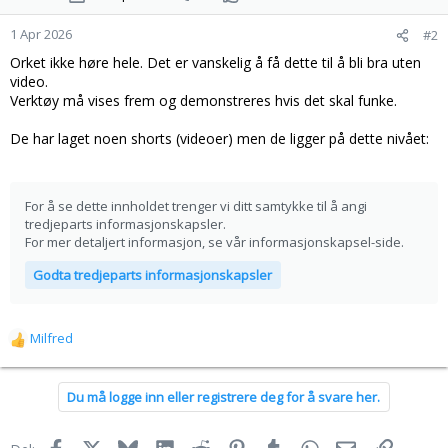
1 Apr 2026
#2
Orket ikke høre hele. Det er vanskelig å få dette til å bli bra uten
video.
Verktøy må vises frem og demonstreres hvis det skal funke.
De har laget noen shorts (videoer) men de ligger på dette nivået:
For å se dette innholdet trenger vi ditt samtykke til å angi
tredjeparts informasjonskapsler.
For mer detaljert informasjon, se vår
informasjonskapsel-side
.
Godta tredjeparts informasjonskapsler
Milfred
R
e
a
Du må logge inn eller registrere deg for å svare her.
k
s
j
Facebook
X
Bluesky
LinkedIn
Reddit
Pinterest
Tumblr
WhatsApp
E-post
Link