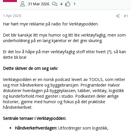
t
d
31 Mar 2026
4
1
a
a
r
t
1 Apr 2026
#1
t
o
e
Har hørt mye reklame på radio for Verktøypodden.
r
Det blir kanskje litt mye humor og litt lite verktøyfaglig, men som
underholdning på en lang kjøretur er det grei skuring.
Er det lov å håpe på mer verktøyfaglig stoff etter hvert (?), så kan
dette bli bra!
Dette skriver de om seg selv:
Verktøypodden er en norsk podcast levert av TOOLS, som retter
seg mot håndverkere og byggebransjen. Programleder Halvor
diskuterer hverdagen på byggeplassen, tabber, verktøy, logistikk
og kundeforhold med gjester i studio. Podkasten deler ærlige
historier, gjerne med humor og fokus på det praktiske
håndverkerlivet.
Sentrale temaer i Verktøypodden:
Håndverkerhverdagen:
Utfordringer som logistikk,