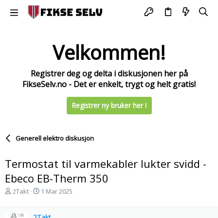
Velkommen!
Registrer deg og delta i diskusjonen her på
FikseSelv.no - Det er enkelt, trygt og helt gratis!
Registrer ny bruker her !
Generell elektro diskusjon
Termostat til varmekabler lukter svidd -
Ebeco EB-Therm 350
T
S
2Takt
1 Mar 2025
r
t
å
a
d
2Takt
r