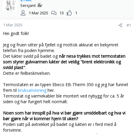
s
t
Sersjant
t
d
1 Mar 2025
13
1
a
a
r
t
1 Mar 2025
#1
t
o
e
Hei godt folk!
r
Jeg og fruen sitter på fjellet og mottok akkurat en bekymret
telefon fra poden hjemme.
Det lukter svidd på badet og
når nesa trykkes mot termostaten
som styrer gulvvarmen lukter det veldig "brent elektronikk og
svidd plast"
.
Dette er feilbeskrivelsen.
Termostaten er av typen Ebeco EB-Therm 350 og jeg har funnet
frem til
bruksanvisning
her.
Termostat og varmekabler ble montert ved nybygg for ca. 5 år
siden og har fungert helt normalt.
Noen som har innspill på hva vi bør gjøre umiddelbart og hva vi
bør gjøre når vi kommer hjem til uken?
Poden satt på avtrekket på badet og lukten er i ferd med å
forsvinne.