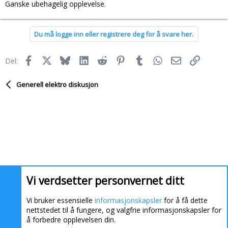
Ganske ubehagelig opplevelse.
Du må logge inn eller registrere deg for å svare her.
Facebook
X
Bluesky
LinkedIn
Reddit
Pinterest
Tumblr
WhatsApp
E-post
Link
Del:
Generell elektro diskusjon
Vi verdsetter personvernet ditt
Vi bruker essensielle
informasjonskapsler
for å få dette
nettstedet til å fungere, og valgfrie informasjonskapsler for
å forbedre opplevelsen din.