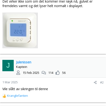
Det virker ikke som om det kommer mer røyk nå, gulvet er
fremdeles varmt og det lyser helt normalt i displayet.
Julenissen
J
Kaptein
15 Feb 2025
114
56
1 Mar 2025
#2
Vile slått av sikringen til denne
Kranglefanten
R
e
a