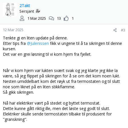
k
2Takt
s
Sersjant
j
1 Mar 2025
13
1
o
n
12 Mar 2025
#3
e
r
Tenkte gi en liten update på denne.
:
Etter tips fra
@Julenissen
fikk vi ungene til å ta sikringen til denne
kursen.
Det var en grei løsning til vi kom hjem fra fjellet.
Når vi kom hjem var lukten svært svak og jeg klarte jeg ikke la
være, så jeg flippet på sikringen for å se om det kom noen lukt.
Nesten umiddelbart kom det røyk ut fra termostaten og til slutt
noe som liknet på en liten stikkflamme.
Så gikk sikringen.
Nå har elektriker vært på stedet og byttet termostat.
Dette kunne gått riktig ille, men det løste seg godt til slutt.
Elektriker skulle sende termostaten tilbake til produsent for
"granskning".