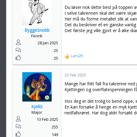
Du løser nok dette best på toppen a
I selve takrennen skal det være skjær
Her må du forme metallet slik at vanne
Det du beskriver et en ganske vanlig 
ByggeSnobb
Det første jeg ville gjort er å øke d
Fenrik
28 Jan 2025
25
Lars2h
R
25
e
a
k
22 Feb 2025
s
Mange har fritt fall fra takrenne ned
j
Kjettingen og overflatespenningen får
o
n
Hos deg er det trolig to bend oppe, 
e
KjellG
En kan forsøke å henge en myk kjetti
r
Major
nedfallsrøret. Har dog aldri forsøkt d
:
13 Feb 2025
255
149