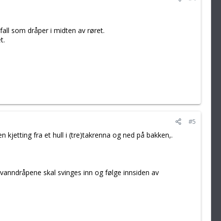
 fall som dråper i midten av røret.
t.
#5
 kjetting fra et hull i (tre)takrenna og ned på bakken,.
vanndråpene skal svinges inn og følge innsiden av