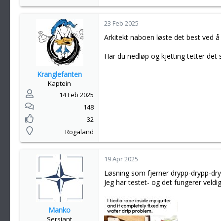
23 Feb 2025
Arkitekt naboen løste det best ved å 
Har du nedløp og kjetting tetter det s
Kranglefanten
Kaptein
14 Feb 2025
148
32
Rogaland
19 Apr 2025
Løsning som fjerner drypp-drypp-dry
Jeg har testet- og det fungerer veldig
Manko
Sersjant