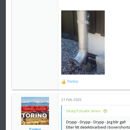
Torino
R
e
a
k
21 Feb 2025
s
j
SkarpTobakk skrev:
o
n
Drypp - Drypp - Drypp - Jeg blir gal!
e
Etter litt detektivarbeid i boxershor
Torino