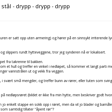
stål - drypp - drypp - drypp
uren er satt opp uten armering) og hører på en sinnsykt irriterende ly
s og slippers rundt hytteveggene, tror jeg synderen nå er lokalisert.
t fra takrenne til bakken.
om et hull og treffer en vinkel i nedløpet, så kommer et langt parti m
inger vannstrålen ut og vekk fra veggen.
i svært små mengder, og treffer bunn av rører, eller tuten som svinge
 på nedløpsrøret (bildet er ikke fra min hytte, men beskriver godt hvo
o enkelt stappe en sokk opp i røret, men da vil jo blader og barnåler 
m samtidig tillater "åpent rør"?