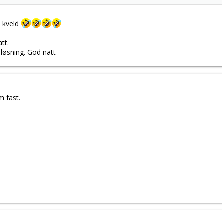
s kveld
tt.
øsning. God natt.
m fast.