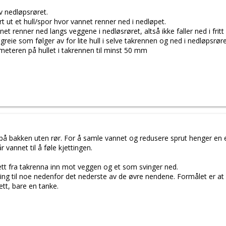
v nedløpsrøret.
t ut et hull/spor hvor vannet renner ned i nedløpet.
t renner ned langs veggene i nedløsrøret, altså ikke faller ned i fritt
greie som følger av for lite hull i selve takrennen og ned i nedløpsrøre
iameteren på hullet i takrennen til minst 50 mm
 på bakken uten rør. For å samle vannet og redusere sprut henger en en
 vannet til å føle kjettingen.
ett fra takrenna inn mot veggen og et som svinger ned.
ng til noe nedenfor det nederste av de øvre nendene. Formålet er at 
ett, bare en tanke.