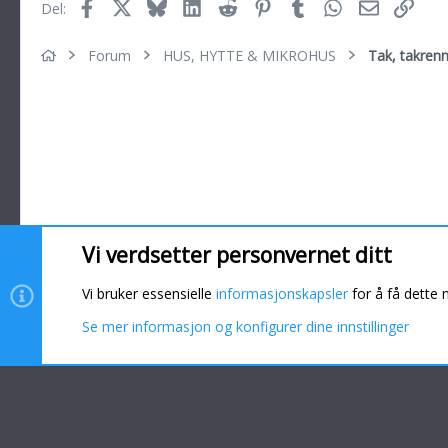
Facebook
X
Bluesky
LinkedIn
Reddit
Pinterest
Tumblr
WhatsApp
E-post
Link
Del:
Forum
HUS, HYTTE & MIKROHUS
Tak, takrenn
Vi verdsetter personvernet ditt
Informasjonskapsler
Vi bruker essensielle
informasjonskapsler
for å få dette 
Se mer informasjon og konfigurer dine innstillinger