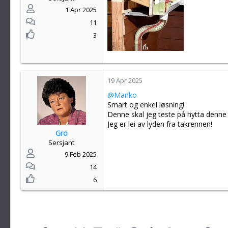
1 Apr 2025
11
3
19 Apr 2025
@Manko
Smart og enkel løsning!
Denne skal jeg teste på hytta denn
Jeg er lei av lyden fra takrennen!
Gro
Sersjant
9 Feb 2025
14
6