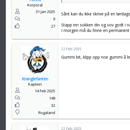
r
Korporal
:
31 Jan 2025
Sånt kan du ikke skrive på en lørdag
9
Stapp inn sokken din og sov godt i na
27
I morgen må du finne en permanent l
22 Feb 2025
Gummi bit, klipp opp noe gummi å li
Kranglefanten
Kaptein
14 Feb 2025
148
32
Rogaland
22 Feb 2025