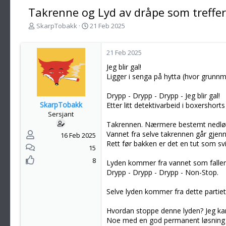
Takrenne og Lyd av dråpe som treffer 
T
S
SkarpTobakk
21 Feb 2025
r
t
å
a
d
r
21 Feb 2025
s
t
Jeg blir gal!
t
d
Ligger i senga på hytta (hvor grunnm
a
a
r
t
Drypp - Drypp - Drypp - Jeg blir gal!
t
o
SkarpTobakk
Etter litt detektivarbeid i boxershort
e
Sersjant
r
Takrennen. Nærmere bestemt nedløpe
Vannet fra selve takrennen går gjenn
16 Feb 2025
Rett før bakken er det en tut som sv
15
8
Lyden kommer fra vannet som faller, 
Drypp - Drypp - Drypp - Non-Stop.
Selve lyden kommer fra dette partiet
Hvordan stoppe denne lyden? Jeg kan j
Noe med en god permanent løsning so