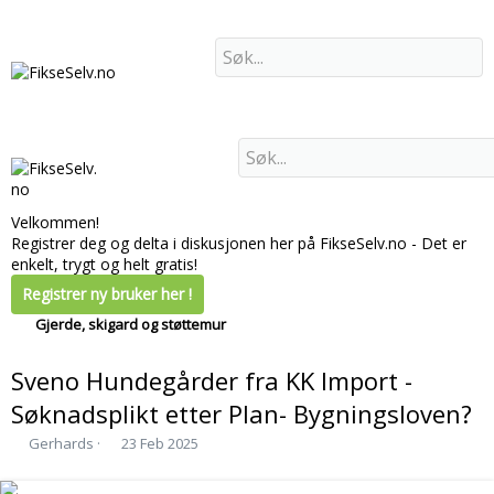
Hjem
Forum
Nytt innhold
Velkommen!
Registrer deg og delta i diskusjonen her på FikseSelv.no - Det er
enkelt, trygt og helt gratis!
Registrer ny bruker her !
Gjerde, skigard og støttemur
Sveno Hundegårder fra KK Import -
Søknadsplikt etter Plan- Bygningsloven?
T
S
Gerhards
23 Feb 2025
r
t
å
a