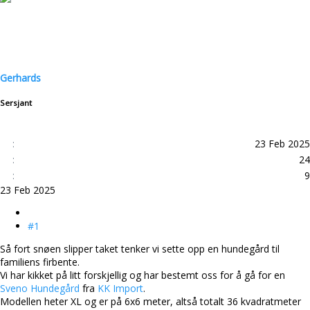
d
r
s
t
t
d
a
a
r
t
t
o
Gerhards
e
r
Sersjant
23 Feb 2025
24
9
23 Feb 2025
#1
Så fort snøen slipper taket tenker vi sette opp en hundegård til
familiens firbente.
Vi har kikket på litt forskjellig og har bestemt oss for å gå for en
Sveno Hundegård
fra
KK Import
.
Modellen heter XL og er på 6x6 meter, altså totalt 36 kvadratmeter