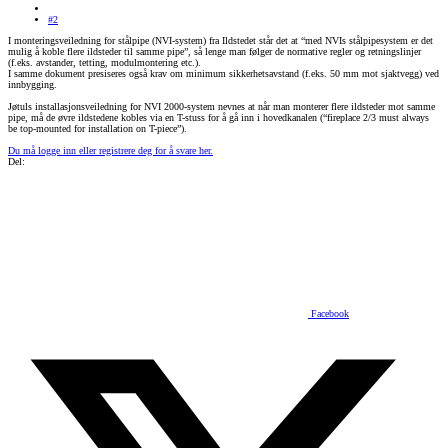
#2
I monteringsveiledning for stålpipe (NVI-system) fra Ildstedet står det at “med NVIs stålpipesystem er det
mulig å koble flere ildsteder til samme pipe”, så lenge man følger de normative regler og retningslinjer
(f.eks. avstander, tetting, modulmontering etc.).
I samme dokument presiseres også krav om minimum sikkerhetsavstand (f.eks. 50 mm mot sjaktvegg) ved
innbygging.
Jøtuls installasjonsveiledning for NVI 2000-system nevnes at når man monterer flere ildsteder mot samme
pipe, må de øvre ildstedene kobles via en T-stuss for å gå inn i hovedkanalen (“fireplace 2/3 must always
be top-mounted for installation on T-piece”).
Du må logge inn eller registrere deg for å svare her.
Del:
Facebook