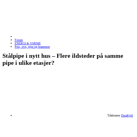
Forum
ENERGI & VARME
Peis, ovn, pipe og brannmur
Stålpipe i nytt hus – Flere ildsteder på samme
pipe i ulike etasjer?
Trådstarter
DuraKjell