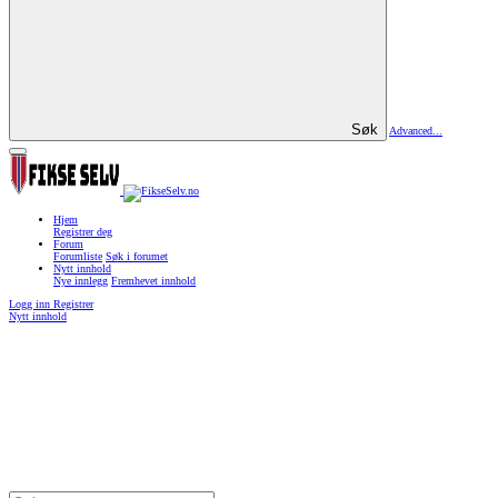
Søk
Advanced...
Hjem
Registrer deg
Forum
Forumliste
Søk i forumet
Nytt innhold
Nye innlegg
Fremhevet innhold
Logg inn
Registrer
Nytt innhold