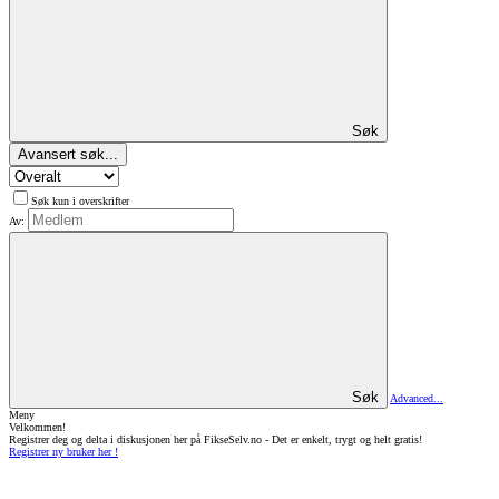
Søk
Avansert søk...
Søk kun i overskrifter
Av:
Søk
Advanced...
Meny
Velkommen!
Registrer deg og delta i diskusjonen her på FikseSelv.no - Det er enkelt, trygt og helt gratis!
Registrer ny bruker her !