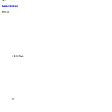
Grønnskolling
Sersjant
9 Feb 2025
22