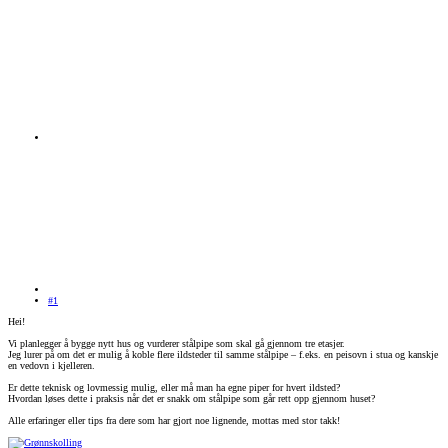
#1
Hei!
Vi planlegger å bygge nytt hus og vurderer stålpipe som skal gå gjennom tre etasjer.
Jeg lurer på om det er mulig å koble flere ildsteder til samme stålpipe – f.eks. en peisovn i stua og kanskje
en vedovn i kjelleren.
Er dette teknisk og lovmessig mulig, eller må man ha egne piper for hvert ildsted?
Hvordan løses dette i praksis når det er snakk om stålpipe som går rett opp gjennom huset?
Alle erfaringer eller tips fra dere som har gjort noe lignende, mottas med stor takk!