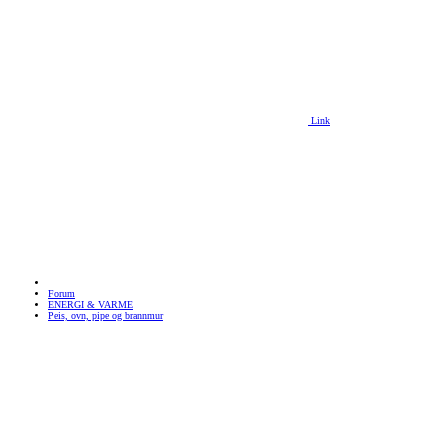
Link
Forum
ENERGI & VARME
Peis, ovn, pipe og brannmur