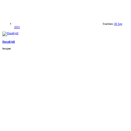
Startdato
30 Sep
2025
DuraKjell
Sersjant