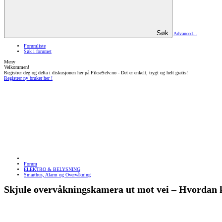
Søk
Advanced...
Forumliste
Søk i forumet
Meny
Velkommen!
Registrer deg og delta i diskusjonen her på FikseSelv.no - Det er enkelt, trygt og helt gratis!
Registrer ny bruker her !
Forum
ELEKTRO & BELYSNING
Smarthus, Alarm og Overvåkning
Skjule overvåkningskamera ut mot vei – Hvordan k