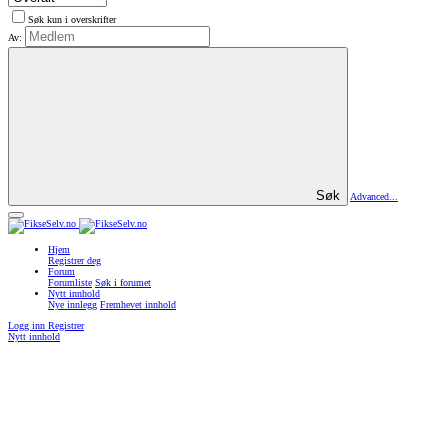
Søk kun i overskrifter
Av:
Søk
Advanced...
Hjem
Registrer deg
Forum
Forumliste
Søk i forumet
Nytt innhold
Nye innlegg
Fremhevet innhold
Logg inn
Registrer
Nytt innhold