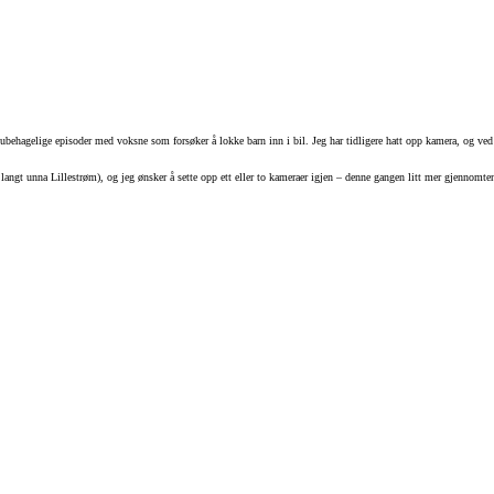
behagelige episoder med voksne som forsøker å lokke barn inn i bil. Jeg har tidligere hatt opp kamera, og ved ett
langt unna Lillestrøm), og jeg ønsker å sette opp ett eller to kameraer igjen – denne gangen litt mer gjennomte