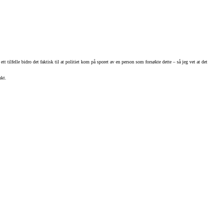
 tilfelle bidro det faktisk til at politiet kom på sporet av en person som forsøkte dette – så jeg vet at det
nkt.