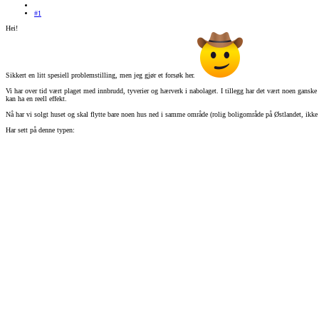
#1
Hei!
Sikkert en litt spesiell problemstilling, men jeg gjør et forsøk her.
Vi har over tid vært plaget med innbrudd, tyverier og hærverk i nabolaget. I tillegg har det vært noen ganske u
kan ha en reell effekt.
Nå har vi solgt huset og skal flytte bare noen hus ned i samme område (rolig boligområde på Østlandet, ikke 
Har sett på denne typen: