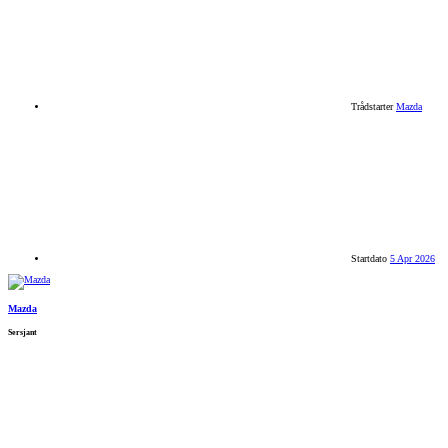
Trådstarter
Mazda
Startdato
5 Apr 2026
Mazda
Sersjant