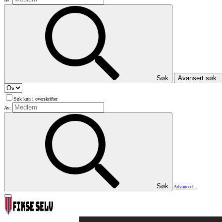
Søk
Avansert søk..
Søk kun i overskrifter
Av:
Søk
Advanced...