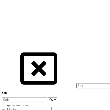
Søk
Søk kun i overskrifter
Av: