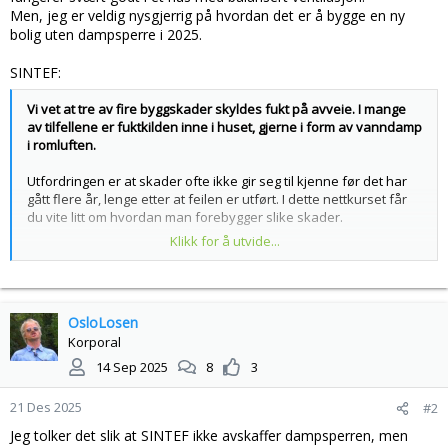
Men, jeg er veldig nysgjerrig på hvordan det er å bygge en ny
bolig uten dampsperre i 2025.
SINTEF:
Vi vet at tre av fire byggskader skyldes fukt på avveie. I mange
av tilfellene er fuktkilden inne i huset, gjerne i form av vanndamp
i romluften.
Utfordringen er at skader ofte ikke gir seg til kjenne før det har
gått flere år, lenge etter at feilen er utført. I dette nettkurset får
du vite litt om hvordan man forebygger slike skader.
Klikk for å utvide...
Dampsperre eller ikke, er det mange som spør seg i forbindelse
med nybygging og rehabilitering, både for konstruksjoner av
mur- og betong og tre.
OsloLosen
"Pustende" hus, dampbrems og "smart" dampsperre er
Korporal
begreper som har vært mye brukt i flere år, men mange vet ikke
hva de egentlig innebærer.
14 Sep 2025
8
3
Det finnes flere ulike produkter av alle materialene som normalt
21 Des 2025
#2
inngår i vanlige ytterkonstruksjoner; dampsperre, isolasjon,
vindsperre, kledning og vinduer. Vi vet også at det finnes
Jeg tolker det slik at SINTEF ikke avskaffer dampsperren, men