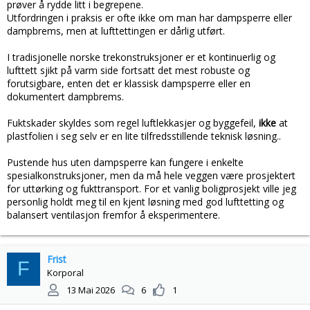
produkter på markedet som er fullt lovlige å selge, men som er
prøver å rydde litt i begrepene.
uegnet i bruk. Hvordan kan man være sikker på at produktene
Utfordringen i praksis er ofte ikke om man har dampsperre eller
man bruker er egnet?
dampbrems, men at lufttettingen er dårlig utført.
Disse temaene blir grundig gjennomgått og forklart i nettkurset
I tradisjonelle norske trekonstruksjoner er et kontinuerlig og
Dampsperre eller ei?
lufttett sjikt på varm side fortsatt det mest robuste og
forutsigbare, enten det er klassisk dampsperre eller en
Kurset består av 5 moduler og varer til sammen ca. en og en halv
dokumentert dampbrems.
time.
Kursholder er Trond Bøhlerengen, seniorrådgiver i SINTEF.
Fuktskader skyldes som regel luftlekkasjer og byggefeil,
ikke
at
plastfolien i seg selv er en lite tilfredsstillende teknisk løsning..
Innhold
• Dampsperre i norske bygninger
Pustende hus uten dampsperre kan fungere i enkelte
• Forutsetninger
spesialkonstruksjoner, men da må hele veggen være prosjektert
• Krav
for uttørking og fukttransport. For et vanlig boligprosjekt ville jeg
• Vanndamptransport
personlig holdt meg til en kjent løsning med god lufttetting og
• Dampsperre ved nybygging og etterisolering
balansert ventilasjon fremfor å eksperimentere.
Ved kjøp av nettkurs vil du få tilsendt en e-post med
aktiviseringslenke fra Kotobee (
info@kotobee.com
), som er vår
plattform for nettkurs. Kurset er kun tilgjengelig i nettleser og
Frist
fungerer godt på alle enheter. Du kan se kurset så ofte du vil i en
F
Korporal
periode på 12 måneder, på inntil 5 ulike nettlesere/enheter.
13 Mai 2026
6
1