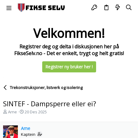
Velkommen!
Registrer deg og delta i diskusjonen her på
FikseSelv.no - Det er enkelt, trygt og helt gratis!
Registrer ny bruker her !
Trekonstruksjoner, listverk og isolering
SINTEF - Dampsperre eller ei?
T
S
Arne
20 Des 2025
r
t
å
a
d
Arne
r
s
t
Kaptein