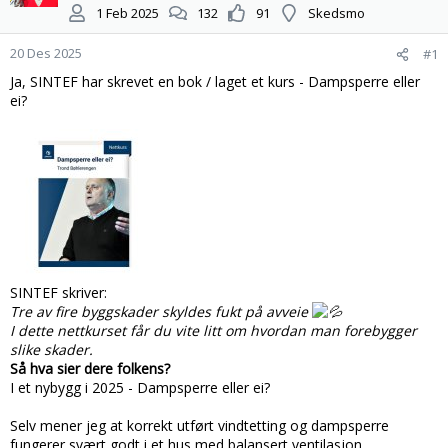
t
d
1 Feb 2025
132
91
Skedsmo
a
a
r
t
20 Des 2025
#1
t
o
e
Ja, SINTEF har skrevet en bok / laget et kurs - Dampsperre eller
r
ei?
SINTEF skriver:
Tre av fire byggskader skyldes fukt på avveie
I dette nettkurset får du vite litt om hvordan man forebygger
slike skader.
Så hva sier dere folkens?
I et nybygg i 2025 - Dampsperre eller ei?
Selv mener jeg at korrekt utført vindtetting og dampsperre
fungerer svært godt i et hus med balansert ventilasjon.