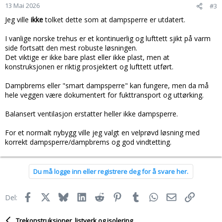
13 Mai 2026
#3
Jeg ville
ikke
tolket dette som at dampsperre er utdatert.
I vanlige norske trehus er et kontinuerlig og lufttett sjikt på varm
side fortsatt den mest robuste løsningen.
Det viktige er ikke bare plast eller ikke plast, men at
konstruksjonen er riktig prosjektert og lufttett utført.
Dampbrems eller "smart dampsperre" kan fungere, men da må
hele veggen være dokumentert for fukttransport og uttørking.
Balansert ventilasjon erstatter heller ikke dampsperre.
For et normalt nybygg ville jeg valgt en velprøvd løsning med
korrekt dampsperre/dampbrems og god vindtetting.
Du må logge inn eller registrere deg for å svare her.
Facebook
X
Bluesky
LinkedIn
Reddit
Pinterest
Tumblr
WhatsApp
E-post
Link
Del:
Trekonstruksjoner, listverk og isolering