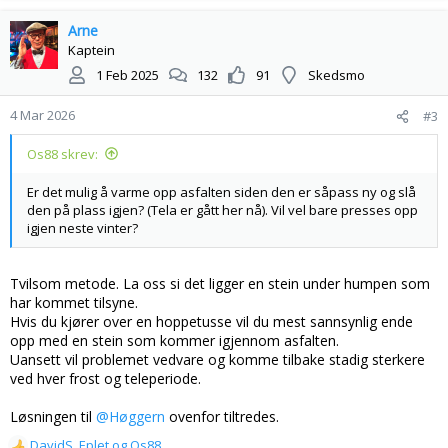
a
k
Arne
s
Kaptein
j
1 Feb 2025
132
91
Skedsmo
o
n
4 Mar 2026
#3
e
r
Os88 skrev:
:
Er det mulig å varme opp asfalten siden den er såpass ny og slå
den på plass igjen? (Tela er gått her nå). Vil vel bare presses opp
igjen neste vinter?
Tvilsom metode. La oss si det ligger en stein under humpen som
har kommet tilsyne.
Hvis du kjører over en hoppetusse vil du mest sannsynlig ende
opp med en stein som kommer igjennom asfalten.
Uansett vil problemet vedvare og komme tilbake stadig sterkere
ved hver frost og teleperiode.
Løsningen til
@Høggern
ovenfor tiltredes.
DavidS
,
Eplet
og
Os88