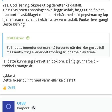
Yes. God løsning. Skjøre ut og deretter kaldasfalt.
Tips: Hvis noen i nabolaget skal legge asfalt, hogg ut en firkant.
Løp bort til asfaltlaget med en trillebår med kald pepsimax og løp
hjem i retur med en trillebår full av varm asfalt. Funker hver gang!
Beste løsning!
Os88 skrev:
3). Er dette innenfor det man må forvente når det ikke gjøres full
masseutskifting eller er det litt dårlig grunnarbeid av firma?
Ja, dette kunne jeg skrevet en bok om. Dårlig grunnarbeid =
trøbbel i mange år.
Lykke til!
Dette fikser du fint med varm eller kald asfalt.
Os88
R
e
a
k
Os88
O
s
Korporal
j