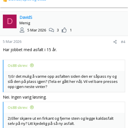
R
e
a
k
DavidS
D
s
Menig
j
5 Mar 2026
3
1
o
n
5 Mar 2026
#4
e
r
Har jobbet med asfalt i 15 år.
:
Os88 skrev:
1) Er det mulig å varme opp asfalten siden den er såpass ny og
slå den på plass igjen? (Tela er gått her nå). Vil vel bare presses
opp igjen neste vinter?
Nei. Ingen varig løsning.
Os88 skrev:
2) Eller skjære ut en firkant og fjerne stein og legge kaldasfalt
selv på ny? Litt kjedelig på så ny asfalt.