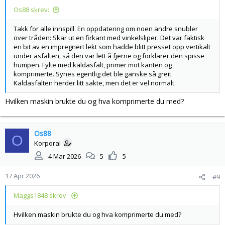
r
Os88 skrev:
:
Takk for alle innspill. En oppdatering om noen andre snubler
over tråden: Skar ut en firkant med vinkelsliper. Det var faktisk
en bit av en impregnert lekt som hadde blitt presset opp vertikalt
under asfalten, så den var lett å fjerne og forklarer den spisse
humpen. Fylte med kaldasfalt, primer mot kanten og
komprimerte. Synes egentlig det ble ganske så greit.
Kaldasfalten herder litt sakte, men det er vel normalt.
Hvilken maskin brukte du og hva komprimerte du med?
Os88
O
Korporal
4 Mar 2026
5
5
17 Apr 2026
#9
Maggs1848 skrev:
Hvilken maskin brukte du og hva komprimerte du med?