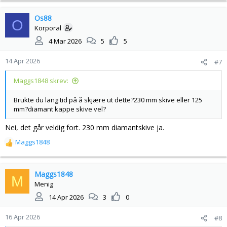
Os88
O
Korporal
4 Mar 2026
5
5
14 Apr 2026
#7
Maggs1848 skrev:
Brukte du lang tid på å skjære ut dette?230 mm skive eller 125
mm?diamant kappe skive vel?
Nei, det går veldig fort. 230 mm diamantskive ja.
Maggs1848
R
e
a
k
Maggs1848
M
s
Menig
j
14 Apr 2026
3
0
o
n
16 Apr 2026
#8
e