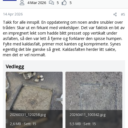
4 Mar 2026
5
5
o
n
14 Apr 2026
#5
e
r
Takk for alle innspill. En oppdatering om noen andre snubler over
:
tråden: Skar ut en firkant med vinkelsliper. Det var faktisk en bit av
en impregnert lekt som hadde blitt presset opp vertikalt under
asfalten, så den var lett å fjerne og forklarer den spisse humpen.
Fylte med kaldasfalt, primer mot kanten og komprimerte. Synes
egentlig det ble ganske så greit. Kaldasfalten herder litt sakte,
men det er vel normalt.
Vedlegg
20260331_120258.jpg
20260411_100342.jpg
2,6 MB · Sett: 15
5,5 MB · Sett: 15