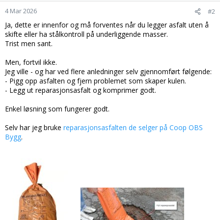
n
4 Mar 2026
#2
e
r
Ja, dette er innenfor og må forventes når du legger asfalt uten å
:
skifte eller ha stålkontroll på underliggende masser.
Trist men sant.
Men, fortvil ikke.
Jeg ville - og har ved flere anledninger selv gjennomført følgende:
- Pigg opp asfalten og fjern problemet som skaper kulen.
- Legg ut reparasjonsasfalt og komprimer godt.
Enkel løsning som fungerer godt.
Selv har jeg bruke
reparasjonsasfalten de selger på Coop OBS
Bygg
.