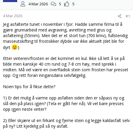
t
d
4 Mar 2026
5
5
a
a
r
t
4 Mar 2026
#1
t
o
e
Jeg asfalterte tunet i november i fjor. Hadde samme firma til å
r
gjøre grunnarbeid med avgraving, avretting med grus og
asfaltering (55mm). Men det er et stort tun (700 kmv), fullstendig
masseutskifting til frostsikker dybde var ikke aktuelt (det ble for
dyrt
)
Etter vinteren/frosten er det kommet en kul. Ikke så lett å se på
bilde men kanskje 40 cm rund og 7-8 cm høy, med sprekk i
midten. Må vel være en overfladisk stein som frosten har presset
opp. Og rett foran inngansdøra selvfølgelig.
Noen tips for å fikse dette?
1) Er det mulig å varme opp asfalten siden den er såpass ny og
slå den på plass igjen? (Tela er gått her nå). Vil vel bare presses
opp igjen neste vinter?
2) Eller skjære ut en firkant og fjerne stein og legge kaldasfalt selv
på ny? Litt kjedelig på så ny asfalt.