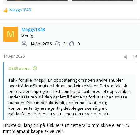
Maggs1848
R
e
a
k
Maggs1848
M
s
Menig
j
14 Apr 2026
3
0
o
n
14 Apr 2026
#6
e
r
Os88 skrev:
:
Takk for alle innspill. En oppdatering om noen andre snubler
over tråden: Skar ut en firkant med vinkelsliper. Det var faktisk
en bit av en impregnert lekt som hadde blitt presset opp vertikalt
under asfalten, så den var lett å fjerne og forklarer den spisse
humpen. Fylte med kaldasfalt, primer mot kanten og
komprimerte. Synes egentlig det ble ganske så greit.
Kaldasfalten herder litt sakte, men det er vel normalt.
Brukte du lang tid på å skjære ut dette?230 mm skive eller 125
mm?diamant kappe skive vel?