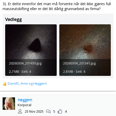
3). Er dette innenfor det man må forvente når det ikke gjøres full
masseutskifting eller er det litt dårlig grunnarbeid av firma?
Vedlegg
20260304_201430.jpg
20260304_201341.jpg
2,7 MB · Sett: 4
2,8 MB · Sett: 4
DavidS
,
Arne
og
Høggern
R
e
a
k
Høggern
s
Korporal
j
25 Nov 2025
5
4
o