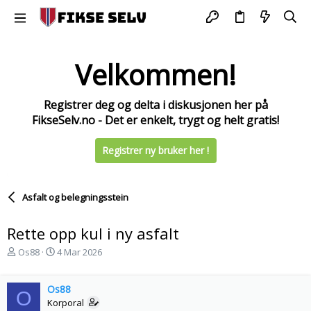
Velkommen!
Registrer deg og delta i diskusjonen her på
FikseSelv.no - Det er enkelt, trygt og helt gratis!
Registrer ny bruker her !
Asfalt og belegningsstein
Rette opp kul i ny asfalt
T
S
Os88
4 Mar 2026
r
t
å
a
d
Os88
r
O
s
t
Korporal