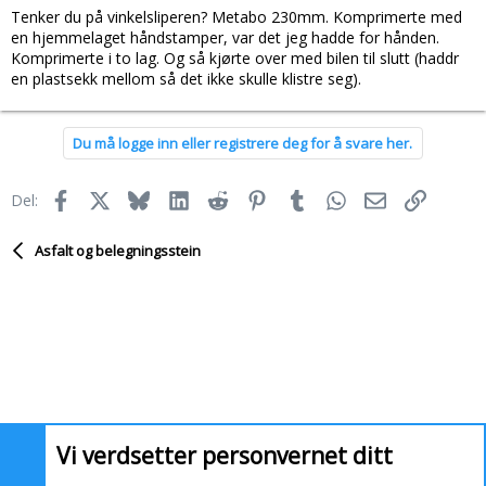
Tenker du på vinkelsliperen? Metabo 230mm. Komprimerte med
en hjemmelaget håndstamper, var det jeg hadde for hånden.
Komprimerte i to lag. Og så kjørte over med bilen til slutt (haddr
en plastsekk mellom så det ikke skulle klistre seg).
Du må logge inn eller registrere deg for å svare her.
Facebook
X
Bluesky
LinkedIn
Reddit
Pinterest
Tumblr
WhatsApp
E-post
Link
Del:
Asfalt og belegningsstein
Vi verdsetter personvernet ditt