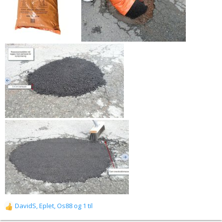
DavidS
,
Eplet
,
Os88
og 1 til
R
e