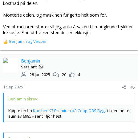
kostnad på delen.
Monterte delen, og maskinen fungerte helt som før.
Ved at motoren starter vil jeg anta årsaken til manglende trykk er
lekkasje. Finn ut hvilken sted det er lekkasje.
Benjamin
og
Vesper
R
e
a
k
Benjamin
s
Sersjant
j
28 Jan 2025
20
4
o
n
1 Sep 2025
#5
e
r
Benjamin skrev:
:
Kjøpte en fin
Karcher K7 Premium på Coop OBS Bygg
til den nette
sum av 6995,- sent i fjor høst.