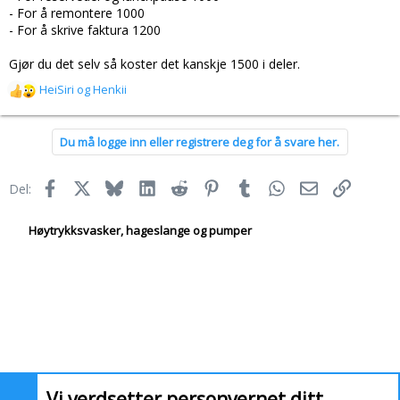
- For å remontere 1000
- For å skrive faktura 1200
Gjør du det selv så koster det kanskje 1500 i deler.
HeiSiri
og
Henkii
R
e
a
Du må logge inn eller registrere deg for å svare her.
k
s
j
Facebook
X
Bluesky
LinkedIn
Reddit
Pinterest
Tumblr
WhatsApp
E-post
Link
Del:
o
n
e
Høytrykksvasker, hageslange og pumper
r
:
Vi verdsetter personvernet ditt