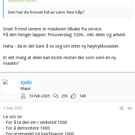
Benjamin skrev:
Den har da frosset full av vann. Noe håp?
Snart 9 mnd senere er maskinen tilbake fra service.
På den henger lappen: Prisoverslag: 5200,- inkl. deler og arbeid.
Haha - da er det bare å se seg om etter ny høytrykksvasker.
Er det mulig at deler kan koste nesten like som som en ny
maskin?
KjellG
Major
13 Feb 2025
255
149
1 Sep 2025
#6
La oss se:
- For å ta den inn i verksted 1000
- For å demontere 1000
- For reservedel og lunchpause 1000