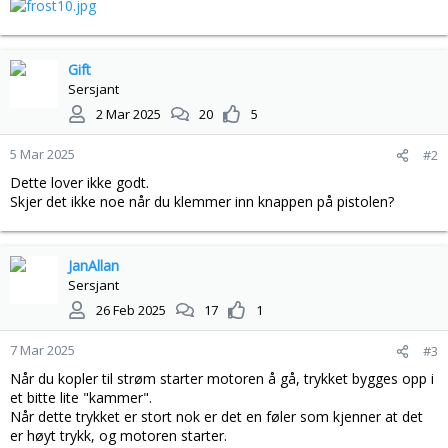
Gift
Sersjant
2 Mar 2025
20
5
5 Mar 2025
#2
Dette lover ikke godt.
Skjer det ikke noe når du klemmer inn knappen på pistolen?
JanAllan
Sersjant
26 Feb 2025
17
1
7 Mar 2025
#3
Når du kopler til strøm starter motoren å gå, trykket bygges opp i
et bitte lite "kammer".
Når dette trykket er stort nok er det en føler som kjenner at det
er høyt trykk, og motoren starter.