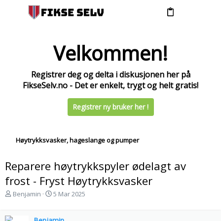
Velkommen!
Registrer deg og delta i diskusjonen her på
FikseSelv.no - Det er enkelt, trygt og helt gratis!
Registrer ny bruker her !
Høytrykksvasker, hageslange og pumper
Reparere høytrykkspyler ødelagt av
frost - Fryst Høytrykksvasker
T
S
Benjamin
5 Mar 2025
r
t
å
a
d
Benjamin
r