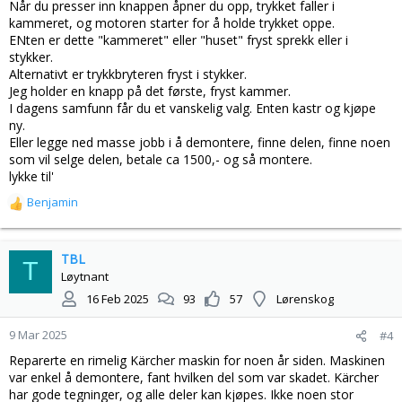
Når du presser inn knappen åpner du opp, trykket faller i
kammeret, og motoren starter for å holde trykket oppe.
ENten er dette "kammeret" eller "huset" fryst sprekk eller i
stykker.
Alternativt er trykkbryteren fryst i stykker.
Jeg holder en knapp på det første, fryst kammer.
I dagens samfunn får du et vanskelig valg. Enten kastr og kjøpe
ny.
Eller legge ned masse jobb i å demontere, finne delen, finne noen
som vil selge delen, betale ca 1500,- og så montere.
lykke til'
Benjamin
R
e
a
k
TBL
T
s
Løytnant
j
16 Feb 2025
93
57
Lørenskog
o
n
9 Mar 2025
#4
e
r
Reparerte en rimelig Kärcher maskin for noen år siden. Maskinen
:
var enkel å demontere, fant hvilken del som var skadet. Kärcher
har gode tegninger, og alle deler kan kjøpes. Ikke noen stor