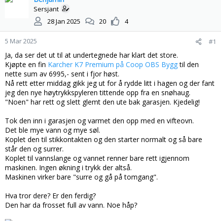
s
t
Sersjant
t
d
28 Jan 2025
20
4
a
a
r
t
5 Mar 2025
#1
t
o
e
Ja, da ser det ut til at undertegnede har klart det store.
r
Kjøpte en fin
Karcher K7 Premium på Coop OBS Bygg
til den
nette sum av 6995,- sent i fjor høst.
Nå rett etter middag gikk jeg ut for å rydde litt i hagen og der fant
jeg den nye høytrykkspyleren tittende opp fra en snøhaug.
"Noen" har rett og slett glemt den ute bak garasjen. Kjedelig!
Tok den inn i garasjen og varmet den opp med en vifteovn.
Det ble mye vann og mye søl.
Koplet den til stikkontakten og den starter normalt og så bare
står den og surrer.
Koplet til vannslange og vannet renner bare rett igjennom
maskinen. Ingen økning i trykk der altså.
Maskinen virker bare "surre og gå på tomgang".
Hva tror dere? Er den ferdig?
Den har da frosset full av vann. Noe håp?