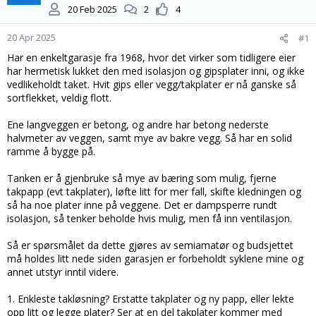
t
d
20 Feb 2025
2
4
a
a
r
t
20 Apr 2025
#1
t
o
e
Har en enkeltgarasje fra 1968, hvor det virker som tidligere eier
r
har hermetisk lukket den med isolasjon og gipsplater inni, og ikke
vedlikeholdt taket. Hvit gips eller vegg/takplater er nå ganske så
sortflekket, veldig flott.
Ene langveggen er betong, og andre har betong nederste
halvmeter av veggen, samt mye av bakre vegg. Så har en solid
ramme å bygge på.
Tanken er å gjenbruke så mye av bæring som mulig, fjerne
takpapp (evt takplater), løfte litt for mer fall, skifte kledningen og
så ha noe plater inne på veggene. Det er dampsperre rundt
isolasjon, så tenker beholde hvis mulig, men få inn ventilasjon.
Så er spørsmålet da dette gjøres av semiamatør og budsjettet
må holdes litt nede siden garasjen er forbeholdt syklene mine og
annet utstyr inntil videre.
1. Enkleste takløsning? Erstatte takplater og ny papp, eller lekte
opp litt og legge plater? Ser at en del takplater kommer med