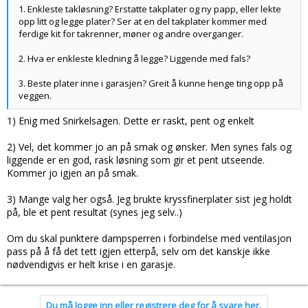
1. Enkleste takløsning? Erstatte takplater og ny papp, eller lekte
opp litt og legge plater? Ser at en del takplater kommer med
ferdige kit for takrenner, møner og andre overganger.
2. Hva er enkleste kledning å legge? Liggende med fals?
3. Beste plater inne i garasjen? Greit å kunne henge ting opp på
veggen.
1) Enig med Snirkelsagen. Dette er raskt, pent og enkelt
2) Vel, det kommer jo an på smak og ønsker. Men synes fals og
liggende er en god, rask løsning som gir et pent utseende.
Kommer jo igjen an på smak.
3) Mange valg her også. Jeg brukte kryssfinerplater sist jeg holdt
på, ble et pent resultat (synes jeg selv..)
Om du skal punktere dampsperren i forbindelse med ventilasjon
pass på å få det tett igjen etterpå, selv om det kanskje ikke
nødvendigvis er helt krise i en garasje.
Du må logge inn eller registrere deg for å svare her.