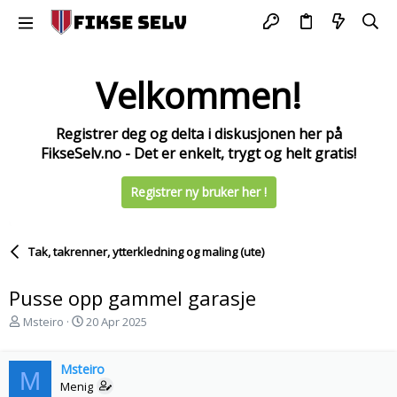
Velkommen!
Registrer deg og delta i diskusjonen her på
FikseSelv.no - Det er enkelt, trygt og helt gratis!
Registrer ny bruker her !
Tak, takrenner, ytterkledning og maling (ute)
Pusse opp gammel garasje
T
S
Msteiro
20 Apr 2025
r
t
å
a
d
Msteiro
r
M
s
t
Menig