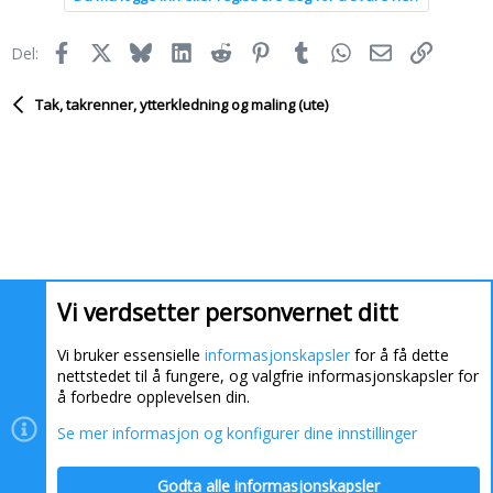
Facebook
X
Bluesky
LinkedIn
Reddit
Pinterest
Tumblr
WhatsApp
E-post
Link
Del:
Tak, takrenner, ytterkledning og maling (ute)
Vi verdsetter personvernet ditt
Vi bruker essensielle
informasjonskapsler
for å få dette
nettstedet til å fungere, og valgfrie informasjonskapsler for
å forbedre opplevelsen din.
Se mer informasjon og konfigurer dine innstillinger
Informasjonskapsler
Kontakt oss
Hjelp
Hjem
Godta alle informasjonskapsler
R