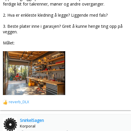
ferdige kit for takrenner, møner og andre overganger.
2. Hva er enkleste kledning å legge? Liggende med fals?
3. Beste plater inne i garasjen? Greit å kunne henge ting opp på
veggen.
Målet:
reverb_DLX
R
e
a
k
SnirkelSagen
s
Korporal
j