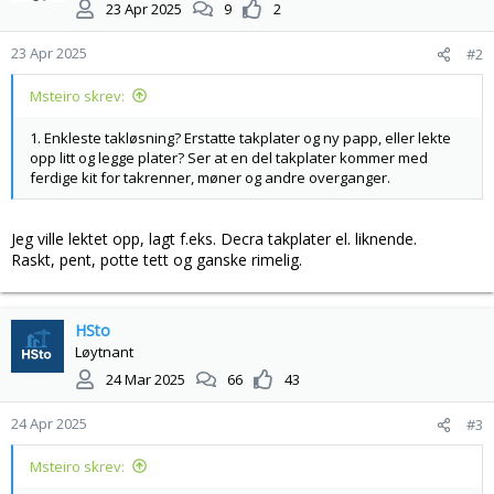
23 Apr 2025
9
2
o
n
23 Apr 2025
#2
e
r
Msteiro skrev:
:
1. Enkleste takløsning? Erstatte takplater og ny papp, eller lekte
opp litt og legge plater? Ser at en del takplater kommer med
ferdige kit for takrenner, møner og andre overganger.
Jeg ville lektet opp, lagt f.eks. Decra takplater el. liknende.
Raskt, pent, potte tett og ganske rimelig.
HSto
Løytnant
24 Mar 2025
66
43
24 Apr 2025
#3
Msteiro skrev: