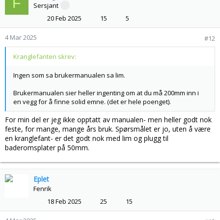
F
Sersjant
20 Feb 2025
15
5
4 Mar 2025
#12
Kranglefanten skrev:
Ingen som sa brukermanualen sa lim.
Brukermanualen sier heller ingenting om at du må 200mm inn i
en vegg for å finne solid emne. (det er hele poenget).
For min del er jeg ikke opptatt av manualen- men heller godt nok
feste, for mange, mange års bruk. Spørsmålet er jo, uten å være
en kranglefant- er det godt nok med lim og plugg til
baderomsplater på 50mm.
Eplet
Fenrik
18 Feb 2025
25
15