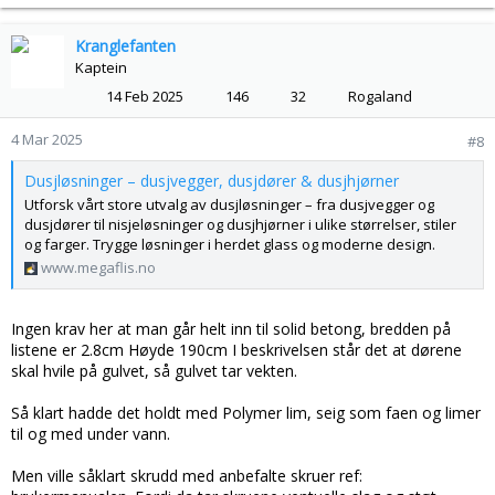
Kranglefanten
Kaptein
14 Feb 2025
146
32
Rogaland
4 Mar 2025
#8
Dusjløsninger – dusjvegger, dusjdører & dusjhjørner
Utforsk vårt store utvalg av dusjløsninger – fra dusjvegger og
dusjdører til nisjeløsninger og dusjhjørner i ulike størrelser, stiler
og farger. Trygge løsninger i herdet glass og moderne design.
www.megaflis.no
Ingen krav her at man går helt inn til solid betong, bredden på
listene er 2.8cm Høyde 190cm I beskrivelsen står det at dørene
skal hvile på gulvet, så gulvet tar vekten.
Så klart hadde det holdt med Polymer lim, seig som faen og limer
til og med under vann.
Men ville såklart skrudd med anbefalte skruer ref: