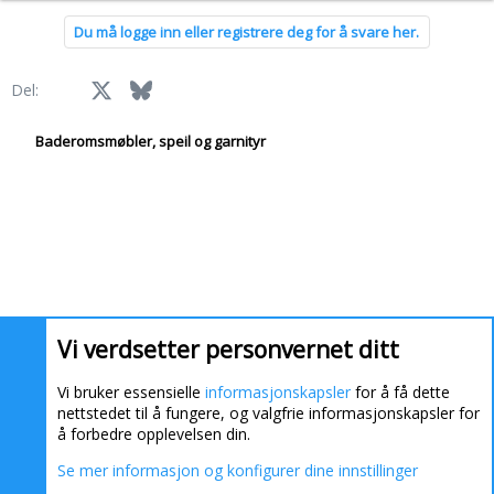
Du må logge inn eller registrere deg for å svare her.
Facebook
X
Bluesky
LinkedIn
Reddit
Pinterest
Tumblr
WhatsApp
E-post
Link
Del:
Baderomsmøbler, speil og garnityr
Vi verdsetter personvernet ditt
Vi bruker essensielle
informasjonskapsler
for å få dette
nettstedet til å fungere, og valgfrie informasjonskapsler for
å forbedre opplevelsen din.
Se mer informasjon og konfigurer dine innstillinger