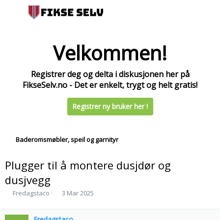
Velkommen!
Registrer deg og delta i diskusjonen her på
FikseSelv.no - Det er enkelt, trygt og helt gratis!
Registrer ny bruker her !
Baderomsmøbler, speil og garnityr
Plugger til å montere dusjdør og
dusjvegg
T
S
Fredagstaco
3 Mar 2025
r
t
å
a
d
Fredagstaco
r