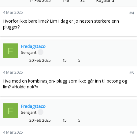
14 Feb 2025
146
32
Rogaland
4 Mar 2025
#4
Hvorfor ikke bare lime? Lim i dag er jo nesten sterkere enn
plugger?
Fredagstaco
F
Sersjant
20 Feb 2025
15
5
4 Mar 2025
#5
Hva med en kombinasjon- plugg som ikke går inn til betong og
lim? «Holde nok?»
Fredagstaco
F
Sersjant
20 Feb 2025
15
5
4 Mar 2025
#6