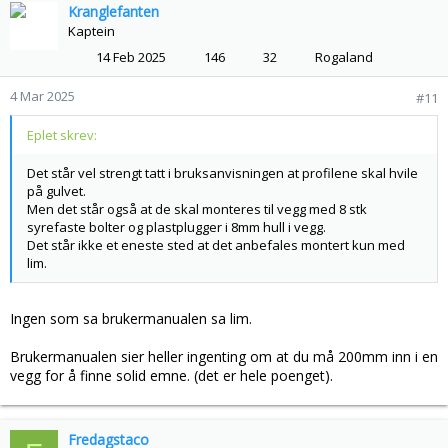
Kranglefanten
Kaptein
14 Feb 2025
146
32
Rogaland
4 Mar 2025
#11
Eplet skrev:
Det står vel strengt tatt i bruksanvisningen at profilene skal hvile
på gulvet.
Men det står også at de skal monteres til vegg med 8 stk
syrefaste bolter og plastplugger i 8mm hull i vegg.
Det står ikke et eneste sted at det anbefales montert kun med
lim.
Ingen som sa brukermanualen sa lim.
Brukermanualen sier heller ingenting om at du må 200mm inn i en
vegg for å finne solid emne. (det er hele poenget).
Fredagstaco