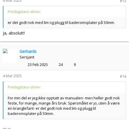
4 Mar 2025
#13
Fredagstaco skrev:
er det godt nok med lim og plugg til baderomsplater på 50mm.
Ja, absolutt!
Gerhards
Sersjant
23 Feb 2025
24
9
4 Mar 2025
#14
Fredagstaco skrev:
For min del er jeg ikke opptatt av manualen- men heller godt nok
feste, for mange, mange års bruk. Spørsmålet er jo, uten å være
en kranglefant- er det godt nok med lim og plugg til
baderomsplater på 50mm.