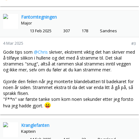
e
a
k
Fantomtegningen
s
Major
j
13 Feb 2025
307
178
Sandnes
o
n
4 Mar 2025
#3
e
r
Gode tips som
@Chris
skriver, ekstremt viktig det han skriver med
:
å tilføye silikon i hullene og det med å stramme til. Det skal
strammes "snug", altså at rammen skal strammes inntil veggen
og ikke mer, selv om du føler at du kan stramme mer.
Gjorde den feilen når jeg monterte blandebatteri til badekaret for
noen år siden. Strammet ekstra til da det var enda litt å gå på, så
sprakk flisen.
"F**n" var første tanke som kom noen sekunder etter jeg forsto
hva jeg hadde gjort.
Kranglefanten
Kaptein