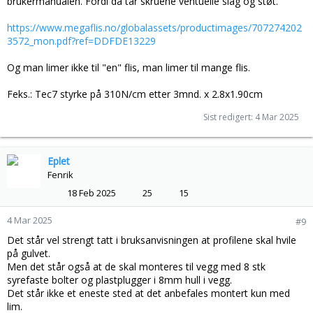
brukermanualen. Fordi da tar skruene ventuelle slag og støt.
https://www.megaflis.no/globalassets/productimages/707274202
3572_mon.pdf?ref=DDFDE13229
Og man limer ikke til "en" flis, man limer til mange flis.
Feks.: Tec7 styrke på 310N/cm etter 3mnd. x 2.8x1.90cm
Sist redigert:
4 Mar 2025
Eplet
Fenrik
18 Feb 2025
25
15
4 Mar 2025
#9
Det står vel strengt tatt i bruksanvisningen at profilene skal hvile
på gulvet.
Men det står også at de skal monteres til vegg med 8 stk
syrefaste bolter og plastplugger i 8mm hull i vegg.
Det står ikke et eneste sted at det anbefales montert kun med
lim.