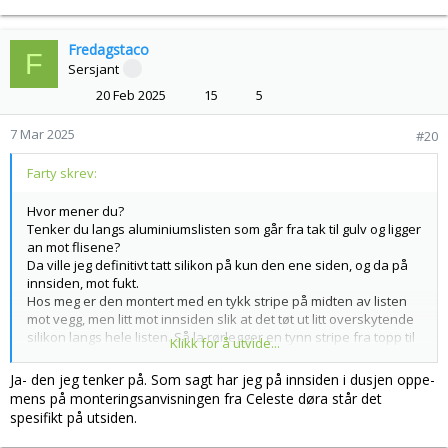
Fredagstaco
F
Sersjant
20 Feb 2025
15
5
7 Mar 2025
#20
Farty skrev:
Hvor mener du?
Tenker du langs aluminiumslisten som går fra tak til gulv og ligger
an mot flisene?
Da ville jeg definitivt tatt silikon på kun den ene siden, og da på
innsiden, mot fukt.
Hos meg er den montert med en tykk stripe på midten av listen
mot vegg, men litt mot innsiden slik at det tøt ut litt overskytende
silikon langs hele listen. Så la rørlegger en tynn stripe fra topp til
Klikk for å utvide...
bunn og trakk pent av det overskytende.
Ja- den jeg tenker på. Som sagt har jeg på innsiden i dusjen oppe-
mens på monteringsanvisningen fra Celeste døra står det
spesifikt på utsiden.