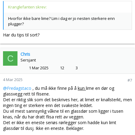
Kranglefanten skrev:
Hvorfor ikke bare lime? Lim i dag er jo nesten sterkere enn
plugger?
Har du tips til sort?
Chris
C
Sersjant
1 Mar 2025
12
3
4 Mar 2025
#7
@Fredagstaco
, du må ikke finne på å
kun
lime en dør og
glassvegg rett til flisene.
Det er riktig slik som det beskrives her, at limet er knallsterkt, men
ingen ting er sterkere enn det svakeste leddet.
Du vil mest sannsynlig våkne til en glassdør som ligger i tusen
knas, når du har dratt flisa rett av veggen.
Det er ikke en eneste seriøs rørlegger som hadde kun limt
glassdør til dusj. Ikke en eneste. Beklager.