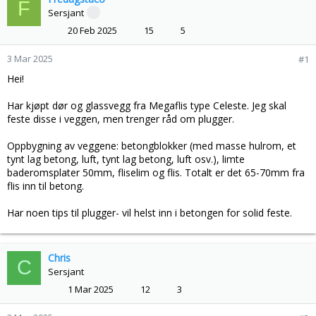
F
s
t
Sersjant
t
d
20 Feb 2025
15
5
a
a
r
t
3 Mar 2025
#1
t
o
e
Hei!
r
Har kjøpt dør og glassvegg fra Megaflis type Celeste. Jeg skal
feste disse i veggen, men trenger råd om plugger.
Oppbygning av veggene: betongblokker (med masse hulrom, et
tynt lag betong, luft, tynt lag betong, luft osv.), limte
baderomsplater 50mm, fliselim og flis. Totalt er det 65-70mm fra
flis inn til betong.
Har noen tips til plugger- vil helst inn i betongen for solid feste.
Chris
C
Sersjant
1 Mar 2025
12
3