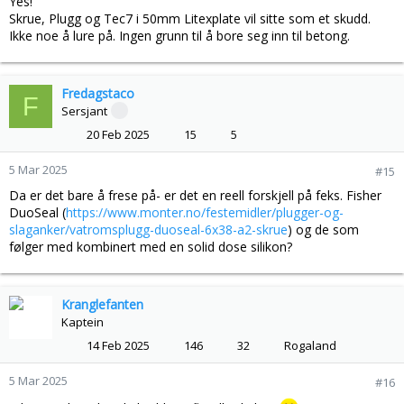
Yes!
Skrue, Plugg og Tec7 i 50mm Litexplate vil sitte som et skudd.
Ikke noe å lure på. Ingen grunn til å bore seg inn til betong.
Fredagstaco
F
Sersjant
20 Feb 2025
15
5
5 Mar 2025
#15
Da er det bare å frese på- er det en reell forskjell på feks. Fisher
DuoSeal (
https://www.monter.no/festemidler/plugger-og-
slaganker/vatromsplugg-duoseal-6x38-a2-skrue
) og de som
følger med kombinert med en solid dose silikon?
Kranglefanten
Kaptein
14 Feb 2025
146
32
Rogaland
5 Mar 2025
#16