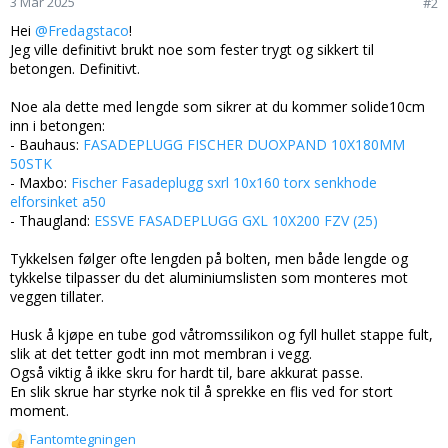
3 Mar 2025
#2
Hei
@Fredagstaco
!
Jeg ville definitivt brukt noe som fester trygt og sikkert til
betongen. Definitivt.
Noe ala dette med lengde som sikrer at du kommer solide10cm
inn i betongen:
- Bauhaus:
FASADEPLUGG FISCHER DUOXPAND 10X180MM
50STK
- Maxbo:
Fischer Fasadeplugg sxrl 10x160 torx senkhode
elforsinket a50
- Thaugland:
ESSVE FASADEPLUGG GXL 10X200 FZV (25)
Tykkelsen følger ofte lengden på bolten, men både lengde og
tykkelse tilpasser du det aluminiumslisten som monteres mot
veggen tillater.
Husk å kjøpe en tube god våtromssilikon og fyll hullet stappe fult,
slik at det tetter godt inn mot membran i vegg.
Også viktig å ikke skru for hardt til, bare akkurat passe.
En slik skrue har styrke nok til å sprekke en flis ved for stort
moment.
Fantomtegningen
R