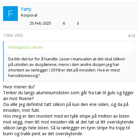
Farty
F
Korporal
25 Feb 2025
6
3
7 Mar 2025
#19
Fredagstaco skrev:
Da blir det tur for å handle. Leser i manualen at det skal silikon
på utsiden av dusjdørene, mens i den andre dusjen jeg har
(montert av rørlegger i 2019) er det på innsiden. Hva er mest
hensiktsmessig?
Hvor mener du?
Tenker du langs aluminiumslisten som går fra tak til gulv og ligger
an mot flisene?
Da ville jeg definitivt tatt silikon på kun den ene siden, og da på
innsiden, mot fukt.
Hos meg er den montert med en tykk stripe på midten av listen
mot vegg, men litt mot innsiden slik at det tøt ut litt overskytende
silikon langs hele listen. Så la rørlegger en tynn stripe fra topp til
bunn og trakk pent av det overskytende.