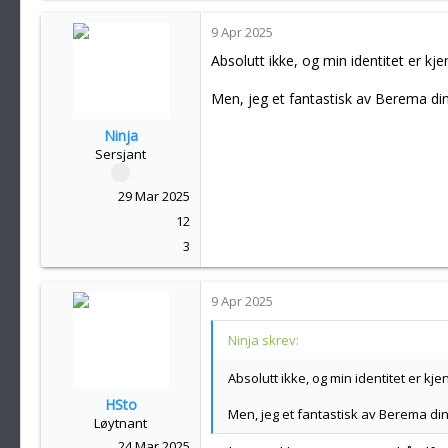
a
k
9 Apr 2025
s
Absolutt ikke, og min identitet er kje
j
o
Men, jeg et fantastisk av Berema di
n
e
Ninja
r
Sersjant
:
29 Mar 2025
12
3
9 Apr 2025
Ninja skrev:
Absolutt ikke, og min identitet er kje
HSto
Men, jeg et fantastisk av Berema di
Løytnant
24 Mar 2025