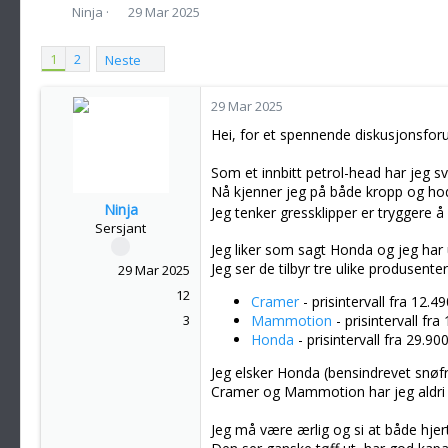
T
S
Ninja
29 Mar 2025
r
t
å
a
1
2
Neste
d
r
s
t
t
d
29 Mar 2025
a
a
Hei, for et spennende diskusjonsfor
r
t
t
o
Som et innbitt petrol-head har jeg s
e
r
Nå kjenner jeg på både kropp og hod
Ninja
Jeg tenker gressklipper er tryggere 
Sersjant
Jeg liker som sagt Honda og jeg ha
Jeg ser de tilbyr tre ulike produsente
29 Mar 2025
12
Cramer
- prisintervall fra 12.49
3
Mammotion
- prisintervall fra 
Honda
- prisintervall fra 29.900
Jeg elsker Honda (bensindrevet snøfr
Cramer og Mammotion har jeg aldri h
Jeg må være ærlig og si at både hje