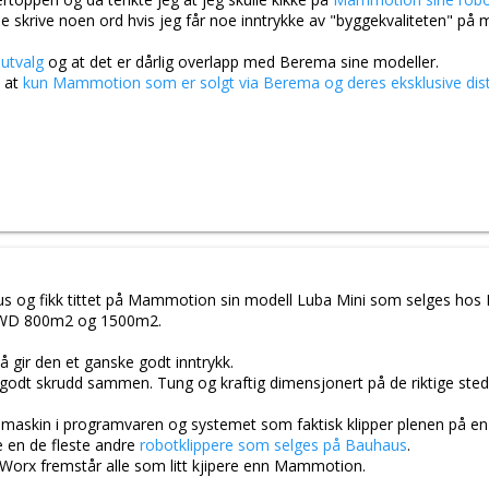
e skrive noen ord hvis jeg får noe inntrykke av "byggekvaliteten" på 
utvalg
og at det er dårlig overlapp med Berema sine modeller.
 at
kun Mammotion som er solgt via Berema og deres eksklusive dist
aus og fikk tittet på Mammotion sin modell Luba Mini som selges hos
i AWD 800m2 og 1500m2.
å gir den et ganske godt inntrykk.
 godt skrudd sammen. Tung og kraftig dimensjonert på de riktige ste
maskin i programvaren og systemet som faktisk klipper plenen på en 
e en de fleste andre
robotklippere som selges på Bauhaus
.
orx fremstår alle som litt kjipere enn Mammotion.