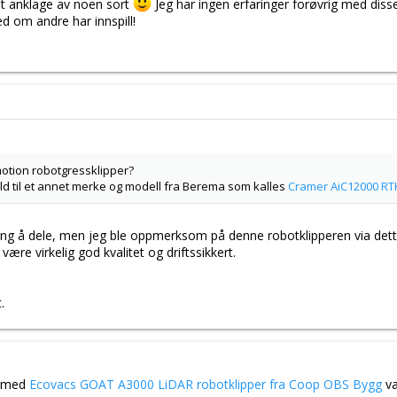
t anklage av noen sort
Jeg har ingen erfaringer forøvrig med dis
ed om andre har innspill!
tion robotgressklipper?
ld til et annet merke og modell fra Berema som kalles
Cramer AiC12000 RT
ring å dele, men jeg ble oppmerksom på denne robotklipperen via dett
 være virkelig god kvalitet og driftssikkert.
.
g med
Ecovacs GOAT A3000 LiDAR robotklipper fra Coop OBS Bygg
va