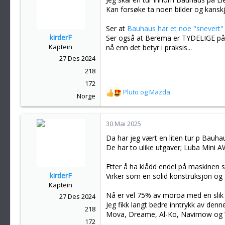
j
Kan forsøke ta noen bilder og kanskj
o
n
Ser at
Bauhaus har et noe "snevert" 
e
kirderF
Ser også at Berema er TYDELIGE på
r
Kaptein
nå enn det betyr i praksis...
:
27 Des 2024
218
172
Pluto
og
Mazda
R
Norge
e
a
k
30 Mai 2025
s
Da har jeg vært en liten tur p Bauh
j
De har to ulike utgaver; Luba Min
o
n
Etter å ha klådd endel på maskinen s
e
kirderF
Virker som en solid konstruksjon og
r
Kaptein
:
Nå er vel 75% av moroa med en slik 
27 Des 2024
Jeg fikk langt bedre inntrykk av denn
218
Mova, Dreame, Al-Ko, Navimow og W
172