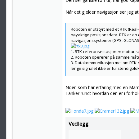
Den ser ganske tøff ut, har god kapas
Når det gjelder navigasjon ser jeg at 
Roboten er utstyrt med et RTK (Real
nøyaktige posisjonsdata. RTK er en 
navigasjonssystemer (GPS, GLONASS,
1. RTK-referansestasjonen mottar sat
2. Roboten opererer på samme måte og
3. Datakommunikasjon mellom RTK-re
lenge signalet ikke er fullstendigblo
Roboten bruker primært RTK-posisjone
operere effektivt ved hjelp av 3Dvis
Noen som har erfaring med en Mamm
Tanker rundt hvordan den er i forho
Vedlegg