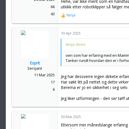
Hehe, var ikke ment som en håndfas
utkikk etter robotklipper så følger m
66
43
Ninja
R
e
a
k
10 Apr 2025
s
j
Ninja skrev:
o
n
oen som har erfaring med en Mammo
e
Tanker rundt hvordan den er i forho
Esprit
r
Sersjant
:
11 Mar 2025
Jeg har dessverre ingen dirkete erfa
Har søkt litt på nettet og dette virker
17
Berema er jo en sikkerhet i seg selv.
6
Jeg liker utformingen - den ser tøff ut
30 Mai 2025
Ettersom min månedslange erfarin