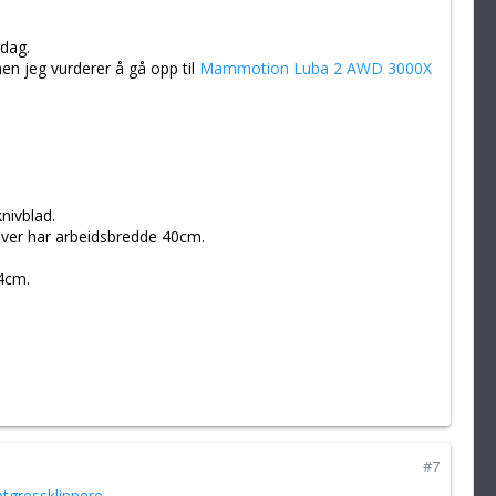
dag.
men jeg vurderer å gå opp til
Mammotion Luba 2 AWD 3000X
nivblad.
ver har arbeidsbredde 40cm.
4cm.
#7
gressklippere.