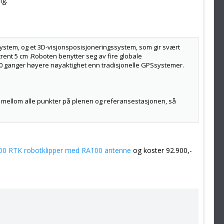
ng.
system, og et 3D-visjonsposisjoneringssystem, som gir svært
rent 5 cm .Roboten benytter seg av fire globale
00 ganger høyere nøyaktighet enn tradisjonelle GPSsystemer.
 mellom alle punkter på plenen og referansestasjonen, så
r trær under kartlegging og klipping, kan roboten fortsatt
00 RTK robotklipper med RA100 antenne
og koster 92.900,-