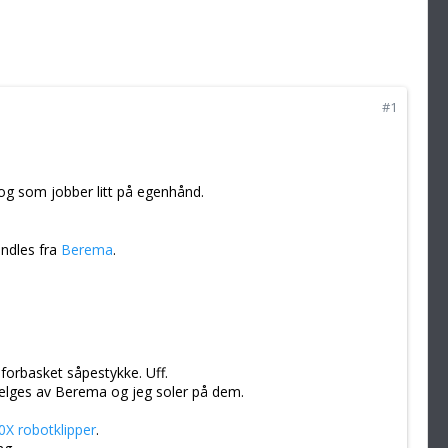
#1
og som jobber litt på egenhånd.
ndles fra
Berema
.
forbasket såpestykke. Uff.
selges av Berema og jeg soler på dem.
 robotklipper
.