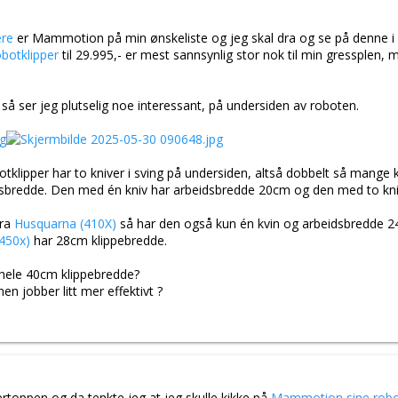
ere
er Mammotion på min ønskeliste og jeg skal dra og se på denne i 
otklipper
til 29.995,- er mest sannsynlig stor nok til min gressplen, 
 så ser jeg plutselig noe interessant, på undersiden av roboten.
pper har to kniver i sving på undersiden, altså dobbelt så mange k
sbredde. Den med én kniv har arbeidsbredde 20cm og den med to kni
fra
Husquarna (410X)
så har den også kun én kvin og arbeidsbredde 2
450x)
har 28cm klippebredde.
 hele 40cm klippebredde?
en jobber litt mer effektivt ?
rtoppen og da tenkte jeg at jeg skulle kikke på
Mammotion sine robot