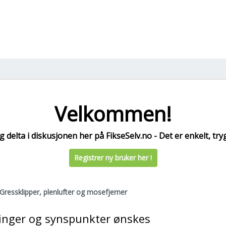
Velkommen!
 delta i diskusjonen her på FikseSelv.no - Det er enkelt, tryg
Registrer ny bruker her !
Gressklipper, plenlufter og mosefjerner
inger og synspunkter ønskes