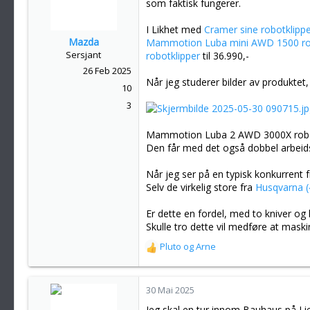
som faktisk fungerer.
I Likhet med
Cramer sine robotklipp
Mazda
Mammotion Luba mini AWD 1500 rob
Sersjant
robotklipper
til 36.990,-
26 Feb 2025
Når jeg studerer bilder av produktet,
10
3
Mammotion Luba 2 AWD 3000X robotkli
Den får med det også dobbel arbeid
Når jeg ser på en typisk konkurrent 
Selv de virkelig store fra
Husqvarna (
Er dette en fordel, med to kniver og
Skulle tro dette vil medføre at maskin
Pluto
og
Arne
R
e
a
k
30 Mai 2025
s
Jeg skal en tur innom Bauhaus på Lie