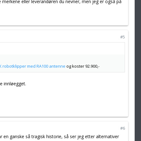
se merkene eller leverandøren du nevner, men jeg er også på
#5
K robotklipper med RA100 antenne
og koster 92.900,-
e innløegget.
#6
r en ganske så tragisk historie, så ser jeg etter alternativer