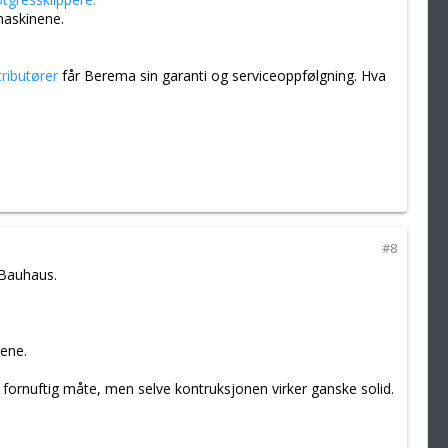
maskinene.
ributører
får Berema sin garanti og serviceoppfølgning. Hva
#8
 Bauhaus.
dene.
fornuftig måte, men selve kontruksjonen virker ganske solid.