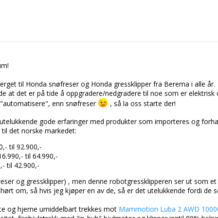
um!
verget til Honda snøfreser og Honda gressklipper fra Berema i alle år.
e at det er på tide å oppgradere/nedgradere til noe som er elektrisk 
å "automatisere", enn snøfreser
, så la oss starte der!
r utelukkende gode erfaringer med produkter som importeres og forha
r til det norske markedet:
0,- til 92.900,-
16.990,- til 64.990,-
,- til 42.900,-
eser og gressklipper) , men denne robotgressklipperen ser ut som et 
ørt om, så hvis jeg kjøper en av de, så er det utelukkende fordi de 
rte og hjerne umiddelbart trekkes mot
Mammotion Luba 2 AWD 10000X