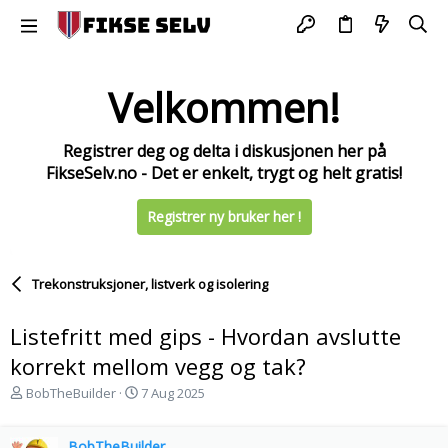
Velkommen!
Registrer deg og delta i diskusjonen her på
FikseSelv.no - Det er enkelt, trygt og helt gratis!
Registrer ny bruker her !
Trekonstruksjoner, listverk og isolering
Listefritt med gips - Hvordan avslutte
korrekt mellom vegg og tak?
T
S
BobTheBuilder
7 Aug 2025
r
t
å
a
d
BobTheBuilder
r