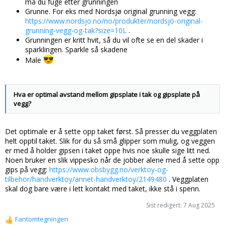
må du fuge etter grunningen
Grunne. For eks med Nordsjø original grunning vegg:
https://www.nordsjo.no/no/produkter/nordsjö-original-
grunning-vegg-og-tak?size=10L
.
Grunningen er kritt hvit, så du vil ofte se en del skader i
sparklingen. Sparkle så skadene
Male
Hva er optimal avstand mellom gipsplate i tak og gipsplate på
vegg?
Det optimale er å sette opp taket først. Så presser du veggplaten
helt opptil taket. Slik for du så små glipper som mulig, og veggen
er med å holder gipsen i taket oppe hvis noe skulle sige litt ned.
Noen bruker en slik vippesko når de jobber alene med å sette opp
gips på vegg:
https://www.obsbygg.no/verktoy-og-
tilbehor/handverktoy/annet-handverktoy/2149480
. Veggplaten
skal dog bare være i lett kontakt med taket, ikke stå i spenn.
Sist redigert:
7 Aug 2025
Fantomtegningen
R