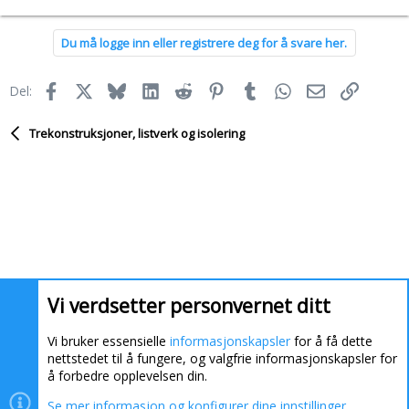
e
a
Du må logge inn eller registrere deg for å svare her.
k
s
j
Facebook
X
Bluesky
LinkedIn
Reddit
Pinterest
Tumblr
WhatsApp
E-post
Link
Del:
o
n
e
Trekonstruksjoner, listverk og isolering
r
:
Vi verdsetter personvernet ditt
Vi bruker essensielle
informasjonskapsler
for å få dette
nettstedet til å fungere, og valgfrie informasjonskapsler for
å forbedre opplevelsen din.
Se mer informasjon og konfigurer dine innstillinger