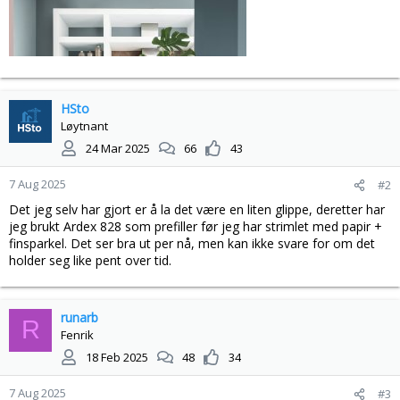
HSto
Løytnant
24 Mar 2025
66
43
7 Aug 2025
#2
Det jeg selv har gjort er å la det være en liten glippe, deretter har
jeg brukt Ardex 828 som prefiller før jeg har strimlet med papir +
finsparkel. Det ser bra ut per nå, men kan ikke svare for om det
holder seg like pent over tid.
runarb
R
Fenrik
18 Feb 2025
48
34
7 Aug 2025
#3