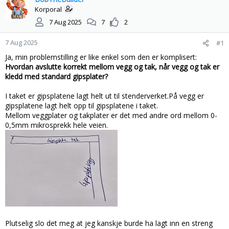
s
t
Korporal
t
d
7 Aug 2025
7
2
a
a
r
t
7 Aug 2025
#1
t
o
e
Ja, min problemstilling er like enkel som den er komplisert:
r
Hvordan avslutte korrekt mellom vegg og tak, når vegg og tak er
kledd med standard gipsplater?
I taket er gipsplatene lagt helt ut til stenderverket.På vegg er
gipsplatene lagt helt opp til gipsplatene i taket.
Mellom veggplater og takplater er det med andre ord mellom 0-
0,5mm mikrosprekk hele veien.
Plutselig slo det meg at jeg kanskje burde ha lagt inn en streng