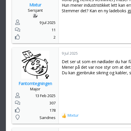
e
Mixtur
Hun mener industristikket lett kan e
r
Sersjant
Stemmer det? Kan en ny ladeboks gje
:
9 Jul 2025
11
2
9 Jul 2025
Det ser ut som en nødlader du har fått
Mener på det var noe styr om at det 
Du kan gjenbruke sikring og kabler, 
Fantomtegningen
Major
13 Feb 2025
307
178
Mixtur
R
Sandnes
e
a