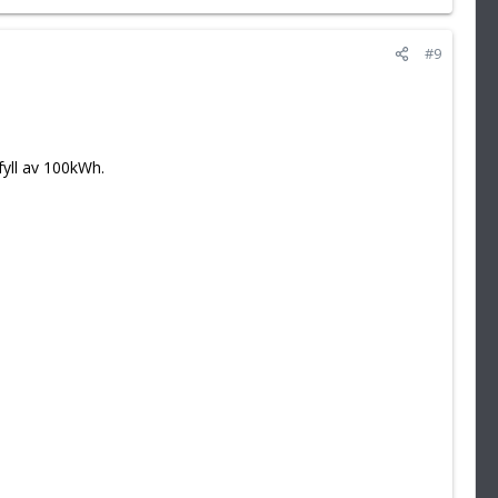
#9
yll av 100kWh.