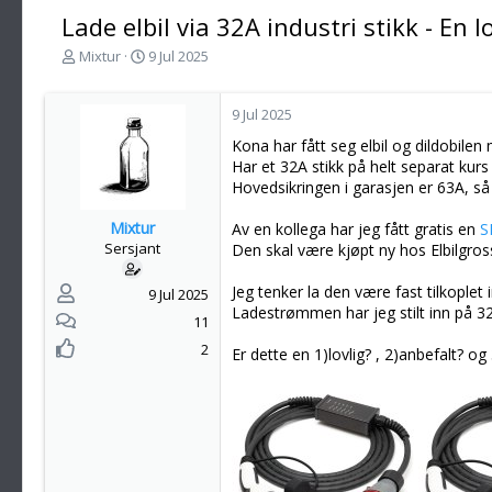
Lade elbil via 32A industri stikk - En 
T
S
Mixtur
9 Jul 2025
r
t
å
a
d
r
9 Jul 2025
s
t
Kona har fått seg elbil og dildobilen
t
d
Har et 32A stikk på helt separat kurs
a
a
Hovedsikringen i garasjen er 63A, så 
r
t
t
o
Mixtur
Av en kollega har jeg fått gratis en
S
e
Sersjant
Den skal være kjøpt ny hos Elbilgross
r
Jeg tenker la den være fast tilkoplet 
9 Jul 2025
Ladestrømmen har jeg stilt inn på 3
11
2
Er dette en 1)lovlig? , 2)anbefalt? o