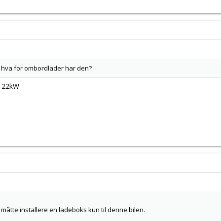
g hva for ombordlader har den?
å 22kW
måtte installere en ladeboks kun til denne bilen.