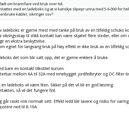
ælt om brannfare ved bruk over tid.
rstattes med en ladeboks og at vi kanskje slipepr unna med 5-6-000 for he
enbruke kabler, sikringer osv?
v ladeboks er gjerne mest med tanke på bruk av en tilfeldig schuko ko
fra sikringsskap til stikk kontakt kan være skjøtet flere steder, eller om
gir en ekstra beskyttelse.
m egnet for langvarig bruk på høy effekt er ikke bruk av en tilfeldig
adeboks det som blir satt opp, det er gjerne enklere å bruke.
med bare en kontakt tilkoblet kursen.
terbar mellom 6A til 32A med innebygget jordfeilbryter og DC-filter 
n ladeboks vil være liten. Sikker på det vil bli en god løsning.
takten, så vil det fungere fint.
ng går raskt nok normalt sett. Effekt ledd blir lavere og risiko for var
ustere ned til 8-10A.