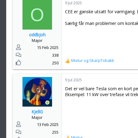
k
9 Jul 2025
O
s
CEE er ganske utsatt for varmgang. 
j
o
Særlig får man problemer om kontakte
n
e
oddbjoh
r
Major
:
15 Feb 2025
338
Mixtur
og
SkarpTobakk
R
250
e
a
k
9 Jul 2025
s
Det er vel bare Tesla som en kort p
j
Eksempel: 11 kW over trefase vil tre
o
n
e
KjellG
r
Major
:
13 Feb 2025
255
Mixtur