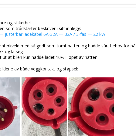
are og sikkerhet.
som trådstarter beskriver i sitt innlegg:
— justerbar ladekabel 6A-32A — 32A / 3-fas — 22 kW
interkveld med så godt som tomt batteri og hadde sårt behov for påf
kk og la seg.
t ut at bilen kun hadde ladet 10% i løpet av natten.
 bildene av både veggkontakt og støpsel: