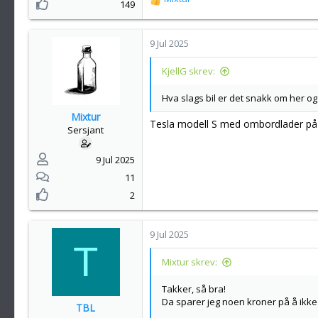
R
149
e
a
k
9 Jul 2025
s
j
KjellG skrev:
o
n
Hva slags bil er det snakk om her o
e
Mixtur
r
Tesla modell S med ombordlader p
Sersjant
:
9 Jul 2025
11
2
9 Jul 2025
T
Mixtur skrev:
Takker, så bra!
Da sparer jeg noen kroner på å ikke 
TBL