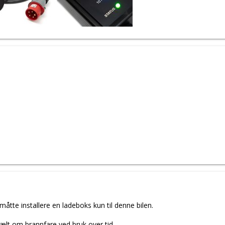
åtte installere en ladeboks kun til denne bilen.
lt om brannfare ved bruk over tid.