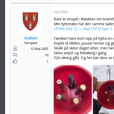
e
a
k
9 Jul 2025
s
Bare et innspill i debatten om brannf
j
Min hyttenabo har den samme laderen 
o
SPARK Red 32 — Rød CEE til type 2 
n
e
Snafsen
Familien hans kom opp på hytta en v
r
Sersjant
Koplet til elbilen, pusset tenner og gi
:
Skulle på skitur dagen etter, men fan
12 Mai 2025
Skitur avlyst og feilsøking i gang.
10
32A sikring gått. Og her kan dere se
1