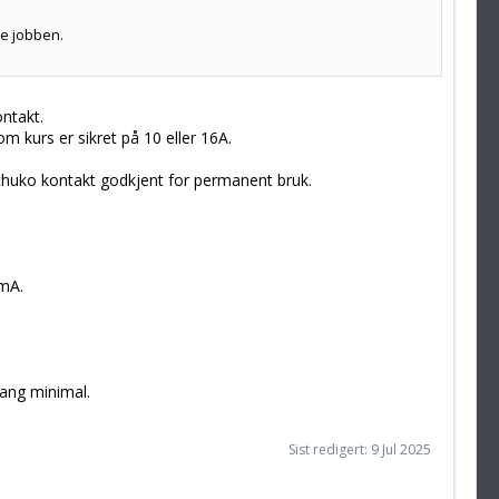
le jobben.
ntakt.
 om kurs er sikret på 10 eller 16A.
 schuko kontakt godkjent for permanent bruk.
6mA.
mgang minimal.
Sist redigert:
9 Jul 2025