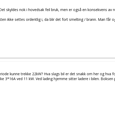
Det skyldes nok i hovedsak feil bruk, men er også en konsekvens av r
n ikke settes ordentlig i, da blir det fort smelting / brann. Man får
eriode kunne trekke 22kW? Hva slags bil er det snakk om her og hva 
kke 3*16A ved 11 kW. Ved lading hjemme sitter ladere i bilen. Boksen p