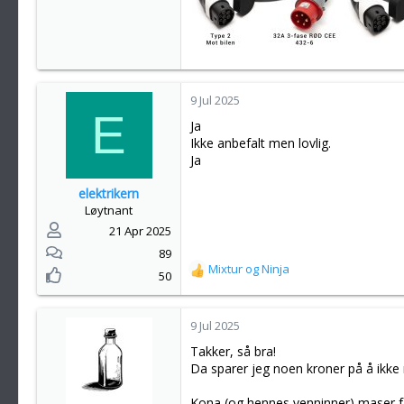
9 Jul 2025
E
Ja
Ikke anbefalt men lovlig.
Ja
elektrikern
Løytnant
21 Apr 2025
89
Mixtur
og
Ninja
R
50
e
a
k
9 Jul 2025
s
Takker, så bra!
j
Da sparer jeg noen kroner på å ikke m
o
n
Kona (og hennes venninner) maser fæ