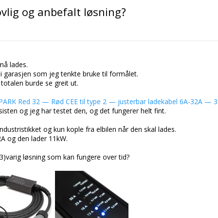
lovlig og anbefalt løsning?
 må lades.
 i garasjen som jeg tenkte bruke til formålet.
totalen burde se greit ut.
PARK Red 32 — Rød CEE til type 2 — justerbar ladekabel 6A-32A — 3
isten og jeg har testet den, og det fungerer helt fint.
industristikket og kun kople fra elbilen når den skal lades.
2A og den lader 11kW.
g 3)varig løsning som kan fungere over tid?