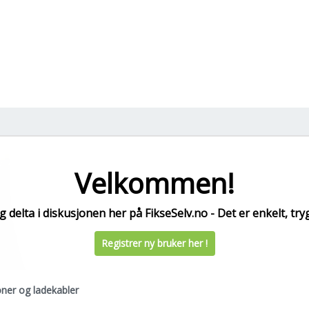
Velkommen!
 delta i diskusjonen her på FikseSelv.no - Det er enkelt, tryg
Registrer ny bruker her !
joner og ladekabler