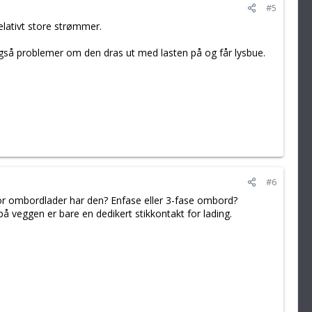
#5
elativt store strømmer.
 også problemer om den dras ut med lasten på og får lysbue.
#6
for ombordlader har den? Enfase eller 3-fase ombord?
å veggen er bare en dedikert stikkontakt for lading.