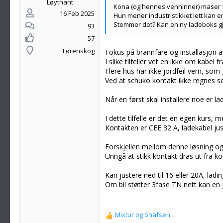
Løytnant
Kona (og hennes venninner) maser f
16 Feb 2025
Hun mener industristikket lett kan e
Stemmer det? Kan en ny ladeboks gj
93
57
Lørenskog
Fokus på brannfare og installasjon a
I slike tilfeller vet en ikke om kabel 
Flere hus har ikke jordfeil vern, som 
Ved at schuko kontakt ikke regnes so
Når en først skal installere noe er l
I dette tilfelle er det en egen kurs, 
Kontakten er CEE 32 A, ladekabel jus
Forskjellen mellom denne løsning og e
Unngå at stikk kontakt dras ut fra kon
Kan justere ned til 16 eller 20A, ladi
Om bil støtter 3fase TN nett kan en j
Mixtur
og
Snafsen
R