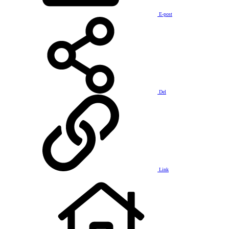
E-post
Del
Link