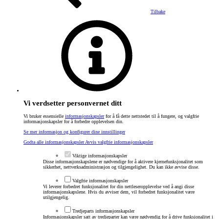
Tilbake
Vi verdsetter personvernet ditt
Vi bruker essensielle
informasjonskapsler
for å få dette nettstedet til å fungere, og valgfrie
informasjonskapsler for å forbedre opplevelsen din.
Se mer informasjon og konfigurer dine innstillinger
Godta alle informasjonskapsler
Avvis valgfrie informasjonskapsler
Viktige informasjonskapsler
Disse informasjonskapslene er nødvendige for å aktivere kjernefunksjonalitet som
sikkerhet, nettverksadministrasjon og tilgjengelighet. Du kan ikke avvise disse.
Valgfrie informasjonskapsler
Vi leverer forbedret funksjonalitet for din nettleseropplevelse ved å angi disse
informasjonskapslene. Hvis du avviser dem, vil forbedret funksjonalitet være
utilgjengelig.
Tredjeparts informasjonskapsler
Informasjonskapsler satt av tredjeparter kan være nødvendig for å drive funksjonalitet i