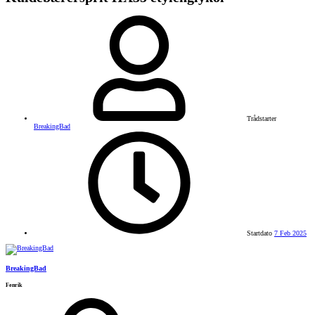
Trådstarter
BreakingBad
Startdato
7 Feb 2025
BreakingBad
Fenrik