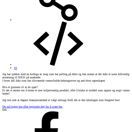
#2
Jeg har sjekket med en kollega av meg som har peiling på dette og han mener at det ikke er noen fullverdig
erstatning til HX35 på markedet.
I hvert fall ikke som har tilsvarende varme/kulde-ledningsevne og anti-frost egenskaper.
Hva er grunnen til at du spør?
Er det et ønske om å bruke et mer miljøvennlig produkt, eller å bruke et middel som opptar og avgir varme
bedre?
Jeg tror nok at dagens bransjestandard er valgt nettopp fordi det er den løsningen som fungerer best.
Du må logge inn eller registrere deg for å svare her.
Del: