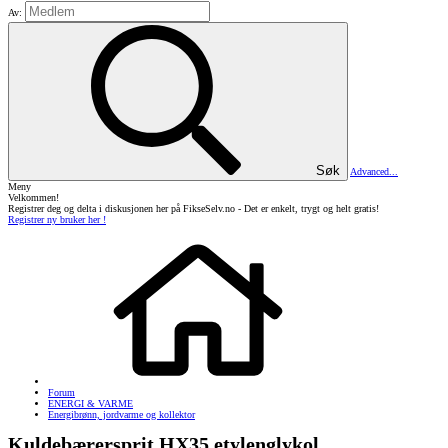
Av:
Søk
Advanced...
Meny
Velkommen!
Registrer deg og delta i diskusjonen her på FikseSelv.no - Det er enkelt, trygt og helt gratis!
Registrer ny bruker her !
Forum
ENERGI & VARME
Energibrønn, jordvarme og kollektor
Kuldebærersprit HX35 etylenglykol