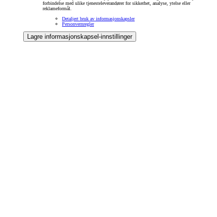
forbindelse med ulike tjenesteleverandører for sikkerhet, analyse, ytelse eller
reklameformål.
Detaljert bruk av informasjonskapsler
Personvernregler
Lagre informasjonskapsel-innstillinger