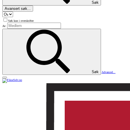
Søk
Avansert søk...
Søk kun i overskrifter
Av:
Søk
Advanced...