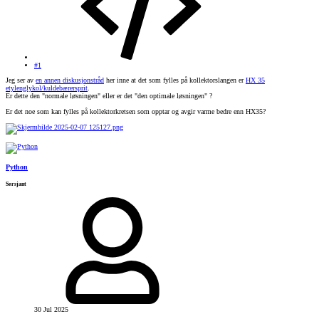
#1
Jeg ser av
en annen diskusjonstråd
her inne at det som fylles på kollektorslangen er
HX 35
etylenglykol/kuldebærersprit
.
Er dette den "normale løsningen" eller er det "den optimale løsningen" ?
Er det noe som kan fylles på kollektorkretsen som opptar og avgir varme bedre enn HX35?
Python
Sersjant
30 Jul 2025