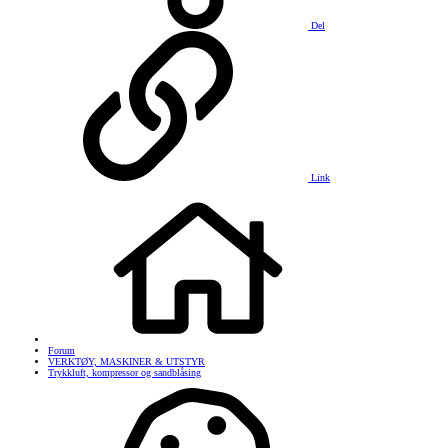
Del
Link
Forum
VERKTØY, MASKINER & UTSTYR
Trykkluft, kompressor og sandblåsing