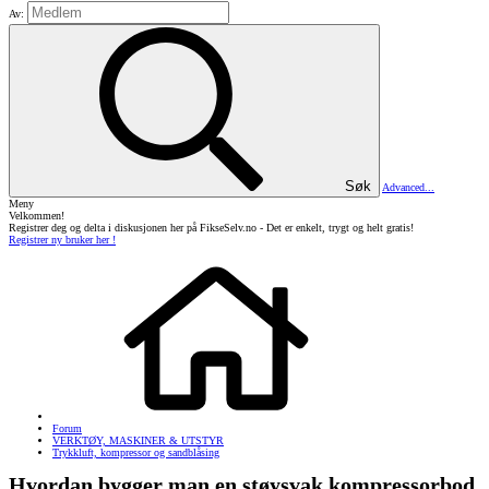
Av:
Søk
Advanced...
Meny
Velkommen!
Registrer deg og delta i diskusjonen her på FikseSelv.no - Det er enkelt, trygt og helt gratis!
Registrer ny bruker her !
Forum
VERKTØY, MASKINER & UTSTYR
Trykkluft, kompressor og sandblåsing
Hvordan bygger man en støysvak kompressorbod