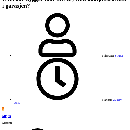
i garasjen?
Trådstarter
StigEn
Startdato
25 Nov
2025
S
StigEn
Korporal