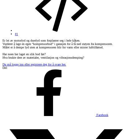
#1
Er lei av motorlyd og durelyd som forplanter seg i hele kåken.
Vurderer å lage en egen “kompressorbod” i garasjen for å få ned støyen fra kompressoren.
Målet er å dempe lyd uten at kompressoren blir for varm eller mister lufttilførsel.
Har noen her laget en slik bod før?
Hva brukte dere av materialer, ventilasjon og vibrasjonsdemping?
Du må logge inn eller registrere deg for å svare her.
Del:
Facebook