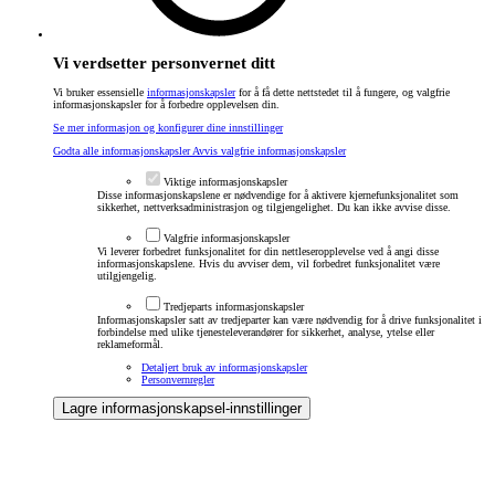
Vi verdsetter personvernet ditt
Vi bruker essensielle
informasjonskapsler
for å få dette nettstedet til å fungere, og valgfrie
informasjonskapsler for å forbedre opplevelsen din.
Se mer informasjon og konfigurer dine innstillinger
Godta alle informasjonskapsler
Avvis valgfrie informasjonskapsler
Viktige informasjonskapsler
Disse informasjonskapslene er nødvendige for å aktivere kjernefunksjonalitet som
sikkerhet, nettverksadministrasjon og tilgjengelighet. Du kan ikke avvise disse.
Valgfrie informasjonskapsler
Vi leverer forbedret funksjonalitet for din nettleseropplevelse ved å angi disse
informasjonskapslene. Hvis du avviser dem, vil forbedret funksjonalitet være
utilgjengelig.
Tredjeparts informasjonskapsler
Informasjonskapsler satt av tredjeparter kan være nødvendig for å drive funksjonalitet i
forbindelse med ulike tjenesteleverandører for sikkerhet, analyse, ytelse eller
reklameformål.
Detaljert bruk av informasjonskapsler
Personvernregler
Lagre informasjonskapsel-innstillinger