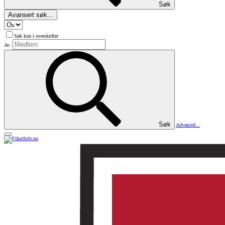
Søk
Avansert søk...
Søk kun i overskrifter
Av:
Søk
Advanced...