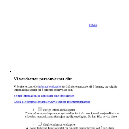
Tilbake
Vi verdsetter personvernet ditt
Vi bruker essensielle
informasjonskapsler
for å få dette nettstedet til å fungere, og valgfrie
informasjonskapsler for å forbedre opplevelsen din.
Se mer informasjon og konfigurer dine innstillinger
Godta alle informasjonskapsler
Avvis valgfrie informasjonskapsler
Viktige informasjonskapsler
Disse informasjonskapslene er nødvendige for å aktivere kjernefunksjonalitet som
sikkerhet, nettverksadministrasjon og tilgjengelighet. Du kan ikke avvise disse.
Valgfrie informasjonskapsler
Vi leverer forbedret funksjonalitet for din nettleseropplevelse ved å angi disse