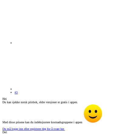
#3
Hei
Du kan sjekke norsk prisbok, eldre versjoner er gratis i appen.
Med disse prisene kan du indeksjustere kostnadsgruppene i appen
Du må logge inn eller registrere deg for å svare her.
Del: