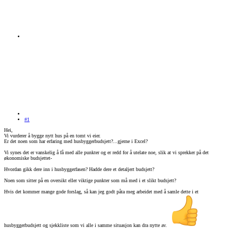
#1
Hei,
Vi vurderer å bygge nytt hus på en tomt vi eier.
Er det noen som har erfaring med husbyggerbudsjett?...gjerne i Excel?
Vi synes det er vanskelig å få med alle punkter og er redd for å utelate noe, slik at vi sprekker på det
økonomiske budsjettet-
Hvordan gikk dere inn i husbyggerfasen? Hadde dere et detaljert budsjett?
Noen som sitter på en oversikt eller viktige punkter som må med i et slikt budsjett?
Hvis det kommer mange gode forslag, så kan jeg godt påta meg arbeidet med å samle dette i et
husbyggerbudsjett og sjekkliste som vi alle i samme situasjon kan dra nytte av.