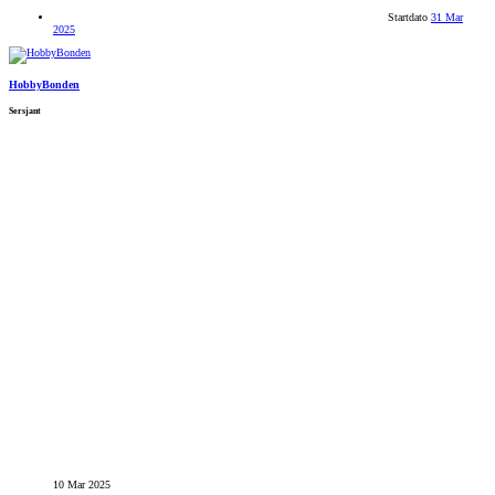
Startdato
31 Mar
2025
HobbyBonden
Sersjant
10 Mar 2025