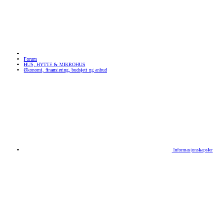
Forum
HUS, HYTTE & MIKROHUS
Økonomi, finansiering, budsjett og anbud
Informasjonskapsler