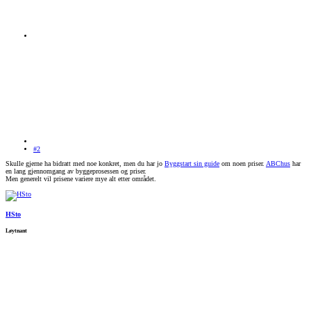
#2
Skulle gjerne ha bidratt med noe konkret, men du har jo
Byggstart sin guide
om noen priser.
ABChus
har
en lang gjennomgang av byggeprosessen og priser.
Men generelt vil prisene variere mye alt etter området.
HSto
Løytnant