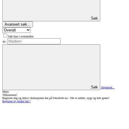
Søk
Avansert søk...
Søk kun i overskrifter
Av:
Søk
Advanced...
Meny
Velkommen!
Registrer deg og delta i diskusjonen her på FikseSelv.no - Det er enkelt, trygt og helt gratis!
Registrer ny bruker her !