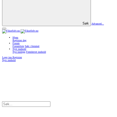
Søk
Advanced...
Hjem
Registrer deg
Forum
Forumliste
Søk i forumet
Nytt innhold
Nye innlegg
Fremhevet innhold
Logg inn
Registrer
Nytt innhold