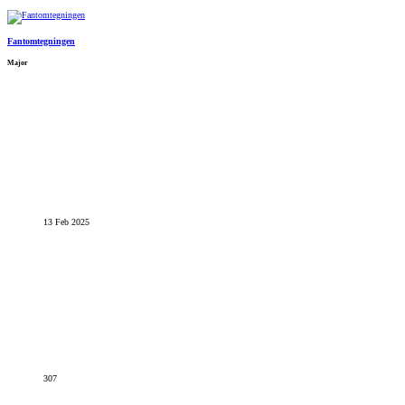
Fantomtegningen
Major
13 Feb 2025
307