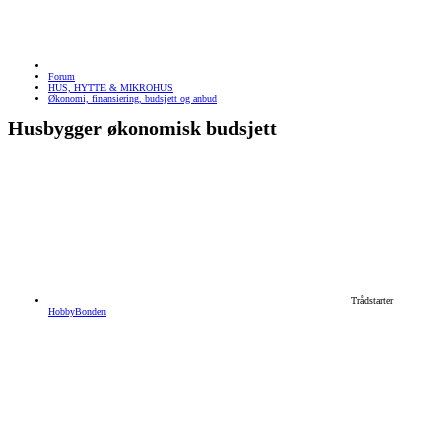
Forum
HUS, HYTTE & MIKROHUS
Økonomi, finansiering, budsjett og anbud
Husbygger økonomisk budsjett
Trådstarter
HobbyBonden