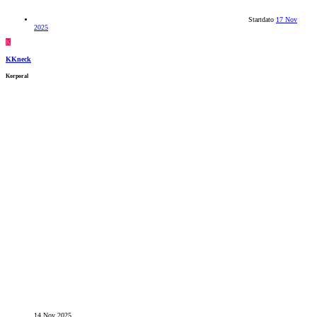
Startdato
17 Nov
2025
K
KKneck
Korporal
14 Nov 2025