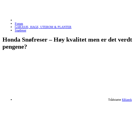
Forum
GARASJE, HAGE, UTEROM & PLANTER
Snøfreser
Honda Snøfreser – Høy kvalitet men er det verdt
pengene?
Trådstarter
KKneck