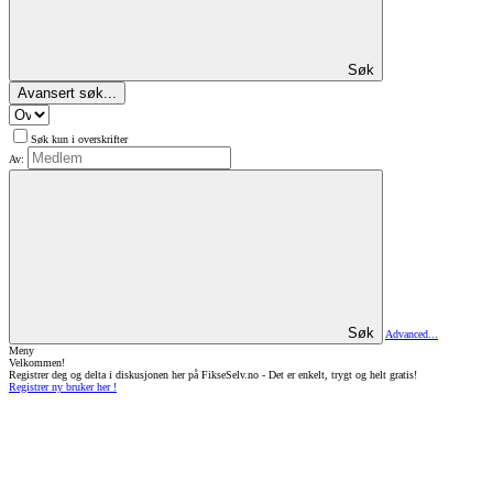
Søk
Avansert søk...
Søk kun i overskrifter
Av:
Søk
Advanced...
Meny
Velkommen!
Registrer deg og delta i diskusjonen her på FikseSelv.no - Det er enkelt, trygt og helt gratis!
Registrer ny bruker her !