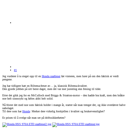
#1
Jeg vurderer å ta steget opp til en
Honda snøfreser
før vinteren, men lurer på om den faktisk er verdt
pengene.
Jeg har tidligere hatt en Biltema-freser av… ja, klassisk Biltema-kvalitet.
Den gjorde jobben på sitt beste dager, men det var mer justering enn fresing til tider.
Etter det gikk jeg for en McCulloch med Briggs & Stratton-motor – den hadde bra kraft, men den bråkte
noe helt sinnssykt og føltes aldri helt solid.
Nå frister det med noe som faktisk holder i mange år, starter når man trenger det, og ikke overdøver halve
nabolaget.
Til dere som har
Honda
: Merker dere virkelig forskjellen i kvalitet og brukervennlighet?
Er prisen til å svelge når man ser på driftssikkerheten?