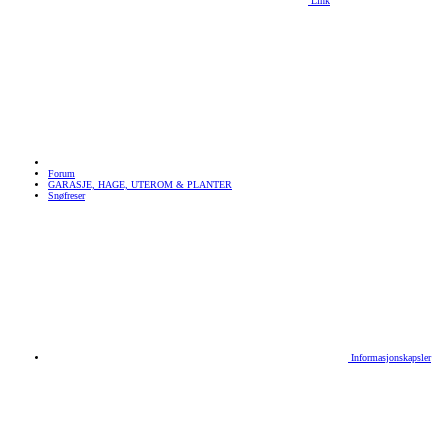
Link
Forum
GARASJE, HAGE, UTEROM & PLANTER
Snøfreser
Informasjonskapsler