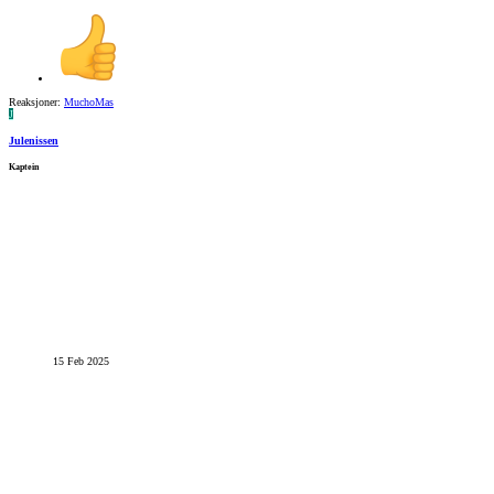
Reaksjoner:
MuchoMas
J
Julenissen
Kaptein
15 Feb 2025