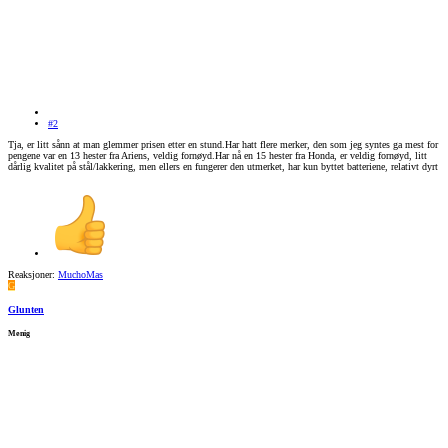
#2
Tja, er litt sånn at man glemmer prisen etter en stund.Har hatt flere merker, den som jeg syntes ga mest for
pengene var en 13 hester fra Ariens, veldig fornøyd.Har nå en 15 hester fra Honda, er veldig fornøyd, litt
dårlig kvalitet på stål/lakkering, men ellers en fungerer den utmerket, har kun byttet batteriene, relativt dyrt
Reaksjoner:
MuchoMas
G
Glunten
Menig