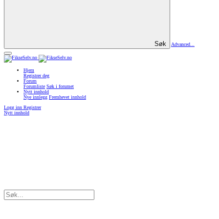
Søk
Advanced...
Hjem
Registrer deg
Forum
Forumliste
Søk i forumet
Nytt innhold
Nye innlegg
Fremhevet innhold
Logg inn
Registrer
Nytt innhold