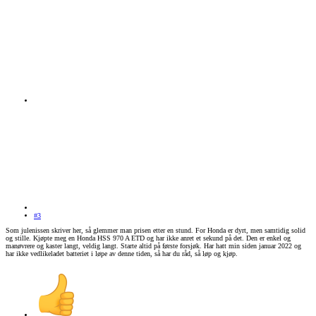
#3
Som julenissen skriver her, så glemmer man prisen etter en stund. For Honda er dyrt, men samtidig solid
og stille. Kjøpte meg en Honda HSS 970 A ETD og har ikke anret et sekund på det. Den er enkel og
manøvrere og kaster langt, veldig langt. Starte altid på første forsjøk. Har hatt min siden januar 2022 og
har ikke vedlikeladet batteriet i løpe av denne tiden, så har du råd, så løp og kjøp.