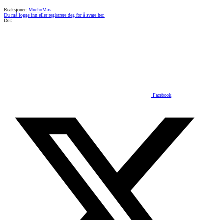
Reaksjoner:
MuchoMas
Du må logge inn eller registrere deg for å svare her.
Del:
Facebook