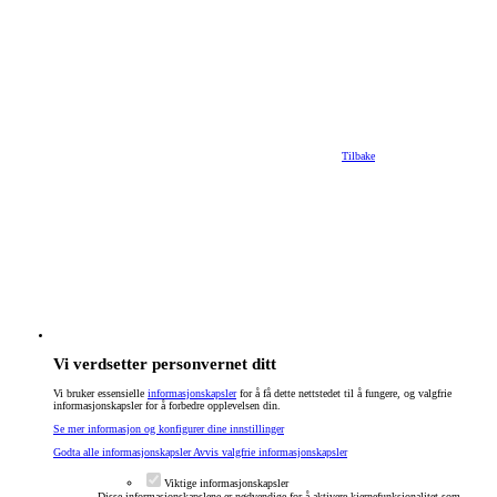
Tilbake
Vi verdsetter personvernet ditt
Vi bruker essensielle
informasjonskapsler
for å få dette nettstedet til å fungere, og valgfrie
informasjonskapsler for å forbedre opplevelsen din.
Se mer informasjon og konfigurer dine innstillinger
Godta alle informasjonskapsler
Avvis valgfrie informasjonskapsler
Viktige informasjonskapsler
Disse informasjonskapslene er nødvendige for å aktivere kjernefunksjonalitet som