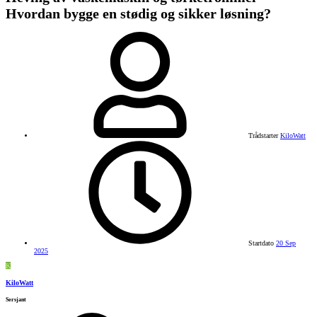
Hvordan bygge en stødig og sikker løsning?
Trådstarter
KiloWatt
Startdato
20 Sep
2025
K
KiloWatt
Sersjant