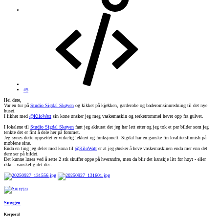
#5
Hei dere,
Var en tur på
Studio Sigdal Skøyen
og kikket på kjøkken, garderobe og baderomsinnredning til det nye
huset.
I likhet med
@KiloWatt
sin kone ønsker jeg meg vaskemaskin og tørketrommel hevet opp fra gulvet.
I lokalene til
Studio Sigdal Skøyen
fant jeg akkurat det jeg har lett etter og jeg tok et par bilder som jeg
tenkte det er fint å dele her på forumet.
Jeg synes dette oppsettet er virkelig lekkert og funksjonelt. Sigdal har en ganske fin kvalitetsfinnish på
møblene sine.
Enda en ting jeg deler med kona til
@KiloWatt
er at jeg ønsker å heve vaskemaskinen enda mer enn det
dere ser på bildet.
Det kunne løses ved å sette 2 stk skuffer oppe på hverandre, men da blir det kanskje litt for høyt - eller
ikke...vanskelig det der..
Smygen
Korporal