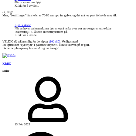
80 cm synes noe høyt.
Klikk for å utvide...
Ja, enig!
Men, "bestillingen" fra sjefen er 70-80 cm opp fra gulvet og det må jeg pent forholde meg til.
KjellG skrev:
Når en hever vaskemaskinen bør en også tenke over om en trenger en uttrekkbar
«skjærefjøl» til å sette skittentøykurven på.
Klikk for å utvide...
VELDIG!(!) takknemlig for det tipset
@KjellG
. Veldig smart!
En uttrekkbar "kjærefjøl" i passende høyde til å hvile kurven på er gull.
Da får far plusspoeng hos mor!..og det trengs!
KjellG
Major
13 Feb 2025