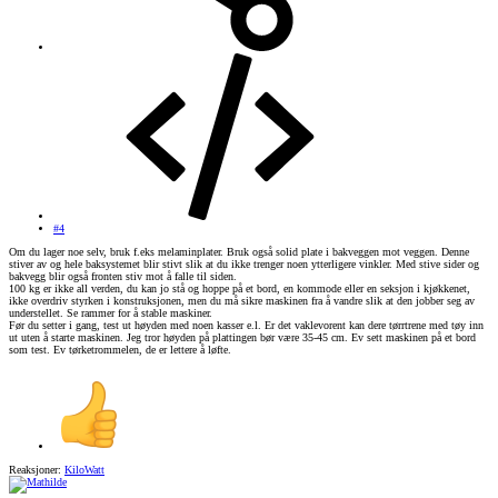
#4
Om du lager noe selv, bruk f.eks melaminplater. Bruk også solid plate i bakveggen mot veggen. Denne
stiver av og hele baksystemet blir stivt slik at du ikke trenger noen ytterligere vinkler. Med stive sider og
bakvegg blir også fronten stiv mot å falle til siden.
100 kg er ikke all verden, du kan jo stå og hoppe på et bord, en kommode eller en seksjon i kjøkkenet,
ikke overdriv styrken i konstruksjonen, men du må sikre maskinen fra å vandre slik at den jobber seg av
understellet. Se rammer for å stable maskiner.
Før du setter i gang, test ut høyden med noen kasser e.l. Er det vaklevorent kan dere tørrtrene med tøy inn
ut uten å starte maskinen. Jeg tror høyden på plattingen bør være 35-45 cm. Ev sett maskinen på et bord
som test. Ev tørketrommelen, de er lettere å løfte.
Reaksjoner:
KiloWatt