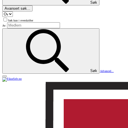
Søk
Avansert søk...
Søk kun i overskrifter
Av:
Søk
Advanced...