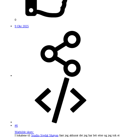
0
9 Okt 2025
#6
Mathilde skrev:
I lokalene til
Studio Sigdal Skøyen
fant jeg akkurat det jeg har lett etter og jeg tok et