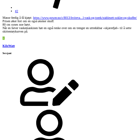
#2
Masse ferdig å få kjøpt:
https://www.power.no/c/8013/hviteva...l-vask-og-toerk/stablesett-sokler-og-skuffer/
Prisen øker fort om en også ønsker skuff.
80 cm synes noe høyt.
Når en hever vaskemaskinen bør en også tenke over om en trenger en uttrekkbar «skjærefjøl» til å sette
skittentøykurven på.
K
KiloWatt
Sersjant