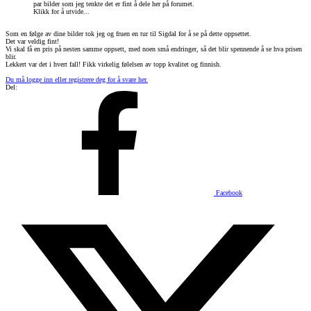
par bilder som jeg tenkte det er fint å dele her på forumet.
Klikk for å utvide...
Som en følge av dine bilder tok jeg og fruen en tur til Sigdal for å se på dette oppsettet.
Det var veldig fint!
Vi skal få en pris på nesten samme oppsett, med noen små endringer, så det blir spennende å se hva prisen
blir.
Lekkert var det i hvert fall! Fikk virkelig følelsen av topp kvalitet og finnish.
Du må logge inn eller registrere deg for å svare her.
Del:
Facebook