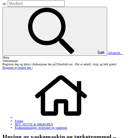
Av:
Søk
Advanced...
Meny
Velkommen!
Registrer deg og delta i diskusjonen her på FikseSelv.no - Det er enkelt, trygt og helt gratis!
Registrer ny bruker her !
Forum
HUS, HYTTE & MIKROHUS
Kjøkkenløsninger, hvitevarer og vaskerom
Heving av vaskemaskin og tørketrommel –