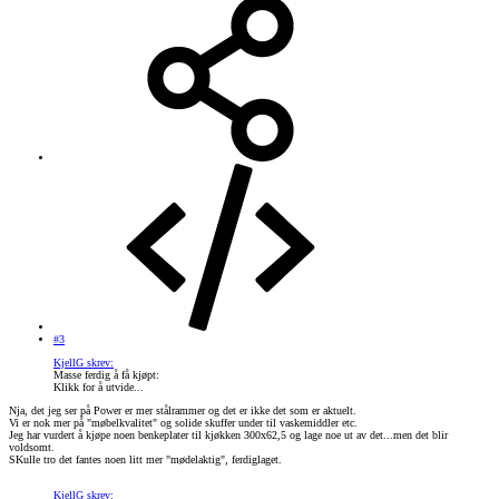
#3
KjellG skrev:
Masse ferdig å få kjøpt:
Klikk for å utvide...
Nja, det jeg ser på Power er mer stålrammer og det er ikke det som er aktuelt.
Vi er nok mer på "møbelkvalitet" og solide skuffer under til vaskemiddler etc.
Jeg har vurdert å kjøpe noen benkeplater til kjøkken 300x62,5 og lage noe ut av det...men det blir
voldsomt.
SKulle tro det fantes noen litt mer "mødelaktig", ferdiglaget.
KjellG skrev: