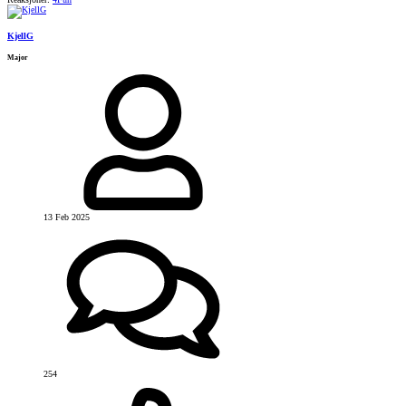
KjellG
Major
13 Feb 2025
254