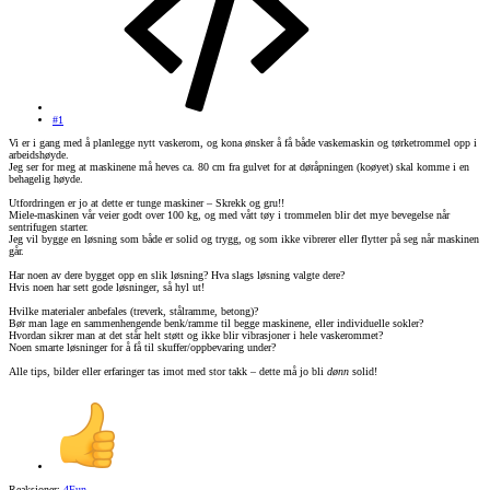
#1
Vi er i gang med å planlegge nytt vaskerom, og kona ønsker å få både vaskemaskin og tørketrommel opp i
arbeidshøyde.
Jeg ser for meg at maskinene må heves ca. 80 cm fra gulvet for at døråpningen (koøyet) skal komme i en
behagelig høyde.
Utfordringen er jo at dette er tunge maskiner – Skrekk og gru!!
Miele-maskinen vår veier godt over 100 kg, og med vått tøy i trommelen blir det mye bevegelse når
sentrifugen starter.
Jeg vil bygge en løsning som både er solid og trygg, og som ikke vibrerer eller flytter på seg når maskinen
går.
Har noen av dere bygget opp en slik løsning? Hva slags løsning valgte dere?
Hvis noen har sett gode løsninger, så hyl ut!
Hvilke materialer anbefales (treverk, stålramme, betong)?
Bør man lage en sammenhengende benk/ramme til begge maskinene, eller individuelle sokler?
Hvordan sikrer man at det står helt støtt og ikke blir vibrasjoner i hele vaskerommet?
Noen smarte løsninger for å få til skuffer/oppbevaring under?
Alle tips, bilder eller erfaringer tas imot med stor takk – dette må jo bli
dønn
solid!
Reaksjoner:
4Fun