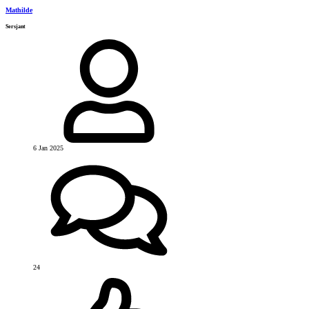
Mathilde
Sersjant
6 Jan 2025
24