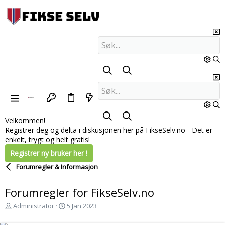
Velkommen!
Registrer deg og delta i diskusjonen her på FikseSelv.no - Det er
enkelt, trygt og helt gratis!
Registrer ny bruker her !
Forumregler & Informasjon
Forumregler for FikseSelv.no
T
S
Administrator
5 Jan 2023
r
t
å
a