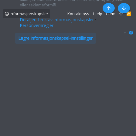
eller reklameformål.
Topp
Bunn
Informasjonskapsler
Kontakt oss
Hjelp
Hjem
R
S
Detaljert bruk av informasjonskapsler
S
Personvernregler
Lagre informasjonskapsel-innstillinger