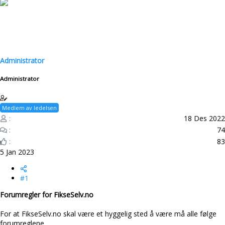
d
r
s
t
t
d
a
a
r
t
t
o
Administrator
e
r
Administrator
Medlem av ledelsen
18 Des 2022
74
83
5 Jan 2023
#1
Forumregler for FikseSelv.no
For at FikseSelv.no skal være et hyggelig sted å være må alle følge
forumreglene.