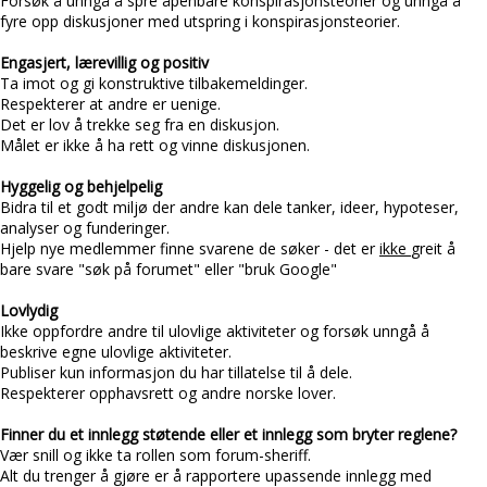
Forsøk å unngå å spre åpenbare konspirasjonsteorier og unngå å
fyre opp diskusjoner med utspring i konspirasjonsteorier.
Engasjert, lærevillig og positiv
Ta imot og gi konstruktive tilbakemeldinger.
Respekterer at andre er uenige.
Det er lov å trekke seg fra en diskusjon.
Målet er ikke å ha rett og vinne diskusjonen.
Hyggelig og behjelpelig
Bidra til et godt miljø der andre kan dele tanker, ideer, hypoteser,
analyser og funderinger.
Hjelp nye medlemmer finne svarene de søker - det er
ikke
greit å
bare svare "søk på forumet" eller "bruk Google"
Lovlydig
Ikke oppfordre andre til ulovlige aktiviteter og forsøk unngå å
beskrive egne ulovlige aktiviteter.
Publiser kun informasjon du har tillatelse til å dele.
Respekterer opphavsrett og andre norske lover.
Finner du et innlegg støtende eller et innlegg som bryter reglene?
Vær snill og ikke ta rollen som forum-sheriff.
Alt du trenger å gjøre er å rapportere upassende innlegg med