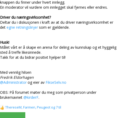
knappen du finner under hvert innlegg.
En moderator vil vurdere om innlegget skal fjernes eller endres.
Driver du næringsvirksomhet?
Deltar du i diskusjonen i kraft av at du driver næringsvirksomhet er
det
egne retningslinjer
som er gjeldende.
Husk!
Målet vårt er å skape en arena for deling av kunnskap og et hyggelig
sted å treffe likesinnede.
Takk for at du bidrar positivt hjelper til!
Med vennlig hilsen
Fredrik Eldorhagen
@Administrator
og eier av
FikseSelv.no
OBS: På forumet møter du meg som privatperson under
brukernavnet
@kirderF
.
ThereseM
,
Farmen
,
Peugeot
og 7 til
R
e