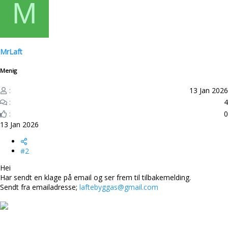
M
a
k
s
j
o
n
MrLaft
e
r
Menig
:
13 Jan 2026
4
0
13 Jan 2026
#2
Hei
Har sendt en klage på email og ser frem til tilbakemelding.
Sendt fra emailadresse;
laftebyggas@gmail.com