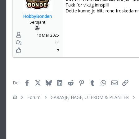
Takk for viktig innspill!
Dette kunne jo blitt rene froskedam
HobbyBonden
Sersjant
10 Mar 2025
11
7
Facebook
X
Bluesky
LinkedIn
Reddit
Pinterest
Tumblr
WhatsApp
E-post
Link
Del:
Forum
GARASJE, HAGE, UTEROM & PLANTER