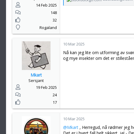
14 Feb 2025
148
32
Rogaland
10 Mar 2025
Nå kan jeg lite om utforming av svøm
og mye insekter om det er stillestå
Mkart
Sersjant
19 Feb 2025
24
17
10 Mar 2025
@Mkart
, Herregud, nå rødmer jeg her
Det er i hvert fall helt sikkert, ja! 