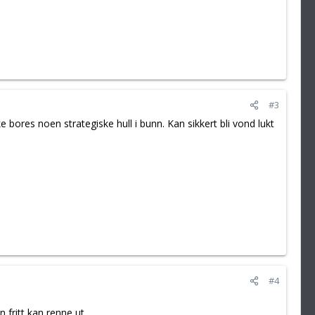
#3
ores noen strategiske hull i bunn. Kan sikkert bli vond lukt
#4
n fritt kan renne ut.