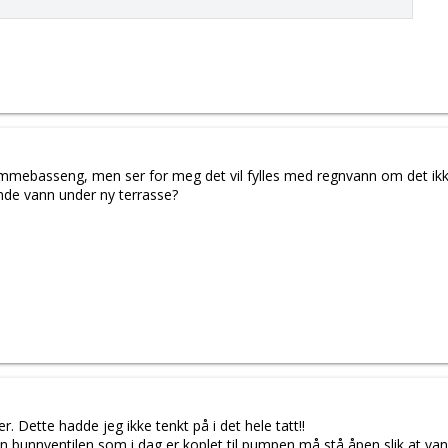
mebasseng, men ser for meg det vil fylles med regnvann om det ikke b
ende vann under ny terrasse?
. Dette hadde jeg ikke tenkt på i det hele tatt!!
- Den bunnventilen som i dag er koplet til pumpen må stå åpen slik at van