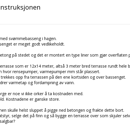
onstruksjonen
us med svømmebasseng i hagen.
nget er meget godt vedlikeholdt.
betong på stedet og det er montert en type liner som gjør overflaten
errasse som er 12x14 meter, altså 3 meter bred terrasse rundt hele 
rom hvor rensepumper, varmepumper mm står plassert.
 trekkes opp fra terrassen på den ene kortsiden og over bassenget.
ndrer varmetap og fordampning av vann.
rge er noe vi ikke orker å ta kostnaden med.
old. Kostnadene er ganske store.
men skulle helst sluppet å pigge ned betongen og frakte dette bort.
utstyr, selge det på finn og så bygge en terrasse over som skjuler sel
salgbar?