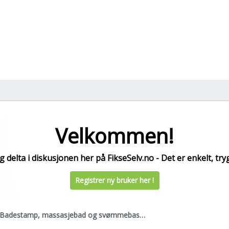
Velkommen!
 delta i diskusjonen her på FikseSelv.no - Det er enkelt, tryg
Registrer ny bruker her !
Badestamp, massasjebad og svømmebasseng