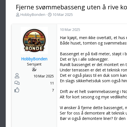
Fjerne svømmebasseng uten å rive k
T
S
HobbyBonden
10 Mar 2025
r
t
å
a
d
r
10 Mar 2025
s
t
Har kjøpt, men ikke overtatt, et h
t
d
Både huset, tomten og svømmebasse
a
a
r
t
Bassenget er på 6x8 meter, støpt i 
t
o
HobbyBonden
Det er lys i alle sidevegger.
e
Sersjant
Rundt bassenget er det montert en t
r
Under terrassen er det et teknisk 
Det er også plass til en duk som kan
10 Mar 2025
En slags sikkerhetsduk som også hi
11
7
Drift av et helt svømmebasseng i No
Alt for kort sesong og mye vedlikeh
Vi ønsker å fjerne dette bassenget, 
Ser for oss å demontere alt teknisk 
Bør vi også demontere liner? Er den 