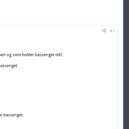
#1
 pen og som holder bassenget tett.
bassenget.
ve bassenget.