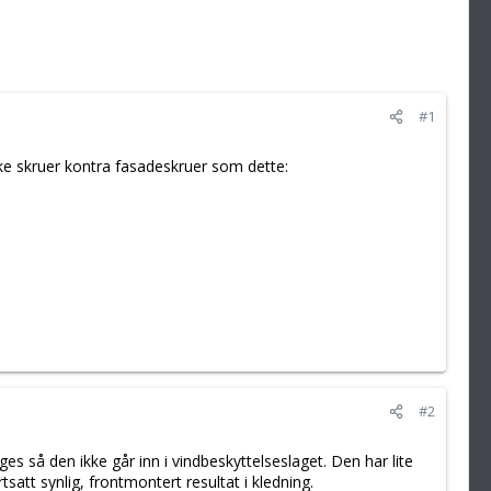
#1
ike skruer kontra fasadeskruer som dette:
#2
ges så den ikke går inn i vindbeskyttelseslaget. Den har lite
satt synlig, frontmontert resultat i kledning.