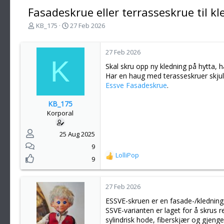
Fasadeskrue eller terrasseskrue til k
T
S
KB_175
27 Feb 2026
r
t
å
a
d
r
27 Feb 2026
K
s
t
Skal skru opp ny kledning på hytta, ha
t
d
Har en haug med terasseskruer skju
a
a
Essve Fasadeskrue
.
r
t
t
o
KB_175
e
Korporal
r
25 Aug 2025
9
LolliPop
R
9
e
a
k
27 Feb 2026
s
ESSVE-skruen er en fasade-/kledning
j
SSVE-varianten er laget for å skrus re
o
sylindrisk hode, fiberskjær og gjenge
n