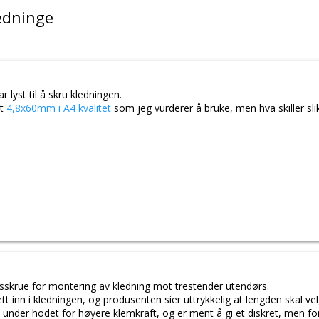
ledninge
r lyst til å skru kledningen.
lt
4,8x60mm i A4 kvalitet
som jeg vurderer å bruke, men hva skiller sl
sskrue for montering av kledning mot trestender utendørs.
tt inn i kledningen, og produsenten sier uttrykkelig at lengden skal vel
 under hodet for høyere klemkraft, og er ment å gi et diskret, men fort