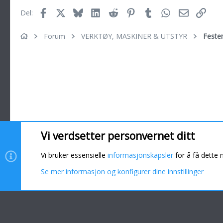
Facebook
X
Bluesky
LinkedIn
Reddit
Pinterest
Tumblr
WhatsApp
E-post
Link
Del:
Forum
VERKTØY, MASKINER & UTSTYR
Festem
Vi verdsetter personvernet ditt
Informasjonskapsler
Vi bruker essensielle
informasjonskapsler
for å få dette 
Se mer informasjon og konfigurer dine innstillinger