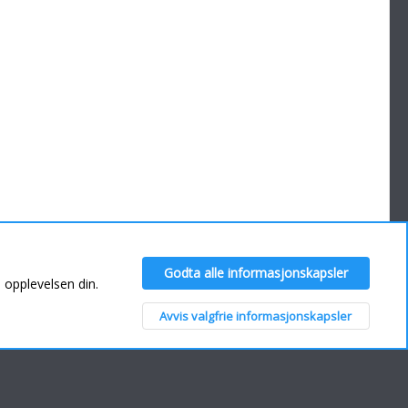
Kontakt oss
Hjelp
Hjem
Godta alle informasjonskapsler
R
e opplevelsen din.
S
S
Avvis valgfrie informasjonskapsler
Topp
Bunn