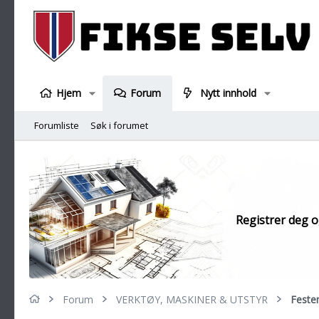
Hjem
Forum
Nytt innhold
Forumliste
Søk i forumet
Registrer deg og
Forum
VERKTØY, MASKINER & UTSTYR
Festem