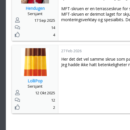
e
Hendugen
MFT-skruen er en terrasseskrue for s
r
Sersjant
MFT-skruen er derimot laget for skju
:
monteringsverktøy og spesialbits. Den
17 Sep 2025
14
4
27 Feb 2026
Her det det vel samme skrue som pakk
Jeg hadde ikke hatt betenkeligheter 
LolliPop
Sersjant
12 Okt 2025
12
2