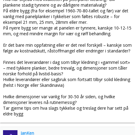
plankene stadig tynnere og av dårligere materialvalg?
På eldre bygg (fra for eksempel 1960-70-80-tallet og før) var det
vanlig med panelplanker i tykkelser som føltes robuste – for
eksempel 21 mm, 25 mm, 28mm eller mer.
På nyere bygg ser mange at panelen er tynnere, kanskje 10-12-15
mm, og med mindre margin for vær og røff behandling.
Er det bare min oppfatning eller er det reel forskjell – kanskje som
følge av kostnadskutt, råstoffmangel eller endringer i standarder?
Finnes det leverandører i dag som tilbyr kledning i «gammel sort»
– med tykkere planker, bedre trevalg, og dimensjoner som tåler
norske forhold på livstid-basis?
Hvilke leverandører eller sagbruk som fortsatt tilbyr solid kledning
(helst i Norge eller Skandinavia)
Hvilke dimensjoner var vanlig for 30-50 år siden, og hvilke
dimensjoner leveres nå rutinemessig?
Tar gjerne tips om hva slags tykkelse og treslag dere har sett på
eldre bygg
JanKen