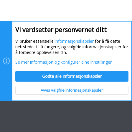
Vi verdsetter personvernet ditt
Vi bruker essensielle
informasjonskapsler
for å få dette
nettstedet til å fungere, og valgfrie informasjonskapsler for
å forbedre opplevelsen din.
Se mer informasjon og konfigurer dine innstillinger
Informasjonskapsler
Kontakt oss
Hjelp
Hjem
Godta alle informasjonskapsler
R
S
S
Avvis valgfrie informasjonskapsler
Topp
Bunn