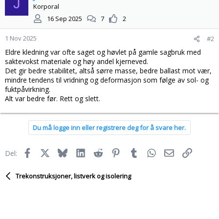
J
Korporal
16 Sep 2025
7
2
1 Nov 2025
#2
Eldre kledning var ofte saget og høvlet på gamle sagbruk med
saktevokst materiale og høy andel kjerneved.
Det gir bedre stabilitet, altså sørre masse, bedre ballast mot vær,
mindre tendens til vridning og deformasjon som følge av sol- og
fuktpåvirkning.
Alt var bedre før. Rett og slett.
Du må logge inn eller registrere deg for å svare her.
Facebook
X
Bluesky
LinkedIn
Reddit
Pinterest
Tumblr
WhatsApp
E-post
Link
Del:
Trekonstruksjoner, listverk og isolering