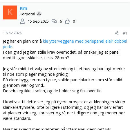
å
a
d
Kim
r
K
s
t
Korporal
t
d
15 Sep 2025
6
0
a
a
r
t
1 Nov 2025
#1
t
o
e
Jeg har en plan om å
kle ytterveggene med perlepanel elelr dobbel
r
perle
.
I den grad jeg kan stille krav overhodet, så ønsker jeg et panel
med litt god tykkelse, f.eks. 28mm?
Jeg står midt i et valg av ytterkledning til et hus og har lagt merke
til noe som plager meg noe grådig.
På eldre bygg ser man tykke, solide panelplanker som står solid
gjennom vær og vind..
De vrir seg ikke i solen, og de holder seg fint over tid.
I kontrast til dette ser jeg på nyere prosjekter at kledningen virker
slankere/tynnere, ofte billigere i utforming, og jeg har selv erfart
at planker vrir seg, sprekker og råtner tidligere enn jeg mener bør
være standard.
Hva har skjedd med kvaliteten på ytterpanel-kledning? Blir