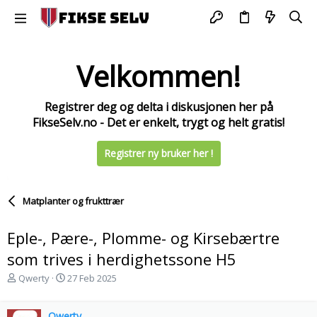
Velkommen!
Registrer deg og delta i diskusjonen her på
FikseSelv.no - Det er enkelt, trygt og helt gratis!
Registrer ny bruker her !
Matplanter og frukttrær
Eple-, Pære-, Plomme- og Kirsebærtre
som trives i herdighetssone H5
T
S
Qwerty
27 Feb 2025
r
t
å
a
d
Qwerty
r