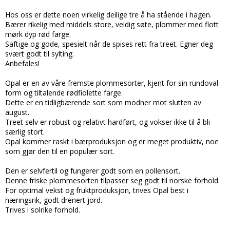
Hos oss er dette noen virkelig deilige tre å ha stående i hagen.
Bærer rikelig med middels store, veldig søte, plommer med flott
mørk dyp rød farge.
Saftige og gode, spesielt når de spises rett fra treet. Egner deg
svært godt til sylting.
Anbefales!
Opal er en av våre fremste plommesorter, kjent for sin rundoval
form og tiltalende rødfiolette farge.
Dette er en tidligbærende sort som modner mot slutten av
august.
Treet selv er robust og relativt hardført, og vokser ikke til å bli
særlig stort.
Opal kommer raskt i bærproduksjon og er meget produktiv, noe
som gjør den til en populær sort.
Den er selvfertil og fungerer godt som en pollensort.
Denne friske plommesorten tilpasser seg godt til norske forhold.
For optimal vekst og fruktproduksjon, trives Opal best i
næringsrik, godt drenert jord.
Trives i solrike forhold.