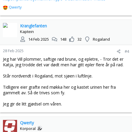
Qwerty
R
e
a
k
Kranglefanten
s
Kaptein
j
14 Feb 2025
148
32
Rogaland
o
n
28 Feb 2025
#4
e
r
Jeg har Vill plommer, saftige rød brune, og epletre, - Tror det er
:
Katja, jeg trodde det var dødt men har gitt epler flere år på rad.
Står nordvendt i Rogaland, mot sjøen i luftlinje.
Tidligere eier grafte ned møkka her og kastet urinen her fra
gammelt av. Så de trives som fy.
Jeg gir de litt gjødsel om våren.
Qwerty
Korporal