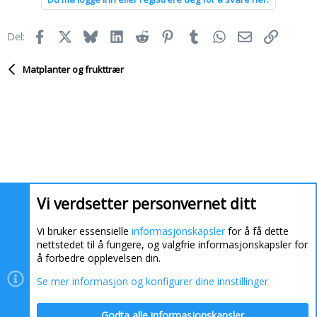
Facebook
X
Bluesky
LinkedIn
Reddit
Pinterest
Tumblr
WhatsApp
E-post
Link
Del:
Matplanter og frukttrær
Vi verdsetter personvernet ditt
Vi bruker essensielle
informasjonskapsler
for å få dette
nettstedet til å fungere, og valgfrie informasjonskapsler for
å forbedre opplevelsen din.
Se mer informasjon og konfigurer dine innstillinger
Informasjonskapsler
Kontakt oss
Hjelp
Hjem
Godta alle informasjonskapsler
R