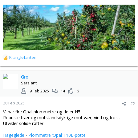
Kranglefanten
R
e
a
k
Gro
s
Sersjant
j
9 Feb 2025
14
6
o
n
28 Feb 2025
#2
e
r
Vi har fire Opal plommetre og de er H5.
:
Robuste trær og motstandsdyktige mot vær, vind og frost.
Utvikler solide røtter.
Hageglede
-
Plommetre ‘Opal’ i 10L-potte