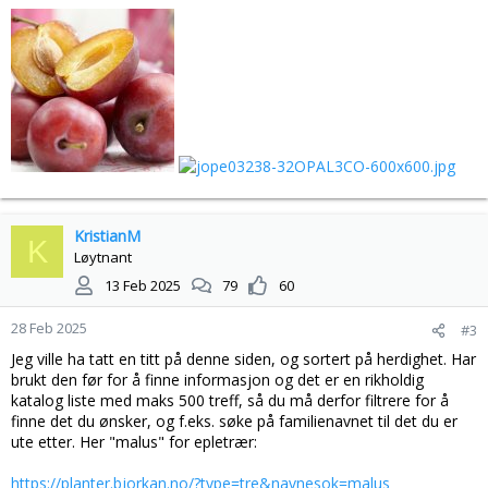
KristianM
K
Løytnant
13 Feb 2025
79
60
28 Feb 2025
#3
Jeg ville ha tatt en titt på denne siden, og sortert på herdighet. Har
brukt den før for å finne informasjon og det er en rikholdig
katalog liste med maks 500 treff, så du må derfor filtrere for å
finne det du ønsker, og f.eks. søke på familienavnet til det du er
ute etter. Her "malus" for epletrær:
https://planter.bjorkan.no/?type=tre&navnesok=malus