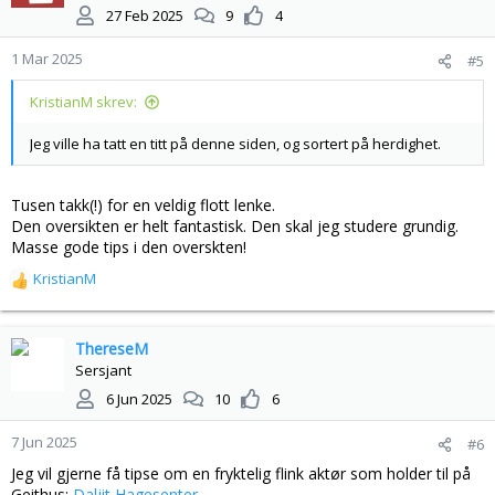
27 Feb 2025
9
4
1 Mar 2025
#5
KristianM skrev:
Jeg ville ha tatt en titt på denne siden, og sortert på herdighet.
Tusen takk(!) for en veldig flott lenke.
Den oversikten er helt fantastisk. Den skal jeg studere grundig.
Masse gode tips i den overskten!
KristianM
R
e
a
k
ThereseM
s
Sersjant
j
6 Jun 2025
10
6
o
n
7 Jun 2025
#6
e
r
Jeg vil gjerne få tipse om en fryktelig flink aktør som holder til på
:
Geithus:
Daljit Hagesenter
.