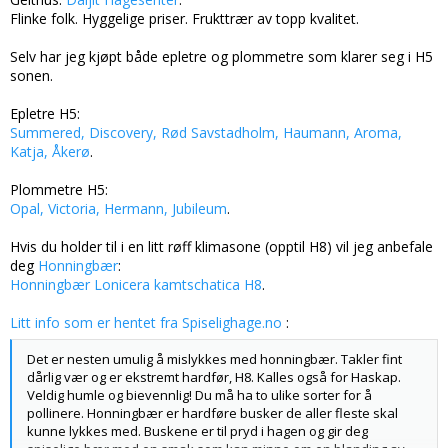
Flinke folk. Hyggelige priser. Frukttrær av topp kvalitet.
Selv har jeg kjøpt både epletre og plommetre som klarer seg i H5
sonen.
Epletre H5:
Summered, Discovery, Rød Savstadholm, Haumann, Aroma,
Katja, Åkerø
.
Plommetre H5:
Opal, Victoria, Hermann, Jubileum
.
Hvis du holder til i en litt røff klimasone (opptil H8) vil jeg anbefale
deg
Honningbær
:
Honningbær Lonicera kamtschatica H8
.
Litt info som er hentet fra Spiselighage.no
:
Det er nesten umulig å mislykkes med honningbær. Takler fint
dårlig vær og er ekstremt hardfør, H8. Kalles også for Haskap.
Veldig humle og bievennlig! Du må ha to ulike sorter for å
pollinere. Honningbær er hardføre busker de aller fleste skal
kunne lykkes med. Buskene er til pryd i hagen og gir deg