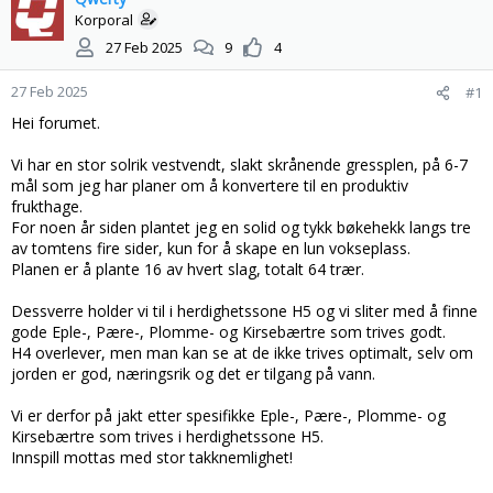
s
t
Korporal
t
d
27 Feb 2025
9
4
a
a
r
t
27 Feb 2025
#1
t
o
e
Hei forumet.
r
Vi har en stor solrik vestvendt, slakt skrånende gressplen, på 6-7
mål som jeg har planer om å konvertere til en produktiv
frukthage.
For noen år siden plantet jeg en solid og tykk bøkehekk langs tre
av tomtens fire sider, kun for å skape en lun vokseplass.
Planen er å plante 16 av hvert slag, totalt 64 trær.
Dessverre holder vi til i herdighetssone H5 og vi sliter med å finne
gode Eple-, Pære-, Plomme- og Kirsebærtre som trives godt.
H4 overlever, men man kan se at de ikke trives optimalt, selv om
jorden er god, næringsrik og det er tilgang på vann.
Vi er derfor på jakt etter spesifikke Eple-, Pære-, Plomme- og
Kirsebærtre som trives i herdighetssone H5.
Innspill mottas med stor takknemlighet!