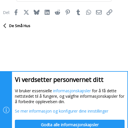
s
j
Facebook
X
Bluesky
LinkedIn
Reddit
Pinterest
Tumblr
WhatsApp
E-post
Link
Del:
o
n
e
De Små Hus
r
:
Vi verdsetter personvernet ditt
Vi bruker essensielle
informasjonskapsler
for å få dette
nettstedet til å fungere, og valgfrie informasjonskapsler for
å forbedre opplevelsen din.
Se mer informasjon og konfigurer dine innstillinger
Informasjonskapsler
Kontakt oss
Hjelp
Hjem
Godta alle informasjonskapsler
R