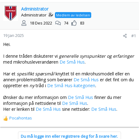
å
a
d
Administrator
r
s
t
Administrator
Medlem av ledelsen
t
d
18 Des 2022
74
83
a
a
r
t
19 Jan 2025
#1
t
o
e
Hei.
r
I denne tråden diskuterer vi
generelle synspunkter og erfaringer
med mikrohusleverandøren
De Små Hus
.
Har et
spesifikt spørsmål
knyttet til en mikrohusmodell eller en
annen problemstilling som berører
De Små Hus
er det fint om du
oppretter en
ny
tråd i
De Små Hus-kategorien
.
Ønsker du mer informasjon om
De Små Hus
finner du mer
informasjon på nettsidene til
De Små Hus
.
Her er lenken til
De Små Hus
sine nettsider:
De Små Hus
.
Pocahontas
R
e
a
Du må logge inn eller registrere deg for å svare her.
k