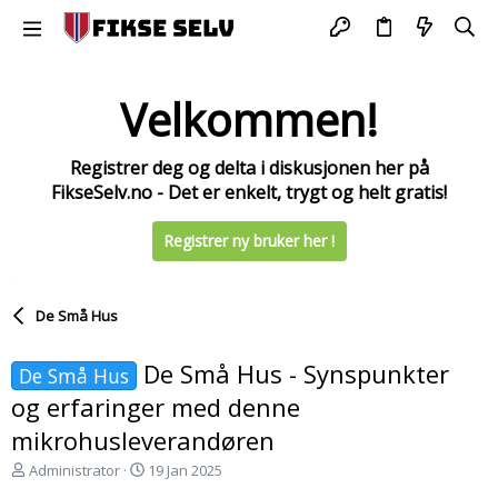
Velkommen!
Registrer deg og delta i diskusjonen her på
FikseSelv.no - Det er enkelt, trygt og helt gratis!
Registrer ny bruker her !
De Små Hus
De Små Hus - Synspunkter
De Små Hus
og erfaringer med denne
mikrohusleverandøren
T
S
Administrator
19 Jan 2025
r
t