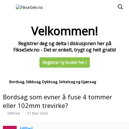
Velkommen!
Registrer deg og delta i diskusjonen her på
FikseSelv.no - Det er enkelt, trygt og helt gratis!
Registrer ny bruker her !
Bordsag, Stikksag, Dykksag, Sirkelsag og Gjærsag
Bordsag som evner å fuse 4 tommer
eller 102mm trevirke?
T
S
Milfred
31 Mar 2026
r
t
å
a
d
Milfred
r