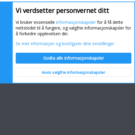
Vi verdsetter personvernet ditt
Vi bruker essensielle
informasjonskapsler
for å få dette
nettstedet til å fungere, og valgfrie informasjonskapsler for
å forbedre opplevelsen din.
Se mer informasjon og konfigurer dine innstillinger
Informasjonskapsler
Kontakt oss
Hjelp
Hjem
Godta alle informasjonskapsler
R
S
S
Avvis valgfrie informasjonskapsler
Topp
Bunn