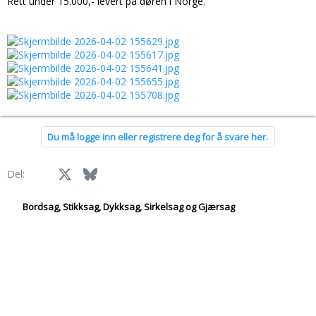
Rett under 15.000,- levert på døren i Norge.
Du må logge inn eller registrere deg for å svare her.
Facebook
X
Bluesky
LinkedIn
Reddit
Pinterest
Tumblr
WhatsApp
E-post
Link
Del:
Bordsag, Stikksag, Dykksag, Sirkelsag og Gjærsag