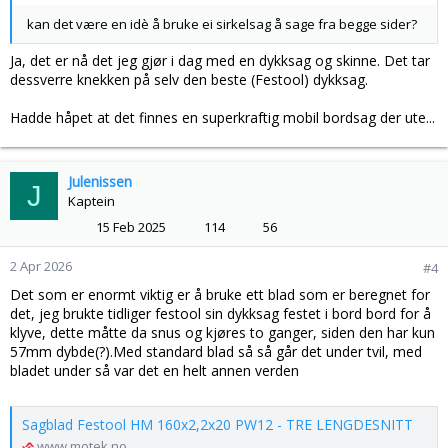
kan det være en idè å bruke ei sirkelsag å sage fra begge sider?
Ja, det er nå det jeg gjør i dag med en dykksag og skinne. Det tar
dessverre knekken på selv den beste (Festool) dykksag.
Hadde håpet at det finnes en superkraftig mobil bordsag der ute...
Julenissen
J
Kaptein
15 Feb 2025
114
56
2 Apr 2026
#4
Det som er enormt viktig er å bruke ett blad som er beregnet for
det, jeg brukte tidliger festool sin dykksag festet i bord bord for å
klyve, dette måtte da snus og kjøres to ganger, siden den har kun
57mm dybde(?).Med standard blad så så går det under tvil, med
bladet under så var det en helt annen verden
Sagblad Festool HM 160x2,2x20 PW12 - TRE LENGDESNITT
www.motek.no