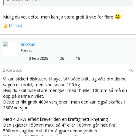
Mulig du vet dette, men kan jo være greit å vite for flere
Milfred
R
e
a
k
Snikkar
s
Fenrik
j
2 Feb 2025
26
16
o
n
2 Apr 2026
#5
e
r
Vi kan sikkert diskutere til øyet blir både blått og vått om denne
:
sagen er mobil, med sine snaue 100 kg.
Hvis du skal fuse store mengder med 4" eller 100mm så må du
opp på denne nivået.
Dette er riktignok 400v versjonen, men den kan også skaffes i
230V versjon.
Med 4,2 kW effekt krever den en kraftig nettilknytning.
Den skjærer 150mm max, så 4" eller 100mm går helt fint.
500mm sagblad må til for å gjøre denne jobben.