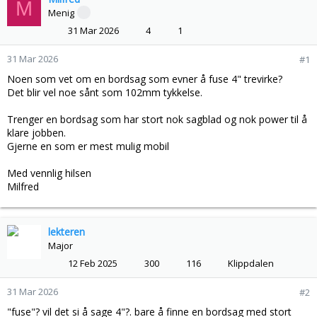
M
s
t
Menig
t
d
31 Mar 2026
4
1
a
a
r
t
31 Mar 2026
#1
t
o
e
Noen som vet om en bordsag som evner å fuse 4" trevirke?
r
Det blir vel noe sånt som 102mm tykkelse.
Trenger en bordsag som har stort nok sagblad og nok power til å
klare jobben.
Gjerne en som er mest mulig mobil
Med vennlig hilsen
Milfred
lekteren
Major
12 Feb 2025
300
116
Klippdalen
31 Mar 2026
#2
"fuse"? vil det si å sage 4"?. bare å finne en bordsag med stort