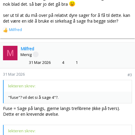
nok blad det. så bør jo det gå bra
ser ut til at du må over på relativt dyre sager for å få til dette. kan
det være en idè å bruke ei sirkelsag å sage fra begge sider?
Milfred
R
e
a
k
Milfred
M
s
Menig
j
31 Mar 2026
4
1
o
n
31 Mar 2026
#3
e
r
lekteren skrev:
:
"fuse"? vil det si å sage 4"?.
Fuse = Sage på langs, gjerne langs trefibrene (ikke på tvers).
Dette er en krevende øvelse.
lekteren skrev: