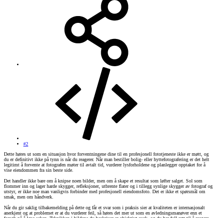
#2
Dette høres ut som en situasjon hvor forventningene dine til en profesjonell fototjeneste ikke er møtt, og
du er definitivt ikke på tynn is når du reagerer. Når man bestiller bolig- eller hyttefotografering er det helt
legitimt å forvente at fotografen møter til avtalt tid, vurderer lysforholdene og planlegger opptaket for å
vise eiendommen fra sin beste side.
Det handler ikke bare om å knipse noen bilder, men om å skape et resultat som løfter salget. Sol som
flommer inn og lager harde skygger, refleksjoner, utbrente flater og i tillegg synlige skygger av fotograf og
utstyr, er ikke noe man vanligvis forbinder med profesjonell eiendomsfoto. Det er ikke et spørsmål om
smak, men om håndverk.
Når du gir saklig tilbakemelding på dette og får et svar som i praksis sier at kvaliteten er internasjonalt
anerkjent og at problemet er at du vurderer feil, så høres det mer ut som en avledningsmanøver enn et