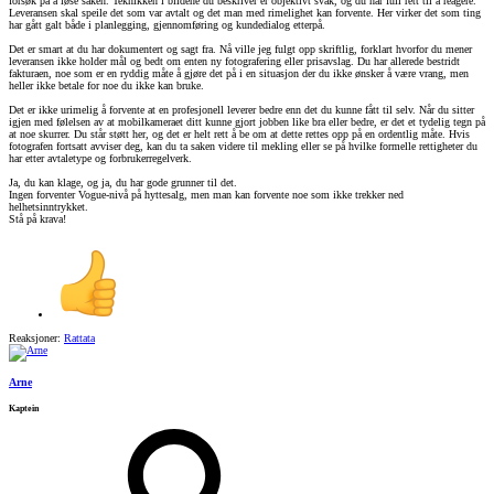
forsøk på å løse saken. Teknikken i bildene du beskriver er objektivt svak, og du har full rett til å reagere.
Leveransen skal speile det som var avtalt og det man med rimelighet kan forvente. Her virker det som ting
har gått galt både i planlegging, gjennomføring og kundedialog etterpå.
Det er smart at du har dokumentert og sagt fra. Nå ville jeg fulgt opp skriftlig, forklart hvorfor du mener
leveransen ikke holder mål og bedt om enten ny fotografering eller prisavslag. Du har allerede bestridt
fakturaen, noe som er en ryddig måte å gjøre det på i en situasjon der du ikke ønsker å være vrang, men
heller ikke betale for noe du ikke kan bruke.
Det er ikke urimelig å forvente at en profesjonell leverer bedre enn det du kunne fått til selv. Når du sitter
igjen med følelsen av at mobilkameraet ditt kunne gjort jobben like bra eller bedre, er det et tydelig tegn på
at noe skurrer. Du står støtt her, og det er helt rett å be om at dette rettes opp på en ordentlig måte. Hvis
fotografen fortsatt avviser deg, kan du ta saken videre til mekling eller se på hvilke formelle rettigheter du
har etter avtaletype og forbrukerregelverk.
Ja, du kan klage, og ja, du har gode grunner til det.
Ingen forventer Vogue-nivå på hyttesalg, men man kan forvente noe som ikke trekker ned
helhetsinntrykket.
Stå på krava!
Reaksjoner:
Rattata
Arne
Kaptein