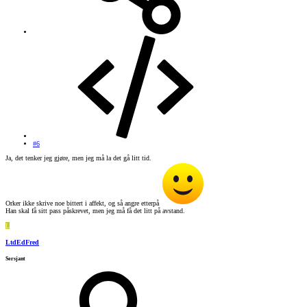
#6
Ja, det tenker jeg gjøre, men jeg må la det gå litt tid.
Orker ikke skrive noe bittert i affekt, og så angre etterpå
Han skal få sitt pass påskrevet, men jeg må få det litt på avstand.
L
LtdEdFred
Sersjant