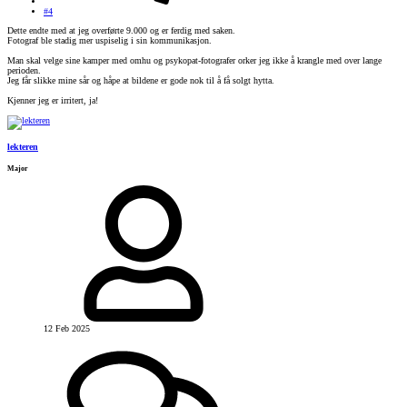
#4
Dette endte med at jeg overførte 9.000 og er ferdig med saken.
Fotograf ble stadig mer uspiselig i sin kommunikasjon.
Man skal velge sine kamper med omhu og psykopat-fotografer orker jeg ikke å krangle med over lange
perioden.
Jeg får slikke mine sår og håpe at bildene er gode nok til å få solgt hytta.
Kjenner jeg er irritert, ja!
lekteren
Major
12 Feb 2025