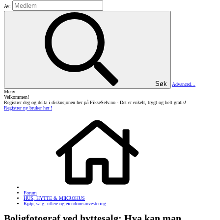
Av:
Søk
Advanced...
Meny
Velkommen!
Registrer deg og delta i diskusjonen her på FikseSelv.no - Det er enkelt, trygt og helt gratis!
Registrer ny bruker her !
Forum
HUS, HYTTE & MIKROHUS
Kjøp, salg, utleie og eiendomsinvestering
Boligfotograf ved hyttesalg: Hva kan man