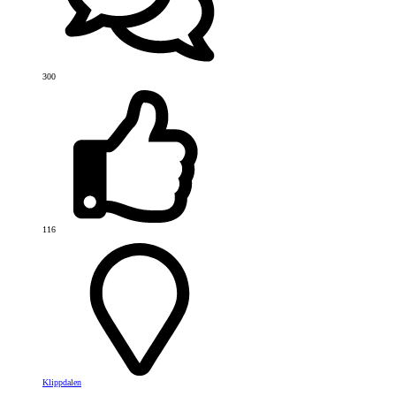
300
116
Klippdalen