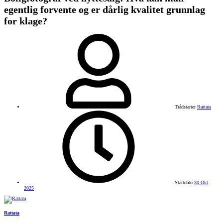
egentlig forvente og er dårlig kvalitet grunnlag
for klage?
Trådstarter
Rattata
Startdato
30 Okt
2025
Rattata