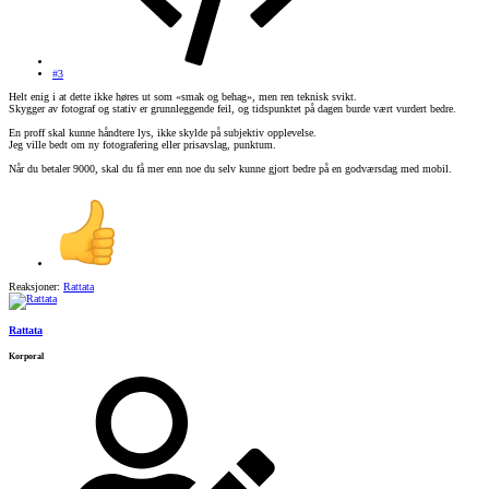
#3
Helt enig i at dette ikke høres ut som «smak og behag», men ren teknisk svikt.
Skygger av fotograf og stativ er grunnleggende feil, og tidspunktet på dagen burde vært vurdert bedre.
En proff skal kunne håndtere lys, ikke skylde på subjektiv opplevelse.
Jeg ville bedt om ny fotografering eller prisavslag, punktum.
Når du betaler 9000, skal du få mer enn noe du selv kunne gjort bedre på en godværsdag med mobil.
Reaksjoner:
Rattata
Rattata
Korporal