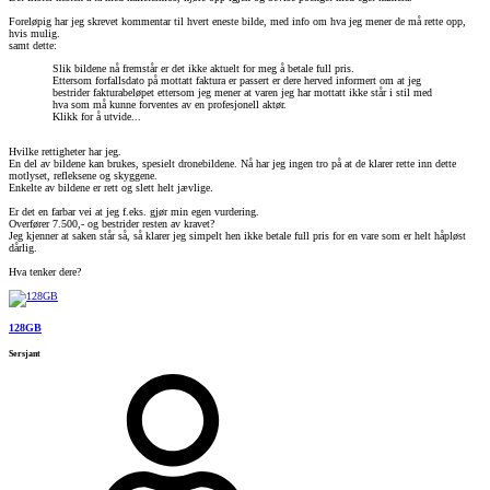
Foreløpig har jeg skrevet kommentar til hvert eneste bilde, med info om hva jeg mener de må rette opp,
hvis mulig.
samt dette:
Slik bildene nå fremstår er det ikke aktuelt for meg å betale full pris.
Ettersom forfallsdato på mottatt faktura er passert er dere herved informert om at jeg
bestrider fakturabeløpet ettersom jeg mener at varen jeg har mottatt ikke står i stil med
hva som må kunne forventes av en profesjonell aktør.
Klikk for å utvide...
Hvilke rettigheter har jeg.
En del av bildene kan brukes, spesielt dronebildene. Nå har jeg ingen tro på at de klarer rette inn dette
motlyset, refleksene og skyggene.
Enkelte av bildene er rett og slett helt jævlige.
Er det en farbar vei at jeg f.eks. gjør min egen vurdering.
Overfører 7.500,- og bestrider resten av kravet?
Jeg kjenner at saken står så, så klarer jeg simpelt hen ikke betale full pris for en vare som er helt håpløst
dårlig.
Hva tenker dere?
128GB
Sersjant