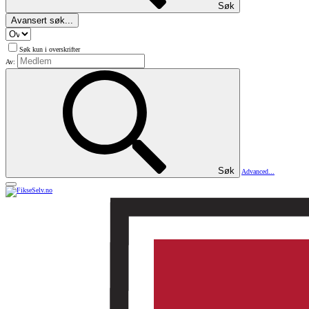
Søk
Avansert søk...
Søk kun i overskrifter
Av:
Søk
Advanced...