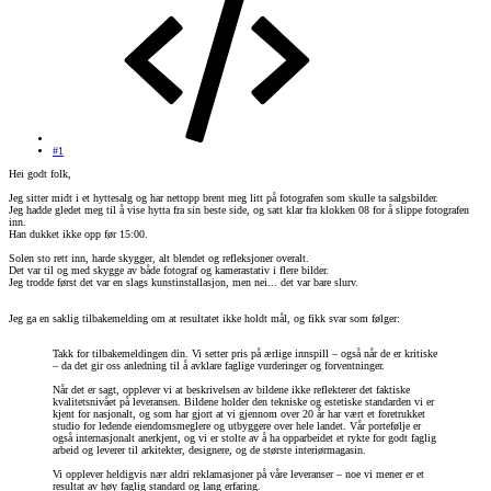
#1
Hei godt folk,
Jeg sitter midt i et hyttesalg og har nettopp brent meg litt på fotografen som skulle ta salgsbilder.
Jeg hadde gledet meg til å vise hytta fra sin beste side, og satt klar fra klokken 08 for å slippe fotografen
inn.
Han dukket ikke opp før 15:00.
Solen sto rett inn, harde skygger, alt blendet og refleksjoner overalt.
Det var til og med skygge av både fotograf og kamerastativ i flere bilder.
Jeg trodde først det var en slags kunstinstallasjon, men nei... det var bare slurv.
Jeg ga en saklig tilbakemelding om at resultatet ikke holdt mål, og fikk svar som følger:
Takk for tilbakemeldingen din. Vi setter pris på ærlige innspill – også når de er kritiske
– da det gir oss anledning til å avklare faglige vurderinger og forventninger.
Når det er sagt, opplever vi at beskrivelsen av bildene ikke reflekterer det faktiske
kvalitetsnivået på leveransen. Bildene holder den tekniske og estetiske standarden vi er
kjent for nasjonalt, og som har gjort at vi gjennom over 20 år har vært et foretrukket
studio for ledende eiendomsmeglere og utbyggere over hele landet. Vår portefølje er
også internasjonalt anerkjent, og vi er stolte av å ha opparbeidet et rykte for godt faglig
arbeid og leverer til arkitekter, designere, og de største interiørmagasin.
Vi opplever heldigvis nær aldri reklamasjoner på våre leveranser – noe vi mener er et
resultat av høy faglig standard og lang erfaring.