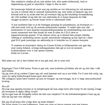
Den subjektive smaken på om man ønsker lyse, eller mørke bildeutrykk, bruk av
fargemetning og grad av nøytralitet i farger er ikke en fasit.
De lysmessige forhold på været som jeg utrykkte en viss bekymring for ved anskomst
og som er normalt ikke er optimalt kommenterte jeg, men mente at balansert opp mot
kostnad med en ny avtale med foto på overskyet dag og den betydelige kosnadsøkning
det ville medføre så jeg ikke det som nødvendig da vi kunne eksponere for både
skygger og høylys og fortsatt kunne levere et sammensatt bilde.
Vi kan imidlertid ikke se at det foreligger grunnlag for prisreduksjon, da leveransen er i
tråd med avtalt nivå og vår normale profesjonelle standard. Vi sender ikke som våre
konkurrenter til store asiatiske masseproduksjonsdesker for etterbehandling med noen få
timers turnaround etter flere forsøk for noen år siden for å få til dette av
kapasitetsmessige grunner. Vi har inhouse retusj og er dermed ikke prisgitt tilfeldig
tildeling av mennesklig ressurs og halv automatisert redigering og kan også da i større
grad få til gode justeringer om nødvendig da vi forholder oss til samme resusjerer.
Vi imøteser en konstruktiv dialog for å kunne få frem et bildemateriale som gjør deg
mest mulig forhøyd, så lenge endringsønskene ikke går ut over de normerte
kvalitetsrammer som vi kan operere innenfor.
Klikk for å utvide...
Med andre ord, det er ikke bildene det er noe galt med, det er synet mitt.
Regningen? Over 9.000 kroner. Prisen er grei nok, men kvaliteten på bildene står rett og slett ikke i tråd
med bildene.
Og jeg sitter nå og vurderer å kjøre opp selv med kameraet mitt og ta nye bilder. For å være helt ærlig: jeg
synes en vanlig hobbyfotograf kunne gjort dette bedre.
Når soldagslys spiser halve rommet og man ser fotograf- og stativskygge, da er vi langt unna profesjonell
levering.
Hva nå?
Hva kan man egentlig forvente av en boligfotograf når man selger hytte eller bolig? Er det rimelig å klage
når leveransen er såpass dårlig visuelt?
Og hva gjør man når fotografen avfeier det hele som subjektivt? Er det forbrukerrettigheter å lene seg på,
eller har jeg bare vært uheldig?
Bør jeg stå på krava eller svelge dette og bruke bildene?
Det frister nesten å ta med kaffetermos, kjøre opp igjen og bevise poenget med eget kamera.