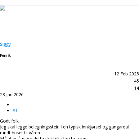
r
t
å
a
d
r
s
t
t
d
a
a
r
t
t
o
Siggy
e
r
Fenrik
12 Feb 2025
45
14
23 Jan 2026
#1
Godt folk,
Jeg skal legge belegningsstein i en typisk innkjørsel og gangareal
rundt huset til våren.
Målet er å gjøre dette skikkelig første gang.