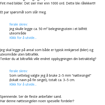
Fint med bilder. Det sier mer enn 1000 ord. Dette ble rålekkert!!
Et par spørsmål som slår meg.
ferale skrev:
Jeg skulle legge ca. 50 m² belegningsstein i et bilfritt
uteområde
Klikk for å utvide...
Jeg skal legge på areal som både er typisk innkjørsel (biler) og
uteområde uten biltrafikk.
Tenker du at biltrafikk ville endret oppbygningen din betraktelig?
ferale skrev:
Som settelag valgte jeg å bruke 2–5 mm “nøttesingel”
(lokalt navn på fin singel), totalt ca. 3–5 cm.
Klikk for å utvide...
Spennende. Ser de fleste anbefaler sand.
Har denne nøttesingelen noen spesielle fordeler?