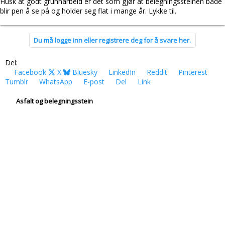
Husk at godt grunnarbeid er det som gjør at belegningssteinen både
blir pen å se på og holder seg flat i mange år. Lykke til.
Du må logge inn eller registrere deg for å svare her.
Del:
Facebook
X
Bluesky
LinkedIn
Reddit
Pinterest
Tumblr
WhatsApp
E-post
Del
Link
Asfalt og belegningsstein