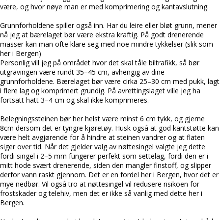
være, og hvor nøye man er med komprimering og kantavslutning.
Grunnforholdene spiller også inn. Har du leire eller bløt grunn, mener
nå jeg at bærelaget bør være ekstra kraftig. På godt drenerende
masser kan man ofte klare seg med noe mindre tykkelser (slik som
her i Bergen)
Personlig vill jeg på området hvor det skal tåle biltrafikk, så bør
utgravingen være rundt 35–45 cm, avhengig av dine
grunnforholdene. Bærelaget bør være cirka 25–30 cm med pukk, lagt
i flere lag og komprimert grundig. På avrettingslaget ville jeg ha
fortsatt hatt 3–4 cm og skal ikke komprimeres.
Belegningssteinen bør her helst være minst 6 cm tykk, og gjerne
8cm dersom det er tyngre kjøretøy. Husk også at god kantstøtte kan
være helt avgjørende for å hindre at steinen vandrer og at flaten
siger over tid. Når det gjelder valg av nøttesingel valgte jeg dette
fordi singel i 2–5 mm fungerer perfekt som settelag, fordi den er i
mitt hode svært drenerende, siden den mangler finstoff, og slipper
derfor vann raskt gjennom. Det er en fordel her i Bergen, hvor det er
mye nedbør. Vil også tro at nøttesingel vil redusere risikoen for
frostskader og telehiv, men det er ikke så vanlig med dette her i
Bergen.