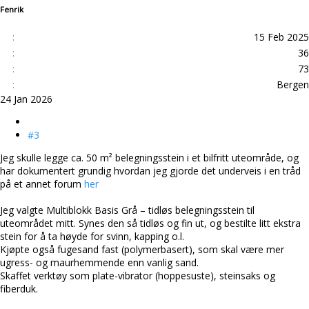
Fenrik
15 Feb 2025
36
73
Bergen
24 Jan 2026
#3
Jeg skulle legge ca. 50 m² belegningsstein i et bilfritt uteområde, og
har dokumentert grundig hvordan jeg gjorde det underveis i en tråd
på et annet forum
her
Jeg valgte Multiblokk Basis Grå – tidløs belegningsstein til
uteområdet mitt. Synes den så tidløs og fin ut, og bestilte litt ekstra
stein for å ta høyde for svinn, kapping o.l.
Kjøpte også fugesand fast (polymerbasert), som skal være mer
ugress- og maurhemmende enn vanlig sand.
Skaffet verktøy som plate-vibrator (hoppesuste), steinsaks og
fiberduk.