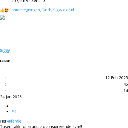
257,6 KB · Sett: 13
Fantomtegningen
,
Flinch
,
Siggy
og 2 til
R
e
a
k
s
j
o
n
Siggy
e
r
Fenrik
:
12 Feb 2025
45
14
24 Jan 2026
#4
Hei
@ferale
,
Tusen takk for grundig og inspirerende svar!!