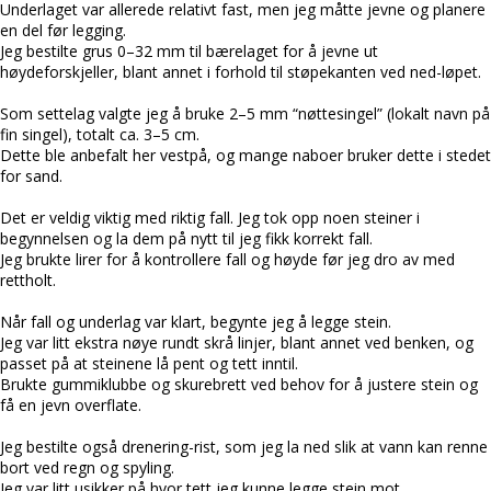
Underlaget var allerede relativt fast, men jeg måtte jevne og planere
en del før legging.
Jeg bestilte grus 0–32 mm til bærelaget for å jevne ut
høydeforskjeller, blant annet i forhold til støpekanten ved ned-løpet.
Som settelag valgte jeg å bruke 2–5 mm “nøttesingel” (lokalt navn på
fin singel), totalt ca. 3–5 cm.
Dette ble anbefalt her vestpå, og mange naboer bruker dette i stedet
for sand.
Det er veldig viktig med riktig fall. Jeg tok opp noen steiner i
begynnelsen og la dem på nytt til jeg fikk korrekt fall.
Jeg brukte lirer for å kontrollere fall og høyde før jeg dro av med
rettholt.
Når fall og underlag var klart, begynte jeg å legge stein.
Jeg var litt ekstra nøye rundt skrå linjer, blant annet ved benken, og
passet på at steinene lå pent og tett inntil.
Brukte gummiklubbe og skurebrett ved behov for å justere stein og
få en jevn overflate.
Jeg bestilte også drenering-rist, som jeg la ned slik at vann kan renne
bort ved regn og spyling.
Jeg var litt usikker på hvor tett jeg kunne legge stein mot