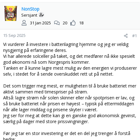
å
a
d
NonStop
r
s
t
Sersjant
t
d
31 Jan 2025
20
18
a
a
r
t
15 Sep 2025
#1
t
o
e
Vi vurderer å investere i batterilagring hjemme og jeg er veldig
r
nysgjerrig på erfaringene deres.
Vi har allerede solceller på taket, og det medfører nå ikke spesielt
god økonomi nå som Norgespris kommer.
Tanken er å kunne lagre mest mulig av den energien vi produserer
selv, i stedet for å sende overskuddet rett ut på nettet.
Det som trigger meg mest, er muligheten til å bruke batteriet mer
aktivt sammen med timespriser på strøm.
Altså: lagre strøm når solen skinner eller når spotprisen er lav, og
så bruke batteriet når prisen er høyest – typisk på ettermiddagen
når alle lager middag og prisene skyter i været.
Jeg ser for meg at dette kan gi en ganske god økonomisk gevinst,
særlig på dager med store prissvingninger.
Før jeg tar en stor investering er det en del jeg trenger å forstå
bedre: