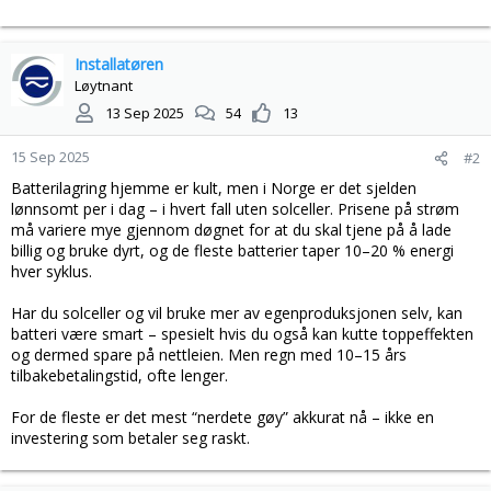
Installatøren
Løytnant
13 Sep 2025
54
13
15 Sep 2025
#2
Batterilagring hjemme er kult, men i Norge er det sjelden
lønnsomt per i dag – i hvert fall uten solceller. Prisene på strøm
må variere mye gjennom døgnet for at du skal tjene på å lade
billig og bruke dyrt, og de fleste batterier taper 10–20 % energi
hver syklus.
Har du solceller og vil bruke mer av egenproduksjonen selv, kan
batteri være smart – spesielt hvis du også kan kutte toppeffekten
og dermed spare på nettleien. Men regn med 10–15 års
tilbakebetalingstid, ofte lenger.
For de fleste er det mest “nerdete gøy” akkurat nå – ikke en
investering som betaler seg raskt.