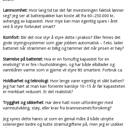
Lønnsomhet:
Hvor lang tid tar det før investeringen faktisk lønner
seg? Jeg ser at batteripakker kan koste alt fra 60–250.000 kr,
avhengig av kapasitet. Hvor mye kan man egentlig spare i året
ved å styre forbruket smart?
Komfort:
Blir det noe styr å styre dette i praksis? Eller finnes det
gode styringssystemer som gjør jobben automatisk – f.eks. lader
batteriet når strømmen er billig og tømmer det når prisen er høy?
Størrelse på batteriet:
Hva er en fornuftig kapasitet for en
enebolig? Vi er fire i husholdningen, og har både elbillader og
vannbåren varme som vi gjerne vil styre litt smartere. Forbruk ca.
Holdbarhet og teknologi:
Hvor lenge varer egentlig et slikt batteri?
Jeg har hørt at man kan forvente kanskje 10–15 år før kapasiteten
er merkbart redusert. Er det realistisk?
Trygghet og sikkerhet:
Har dere hatt noen utfordringer med
varmeutvikling, støy, eller krav fra brannvesenet/forsikring?
Jeg synes dette høres ut som en genial måte å både utnytte
solenergien bedre og kutte strømutgiftene på, men jeg er usikker