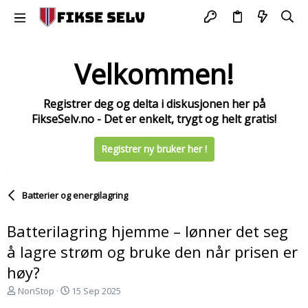
Velkommen!
Registrer deg og delta i diskusjonen her på
FikseSelv.no - Det er enkelt, trygt og helt gratis!
Registrer ny bruker her !
Batterier og energilagring
Batterilagring hjemme – lønner det seg
å lagre strøm og bruke den når prisen er
høy?
T
S
NonStop
15 Sep 2025
r
t