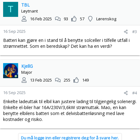
TBL
T
Løytnant
16 Feb 2025
93
57
Lørenskog
16 Sep 2025
#3
Batteri kan gjøre en i stand til å benytte solceller i tilfelle utfall i
strømnettet. Som en beredskap? Det kan ha en verdi?
KjellG
Major
13 Feb 2025
255
149
16 Sep 2025
#4
Enkelte ladeuttak til elbil kan justere lading til tilgjengelig solenergi.
Enkelte el-biler har 16A/230V/3,6kW strømuttak. Mao, en kan
benytte elbilens batteri som et delvisbatteriløsning med lave
kostnader og risiko.
Du må logge inn eller registrere deg for å svare her.