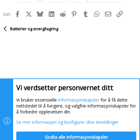
Facebook
X
Bluesky
LinkedIn
Reddit
Pinterest
Tumblr
WhatsApp
E-post
Link
Del:
Batterier og energilagring
Vi verdsetter personvernet ditt
Vi bruker essensielle
informasjonskapsler
for å få dette
nettstedet til å fungere, og valgfrie informasjonskapsler for
å forbedre opplevelsen din.
Se mer informasjon og konfigurer dine innstillinger
Informasjonskapsler
Kontakt oss
Hjelp
Hjem
Godta alle informasjonskapsler
R