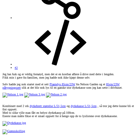
#2
Jeg har Auk og er veldig fornøyd, men det er en kostbar affære å drive med dette i lengden.
Fikk min i gave fra familien, men jeg hadde nok ikke kjøpt denne selv.
Selv hadde jeg nok startet med et sett
Plantelys 85cm/23W
fra Nelson Garden og et
85cm/23W
påbygningssett
slik at det blir nok lys til en ganske stor dyrkekasse som jeg kan sette i drivhuset.
Kombinert med 2 stk
dyrkebrett størrelse L/51,5cm
og
dyrkekasse L/51,5cm
, så tror jeg dette kunne bli et
fint oppsett.
Med to slike ville man fått en belyst dyrkekasse på 100cm.
Eneste man måtte fikse er et smart oppsett for å henge opp de to lyslistene over dyrkekassene.