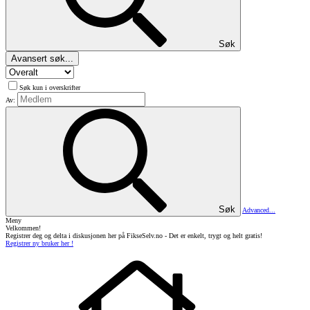
Søk
Avansert søk...
Søk kun i overskrifter
Av:
Søk
Advanced...
Meny
Velkommen!
Registrer deg og delta i diskusjonen her på FikseSelv.no - Det er enkelt, trygt og helt gratis!
Registrer ny bruker her !