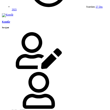
Startdato
27 Des
2025
Komfår
Sersjant