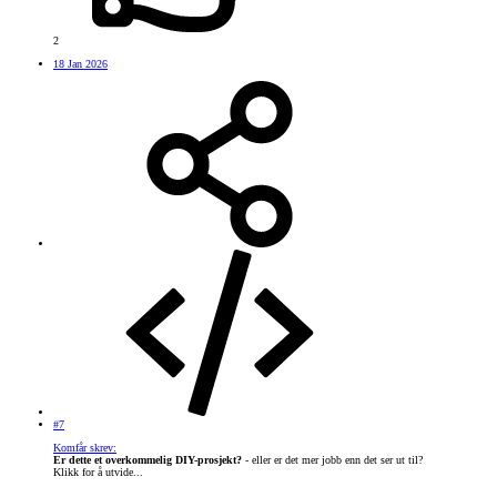
2
18 Jan 2026
#7
Komfår skrev:
Er dette et overkommelig DIY-prosjekt?
- eller er det mer jobb enn det ser ut til?
Klikk for å utvide...