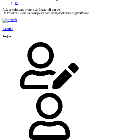
#8
Auk er voldsomt overpriset. Ingen tvil om det.
De forsøker liksom ta posisjonen som hobbydyrkerens Apple/iPhone.
Komfår
Sersjant