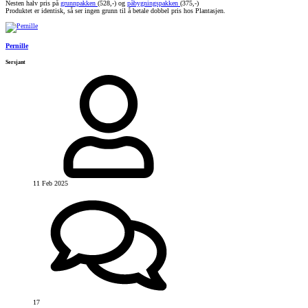
Nesten halv pris på
grunnpakken
(528,-) og
påbygningspakken
(375,-)
Produktet er identisk, så ser ingen grunn til å betale dobbel pris hos Plantasjen.
Pernille
Sersjant
11 Feb 2025
17