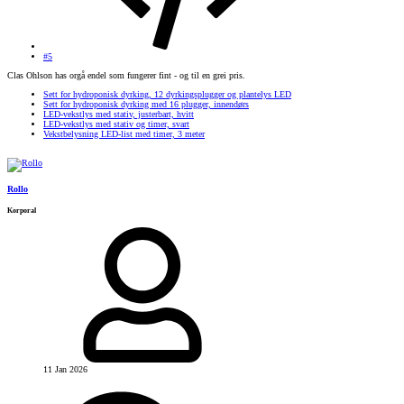
#5
Clas Ohlson has orgå endel som fungerer fint - og til en grei pris.
Sett for hydroponisk dyrking, 12 dyrkingsplugger og plantelys LED
Sett for hydroponisk dyrking med 16 plugger, innendørs
LED-vekstlys med stativ, justerbart, hvitt
LED-vekstlys med stativ og timer, svart
Vekstbelysning LED-list med timer, 3 meter
Rollo
Korporal
11 Jan 2026