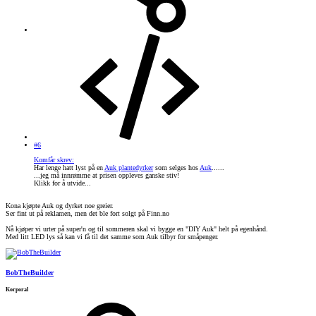
#6
Komfår skrev:
Har lenge hatt lyst på en
Auk plantedyrker
som selges hos
Auk
......
...jeg må innrømme at prisen oppleves ganske stiv!
Klikk for å utvide...
Kona kjøpte Auk og dyrket noe greier.
Ser fint ut på reklamen, men det ble fort solgt på Finn.no
Nå kjøper vi urter på super'n og til sommeren skal vi bygge en "DIY Auk" helt på egenhånd.
Med litt LED lys så kan vi få til det samme som Auk tilbyr for småpenger.
BobTheBuilder
Korporal