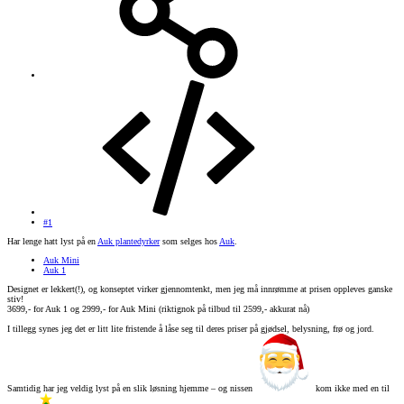
#1
Har lenge hatt lyst på en
Auk plantedyrker
som selges hos
Auk
.
Auk Mini
Auk 1
Designet er lekkert(!), og konseptet virker gjennomtenkt, men jeg må innrømme at prisen oppleves ganske
stiv!
3699,- for Auk 1 og 2999,- for Auk Mini (riktignok på tilbud til 2599,- akkurat nå)
I tillegg synes jeg det er litt lite fristende å låse seg til deres priser på gjødsel, belysning, frø og jord.
Samtidig har jeg veldig lyst på en slik løsning hjemme – og nissen
kom ikke med en til