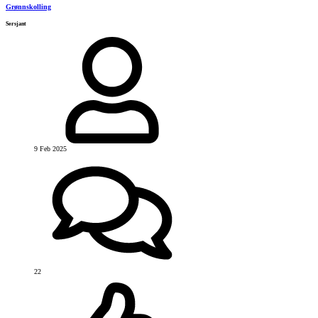
Grønnskolling
Sersjant
9 Feb 2025
22