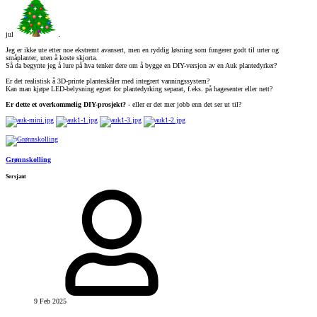
jul
.
Jeg er ikke ute etter noe ekstremt avansert, men en ryddig løsning som fungerer godt til urter og
småplanter, uten å koste skjorta.
Så da begynte jeg å lure på hva tenker dere om å bygge en DIY-versjon av en Auk plantedyrker?
Er det realistisk å 3D-printe planteskåler med integrert vanningssystem?
Kan man kjøpe LED-belysning egnet for plantedyrking separat, f.eks. på hagesenter eller nett?
Er dette et overkommelig DIY-prosjekt?
- eller er det mer jobb enn det ser ut til?
Grønnskolling
Sersjant
9 Feb 2025