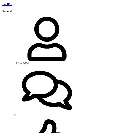
PaalPot
Korporal
16 Jan 2026
6