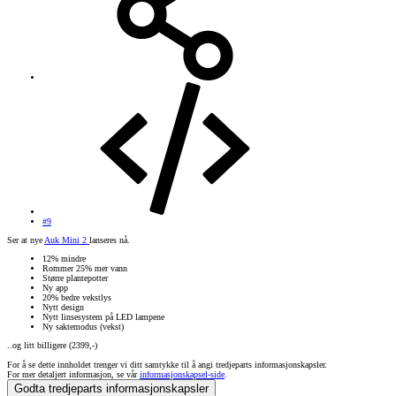
#9
Ser at nye
Auk Mini 2
lanseres nå.
12% mindre
Rommer 25% mer vann
Større plantepotter
Ny app
20% bedre vekstlys
Nytt design
Nytt linsesystem på LED lampene
Ny saktemodus (vekst)
..og litt billigere (2399,-)
For å se dette innholdet trenger vi ditt samtykke til å angi tredjeparts informasjonskapsler.
For mer detaljert informasjon, se vår
informasjonskapsel-side
.
Godta tredjeparts informasjonskapsler