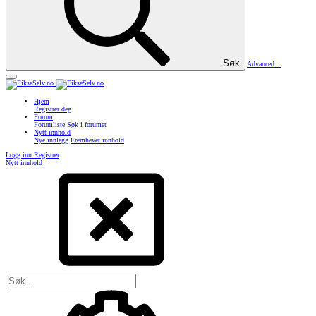
Søk
Advanced...
Hjem
Registrer deg
Forum
Forumliste
Søk i forumet
Nytt innhold
Nye innlegg
Fremhevet innhold
Logg inn
Registrer
Nytt innhold