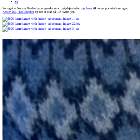
#3
Ser også at Nelson Garden har et ganske smart høydejusterbart
oppheng
til denne plantebelysningen.
Koster 268,- hos Staypro
og det er ikke så ille, synes jeg.