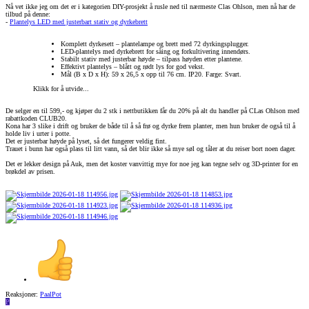
Nå vet ikke jeg om det er i kategorien DIY-prosjekt å rusle ned til nærmeste Clas Ohlson, men nå har de
tilbud på denne:
-
Plantelys LED med justerbart stativ og dyrkebrett
Komplett dyrkesett – plantelampe og brett med 72 dyrkingsplugger.
LED-plantelys med dyrkebrett for såing og forkultivering innendørs.
Stabilt stativ med justerbar høyde – tilpass høyden etter plantene.
Effektivt plantelys – blått og rødt lys for god vekst.
Mål (B x D x H): 59 x 26,5 x opp til 76 cm. IP20. Farge: Svart.
Klikk for å utvide...
De selger en til 599,- og kjøper du 2 stk i nettbutikken får du 20% på alt du handler på CLas Ohlson med
rabattkoden CLUB20.
Kona har 3 slike i drift og bruker de både til å så frø og dyrke frem planter, men hun bruker de også til å
holde liv i urter i potte.
Det er justerbar høyde på lyset, så det fungerer veldig fint.
Trauet i bunn har også plass til litt vann, så det blir ikke så mye søl og tåler at du reiser bort noen dager.
Det er lekker design på Auk, men det koster vanvittig mye for noe jeg kan tegne selv og 3D-printer for en
brøkdel av prisen.
Reaksjoner:
PaalPot
P