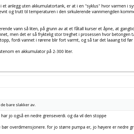
 et anlegg uten akkumulatortank, er at i en "syklus" hvor varmen i sy
evnt og trutt til temperaturen i den sirkulerende vannmengden komm
nde vann så liten, på grunn av at et fåtall kurser et åpne, at gangtiden
net, men det er så fryktelig stor treghet i prosessen hvor betongen 
opp, fordi vannet i rørene blir fort varmt, og så tar det laaang tid f
i utenom en akkumulator på 2-300 liter.
 de bare slakker av.
e har jo også en nedre grenseverdi. og da vil den stoppe
 bør overdimensjonere. for jo større pumpa er, jo høyere er nedre gren