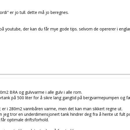
rdi" er jo tull. dette må jo beregnes.
 youtube, der kan du får mye gode tips. selvom de opererer i engla
80m2 BRA og gulvvarme i alle gulv i alle rom.
rtank på 500 liter for å sikre lang gangtid på bergvarmepumpen og fæ
et er i 280m2 vannbåren varme, men det kan man sikkert regne ut.
n jeg tror en underdimensjonert tank hindrer deg fra å hente ut fult 
år optimale driftsforhold.