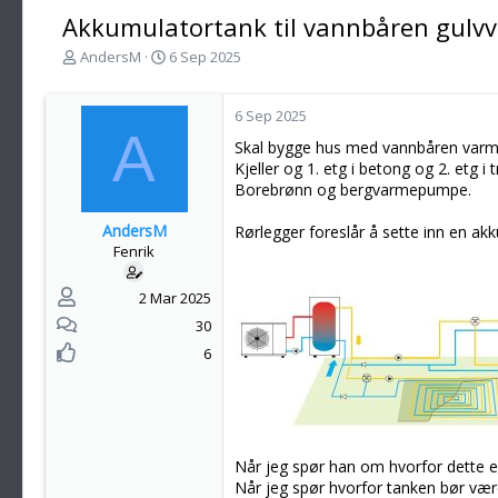
Akkumulatortank til vannbåren gulvv
T
S
AndersM
6 Sep 2025
r
t
å
a
d
r
6 Sep 2025
A
s
t
Skal bygge hus med vannbåren varme
t
d
Kjeller og 1. etg i betong og 2. etg i t
a
a
Borebrønn og bergvarmepumpe.
r
t
t
o
AndersM
Rørlegger foreslår å sette inn en
e
Fenrik
r
2 Mar 2025
30
6
Når jeg spør han om hvorfor dette er 
Når jeg spør hvorfor tanken bør være 