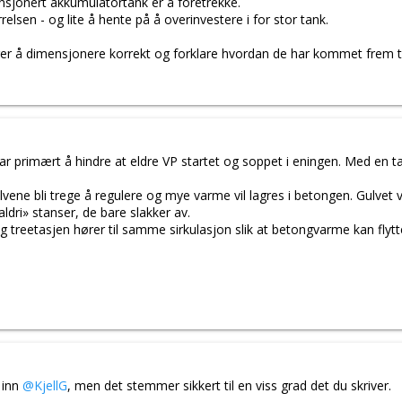
nsjonert akkumulatortank er å foretrekke.
elsen - og lite å hente på å overinvestere i for stor tank.
larer å dimensjonere korrekt og forklare hvordan de har kommet frem ti
primært å hindre at eldre VP startet og soppet i eningen. Med en tank 
lvene bli trege å regulere og mye varme vil lagres i betongen. Gulvet
ldri» stanser, de bare slakker av.
 treetasjen hører til samme sirkulasjon slik at betongvarme kan flyttes
 inn
@KjellG
, men det stemmer sikkert til en viss grad det du skriver.