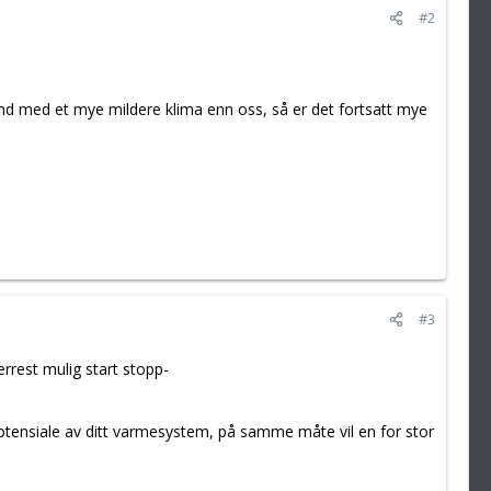
#2
nd med et mye mildere klima enn oss, så er det fortsatt mye
#3
rrest mulig start stopp-
potensiale av ditt varmesystem, på samme måte vil en for stor