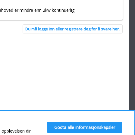
ehoved er mindre enn 2kw kontinuerlig
Du må logge inn eller registrere deg for å svare her.
Kontakt oss
Hjelp
Hjem
Godta alle informasjonskapsler
R
e opplevelsen din.
S