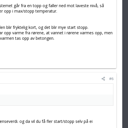
stemet går fra en topp og faller ned mot laveste nivå, så
er opp i max/stopp temperatur.
 blir fryktelig kort, og det blir mye start stopp.
tar opp varme fra rørene, at vannet i rørene varmes opp, men
ør varmen tas opp av betongen.
#6
severdi. og da vil du få fler start/stopp selv på ei