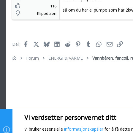
116
så om du har ei pumpe som har 2kw 
Klippdalen
Facebook
X
Bluesky
LinkedIn
Reddit
Pinterest
Tumblr
WhatsApp
E-post
Link
Del:
Forum
ENERGI & VARME
Vannbåren, fancoil, 
Vi verdsetter personvernet ditt
Informasjonskapsler
Vi bruker essensielle
informasjonskapsler
for å få dette 