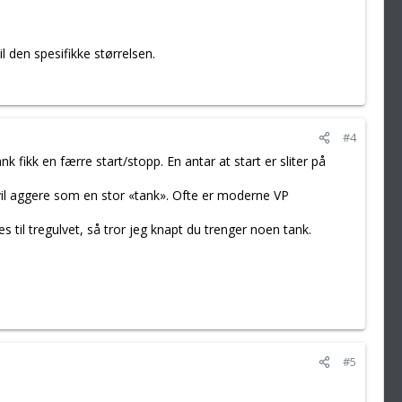
l den spesifikke størrelsen.
#4
fikk en færre start/stopp. En antar at start er sliter på
 vil aggere som en stor «tank». Ofte er moderne VP
 til tregulvet, så tror jeg knapt du trenger noen tank.
#5