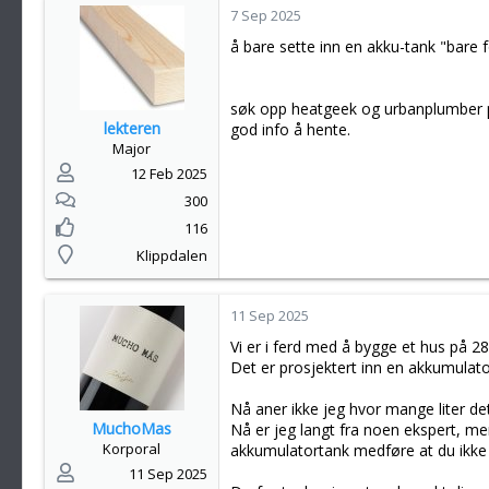
7 Sep 2025
å bare sette inn en akku-tank "bare fo
søk opp heatgeek og urbanplumber på
lekteren
god info å hente.
Major
12 Feb 2025
300
116
Klippdalen
11 Sep 2025
Vi er i ferd med å bygge et hus på 2
Det er prosjektert inn en akkumulato
Nå aner ikke jeg hvor mange liter d
MuchoMas
Nå er jeg langt fra noen ekspert, me
Korporal
akkumulatortank medføre at du ikke f
11 Sep 2025