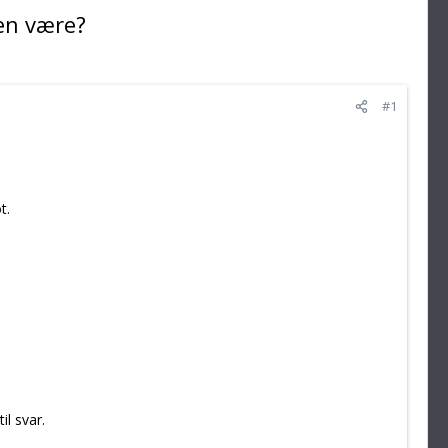
en være?
#1
t.
il svar.