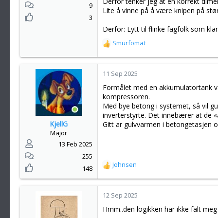
Derfor tenker jeg at en korrekt dime
9
Lite å vinne på å være knipen på størr
3
Derfor: Lytt til flinke fagfolk som k
Smurfomat
R
e
a
k
11 Sep 2025
s
Formålet med en akkumulatortank var 
j
kompressoren.
o
Med bye betong i systemet, så vil gu
n
inverterstyrte. Det innebærer at de «a
e
KjellG
Gitt ar gulvvarmen i betongetasjen og
r
Major
:
13 Feb 2025
255
Johnsen
R
148
e
a
k
12 Sep 2025
s
Hmm..den logikken har ikke falt meg
j