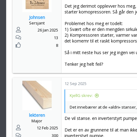
o
Det jeg derimot opplevver hos meg, i
n
starter komopressoren. Så går den j
e
Johnsen
r
Sersjant
Problemet hos meg er todelt:
:
1) Svært ofte er den mengden sirkulere
26 Jan 2025
2) Kompressoren starter, varmer van
13
det komemr til et raskt kompressorst
8
Så i mitt neste hus ser jeg ingen ve
Tenker jeg helt feil?
12 Sep 2025
KjellG skrev:
Det innebærer at de «aldri» stanser,
lekteren
De vil stanse. en inverterstyrt pump
Major
12 Feb 2025
Det er en av grunnene til at man ikke
300
inverterstyrt pumpe.