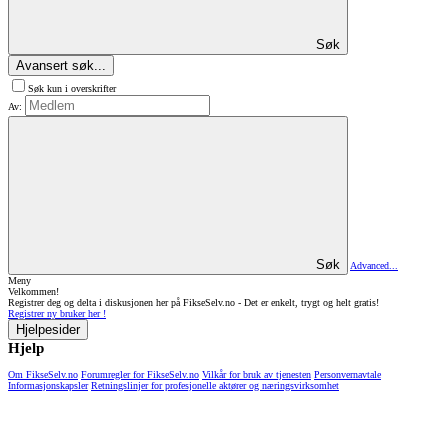
Søk
Avansert søk...
Søk kun i overskrifter
Av:
Søk
Advanced...
Meny
Velkommen!
Registrer deg og delta i diskusjonen her på FikseSelv.no - Det er enkelt, trygt og helt gratis!
Registrer ny bruker her !
Hjelpesider
Hjelp
Om FikseSelv.no
Forumregler for FikseSelv.no
Vilkår for bruk av tjenesten
Personvernavtale
Informasjonskapsler
Retningslinjer for profesjonelle aktører og næringsvirksomhet