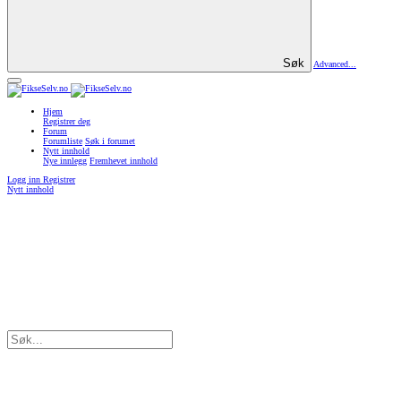
Søk
Advanced...
Hjem
Registrer deg
Forum
Forumliste
Søk i forumet
Nytt innhold
Nye innlegg
Fremhevet innhold
Logg inn
Registrer
Nytt innhold