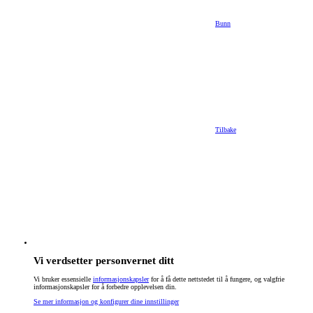
Bunn
Tilbake
Vi verdsetter personvernet ditt
Vi bruker essensielle
informasjonskapsler
for å få dette nettstedet til å fungere, og valgfrie
informasjonskapsler for å forbedre opplevelsen din.
Se mer informasjon og konfigurer dine innstillinger