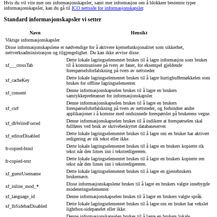
Hvis du vil vite mer om informasjonskapsler, samt mer informasjon om å blokkere bestemte typer
informasjonskapsler, kan du gå til
ICO nettside for informasjonskapsler
.
Standard informasjonskapsler vi setter
Navn
Hensikt
Viktige informasjonskapsler
Disse informasjonskapslene er nødvendige for å aktivere kjernefunksjonalitet som sikkerhet,
nettverksadministrasjon og tilgjengelighet. Du kan ikke avvise disse.
Dette lokale lagringselementet brukes til å lagre informasjon som brukes
xf___crossTab
til å kommunisere på tvers av faner, for eksempel gjeldende
forespørselsforfalskning på tvers av nettsteder.
Dette lokale lagringselementet brukes til å lagre hurtigbuffernøkkelen som
xf_cacheKey
brukes for offline lagringselementer.
Denne informasjonskapselen brukes til å lagre en brukers
xf_consent
samtykkepreferanser for informasjonskapsler.
Denne informasjonskapselen brukes til å lagre en brukers
xf_csrf
forespørselsforfalskning på tvers av nettsteder, og forhindrer andre
applikasjoner i å komme med ondsinnede forespørsler på brukerens vegne.
Denne informasjonskapselen brukes til å indikere at forespørselen skal
xf_dbWriteForced
fullføres ved bruk av skrivebeskyttet databaseserver.
Dette lokale lagringselementet brukes til å lagre om en bruker har aktivert
xf_editorDisabled
redigering av rik tekst eller ikke.
Dette lokale lagringselementet brukes til å lagre en brukers kopierte rik
fr-copied-html
tekst når den limes inn i tekstredigereren.
Dette lokale lagringselementet brukes til å lagre en brukers kopierte ren
fr-copied-text
tekst når den limes inn i tekstredigereren.
Dette lokale lagringselementet brukes til å lagre en gjestebrukers
xf_guestUsername
brukernavn.
Disse informasjonskapslene brukes til å lagre en brukers valgte innebygde
xf_inline_mod_*
modereringselementer.
xf_language_id
Denne informasjonskapselen brukes til å lagre en brukers valgte språk.
Dette lokale lagringselementet brukes til å lagre om en bruker har vekslet
xf_lbSidebarDisabled
lightbox-sidepanelet eller ikke.
Denne informasjonskapselen brukes til å lagre en brukers lokale