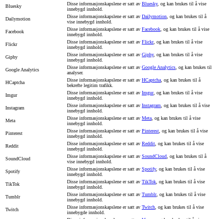
Disse informasjonskapslene er satt av
Bluesky
, og kan brukes til å vise
Bluesky
innebygd innhold.
Disse informasjonskapslene er satt av
Dailymotion
, og kan brukes til å
Dailymotion
vise innebygd innhold.
Disse informasjonskapslene er satt av
Facebook
, og kan brukes til å vise
Facebook
innebygd innhold.
Disse informasjonskapslene er satt av
Flickr
, og kan brukes til å vise
Flickr
innebygd innhold.
Disse informasjonskapslene er satt av
Giphy
, og kan brukes til å vise
Giphy
innebygd innhold.
Disse informasjonskapslene er satt av
Google Analytics
, og kan brukes til
Google Analytics
analyser.
Disse informasjonskapslene er satt av
HCaptcha
, og kan brukes til å
HCaptcha
bekrefte legitim trafikk.
Disse informasjonskapslene er satt av
Imgur
, og kan brukes til å vise
Imgur
innebygd innhold.
Disse informasjonskapslene er satt av
Instagram
, og kan brukes til å vise
Instagram
innebygd innhold.
Disse informasjonskapslene er satt av
Meta
, og kan brukes til å vise
Meta
innebygd innhold.
Disse informasjonskapslene er satt av
Pinterest
, og kan brukes til å vise
Pinterest
innebygd innhold.
Disse informasjonskapslene er satt av
Reddit
, og kan brukes til å vise
Reddit
innebygd innhold.
Disse informasjonskapslene er satt av
SoundCloud
, og kan brukes til å
SoundCloud
vise innebygd innhold.
Disse informasjonskapslene er satt av
Spotify
, og kan brukes til å vise
Spotify
innebygd innhold.
Disse informasjonskapslene er satt av
TikTok
, og kan brukes til å vise
TikTok
innebygd innhold.
Disse informasjonskapslene er satt av
Tumblr
, og kan brukes til å vise
Tumblr
innebygd innhold.
Disse informasjonskapslene er satt av
Twitch
, og kan brukes til å vise
Twitch
innebygde innhold.