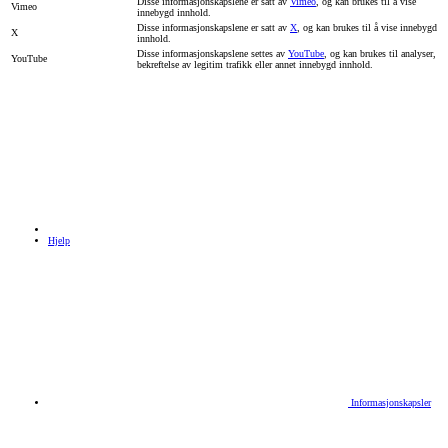
Disse informasjonskapslene er satt av
Vimeo
, og kan brukes til å vise
Vimeo
innebygd innhold.
Disse informasjonskapslene er satt av
X
, og kan brukes til å vise innebygd
X
innhold.
Disse informasjonskapslene settes av
YouTube
, og kan brukes til analyser,
YouTube
bekreftelse av legitim trafikk eller annet innebygd innhold.
Hjelp
Informasjonskapsler