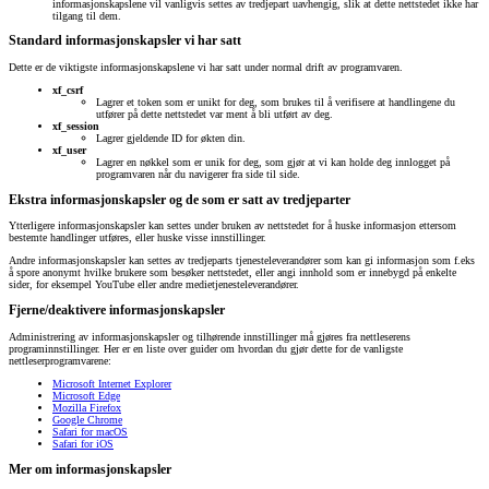
informasjonskapslene vil vanligvis settes av tredjepart uavhengig, slik at dette nettstedet ikke har
tilgang til dem.
Standard informasjonskapsler vi har satt
Dette er de viktigste informasjonskapslene vi har satt under normal drift av programvaren.
xf_csrf
Lagrer et token som er unikt for deg, som brukes til å verifisere at handlingene du
utfører på dette nettstedet var ment å bli utført av deg.
xf_session
Lagrer gjeldende ID for økten din.
xf_user
Lagrer en nøkkel som er unik for deg, som gjør at vi kan holde deg innlogget på
programvaren når du navigerer fra side til side.
Ekstra informasjonskapsler og de som er satt av tredjeparter
Ytterligere informasjonskapsler kan settes under bruken av nettstedet for å huske informasjon ettersom
bestemte handlinger utføres, eller huske visse innstillinger.
Andre informasjonskapsler kan settes av tredjeparts tjenesteleverandører som kan gi informasjon som f.eks
å spore anonymt hvilke brukere som besøker nettstedet, eller angi innhold som er innebygd på enkelte
sider, for eksempel YouTube eller andre medietjenesteleverandører.
Fjerne/deaktivere informasjonskapsler
Administrering av informasjonskapsler og tilhørende innstillinger må gjøres fra nettleserens
programinnstillinger. Her er en liste over guider om hvordan du gjør dette for de vanligste
nettleserprogramvarene:
Microsoft Internet Explorer
Microsoft Edge
Mozilla Firefox
Google Chrome
Safari for macOS
Safari for iOS
Mer om informasjonskapsler