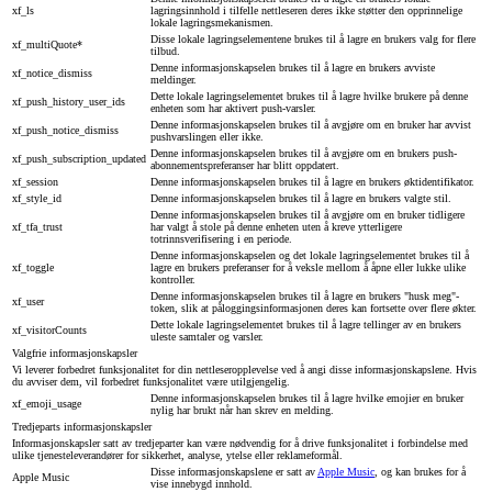
xf_ls
lagringsinnhold i tilfelle nettleseren deres ikke støtter den opprinnelige
lokale lagringsmekanismen.
Disse lokale lagringselementene brukes til å lagre en brukers valg for flere
xf_multiQuote*
tilbud.
Denne informasjonskapselen brukes til å lagre en brukers avviste
xf_notice_dismiss
meldinger.
Dette lokale lagringselementet brukes til å lagre hvilke brukere på denne
xf_push_history_user_ids
enheten som har aktivert push-varsler.
Denne informasjonskapselen brukes til å avgjøre om en bruker har avvist
xf_push_notice_dismiss
pushvarslingen eller ikke.
Denne informasjonskapselen brukes til å avgjøre om en brukers push-
xf_push_subscription_updated
abonnementspreferanser har blitt oppdatert.
xf_session
Denne informasjonskapselen brukes til å lagre en brukers øktidentifikator.
xf_style_id
Denne informasjonskapselen brukes til å lagre en brukers valgte stil.
Denne informasjonskapselen brukes til å avgjøre om en bruker tidligere
xf_tfa_trust
har valgt å stole på denne enheten uten å kreve ytterligere
totrinnsverifisering i en periode.
Denne informasjonskapselen og det lokale lagringselementet brukes til å
xf_toggle
lagre en brukers preferanser for å veksle mellom å åpne eller lukke ulike
kontroller.
Denne informasjonskapselen brukes til å lagre en brukers "husk meg"-
xf_user
token, slik at påloggingsinformasjonen deres kan fortsette over flere økter.
Dette lokale lagringselementet brukes til å lagre tellinger av en brukers
xf_visitorCounts
uleste samtaler og varsler.
Valgfrie informasjonskapsler
Vi leverer forbedret funksjonalitet for din nettleseropplevelse ved å angi disse informasjonskapslene. Hvis
du avviser dem, vil forbedret funksjonalitet være utilgjengelig.
Denne informasjonskapselen brukes til å lagre hvilke emojier en bruker
xf_emoji_usage
nylig har brukt når han skrev en melding.
Tredjeparts informasjonskapsler
Informasjonskapsler satt av tredjeparter kan være nødvendig for å drive funksjonalitet i forbindelse med
ulike tjenesteleverandører for sikkerhet, analyse, ytelse eller reklameformål.
Disse informasjonskapslene er satt av
Apple Music
, og kan brukes for å
Apple Music
vise innebygd innhold.