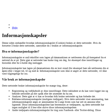
Hjelp
Informasjonskapsler
Denne siden omhandler hvordan informasjonskapsler (Cookies) brukes av dette nettstedet. Hvis du
fortsetter å bruke dette nettstedet, samtykker du i bruken av informasjonskapsler.
Hva er informasjonskapsler?
Informasjonskapsler er små tekstfiler som lagres på datamaskinen av nettleseren din på forespørsel fra et
nettsted du er på. Dette gjør at nettstedet kan huske ting om deg, for eksempel dine innstillinger og
historikk eller for å holde deg innlogget.
Informasjonskapsler kan lagres på datamaskinen din en kort stund (for eksempel bare når nettleseren din er
åpen) eller i lengre tid, til og med år. Informasjonskapsler som ikke er angitt av dette nettstedet, vil ikke
være tilgjengelige for oss.
Vår bruk av informasjonskapsler
Dette nettstedet bruker informasjonskapsler for mange ting, derav:
Registrering og vedlikehold av dine innstillinger. Dette inkluderer at du kan være logget inn og
beholde nettstedet på ditt språk eller det utseendet du ba om.
Analyser. Dette gjør at vi kan se hvordan folk bruker nettstedet og kan forbedre det.
Reklame-informasjonskapsler (muligens tredjepart). Hvis dette nettstedet viser annonsering, kan
informasjonskapsler angis av annonsørene for å angi hvem som har sett en annonse eller
lignende. Disse informasjonskapslene kan bestemmes av tredjeparter, og dette nettstedet har
ingen mulighet til å lese eller skrive disse informasjonskapslene.
Andre tredjeparts-informasjonskapsler for ting som Facebook- eller Twitter-deling. Disse