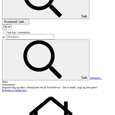
Søk
Avansert søk...
Søk kun i overskrifter
Av:
Søk
Advanced...
Meny
Velkommen!
Registrer deg og delta i diskusjonen her på FikseSelv.no - Det er enkelt, trygt og helt gratis!
Registrer ny bruker her !