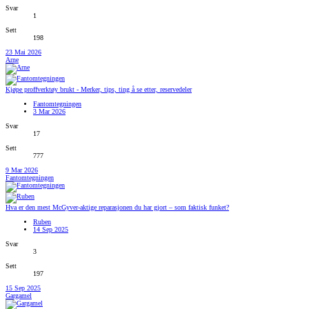
Svar
1
Sett
198
23 Mai 2026
Arne
Kjøpe proffverktøy brukt - Merker, tips, ting å se etter, reservedeler
Fantomtegningen
3 Mar 2026
Svar
17
Sett
777
9 Mar 2026
Fantomtegningen
Hva er den mest McGyver-aktige reparasjonen du har gjort – som faktisk funket?
Ruben
14 Sep 2025
Svar
3
Sett
197
15 Sep 2025
Gargamel