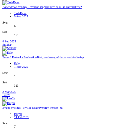
Batteridrevet verktøy - hvordan rangerer dere de ulike varemerkene?
TasteDyret
5 Aug 2025
Svar
6
Sett
1K
8 Sep 2025
Snikkar
Festool
Festool - Produktkvalitet, service og reklamasjonshåndtering
Eplet
1 Mar 2025
Svar
1
Sett
313
2 Mar 2025
Lars2h
Bygge nytt hus - Hvilke elektroverktøy trenger jeg?
Burger
14 Feb 2025
Svar
7