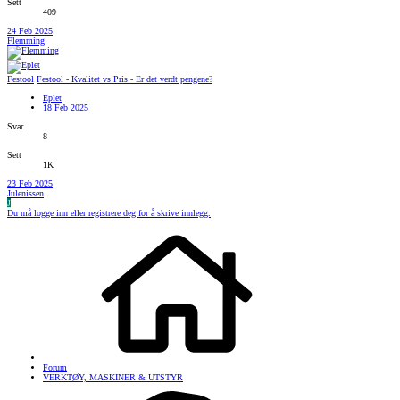
Sett
409
24 Feb 2025
Flemming
Festool
Festool - Kvalitet vs Pris - Er det verdt pengene?
Eplet
18 Feb 2025
Svar
8
Sett
1K
23 Feb 2025
Julenissen
J
Du må logge inn eller registrere deg for å skrive innlegg.
Forum
VERKTØY, MASKINER & UTSTYR