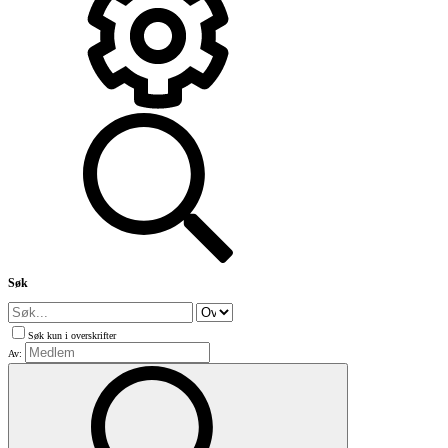
Søk
Søk kun i overskrifter
Av: