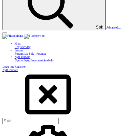
Søk
Advanced...
Hjem
Registrer deg
Forum
Forumliste
Søk i forumet
Nytt innhold
Nye innlegg
Fremhevet innhold
Logg inn
Registrer
Nytt innhold