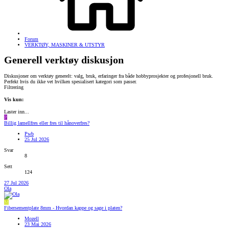
Forum
VERKTØY, MASKINER & UTSTYR
Generell verktøy diskusjon
Diskusjoner om verktøy generelt: valg, bruk, erfaringer fra både hobbyprosjekter og profesjonell bruk.
Perfekt hvis du ikke vet hvilken spesialisert kategori som passer.
Filtrering
Vis kun:
Laster inn...
P
Billig lamellfres eller fres til hånoverfres?
Pwb
25 Jul 2026
Svar
8
Sett
124
27 Jul 2026
Ola
M
Fibersementplate 8mm - Hvordan kappe og sage i platen?
Mozell
23 Mai 2026