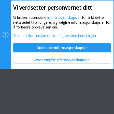
Vi verdsetter personvernet ditt
Vi bruker essensielle
informasjonskapsler
for å få dette
nettstedet til å fungere, og valgfrie informasjonskapsler for
å forbedre opplevelsen din.
Se mer informasjon og konfigurer dine innstillinger
Informasjonskapsler
Kontakt oss
Hjelp
Hjem
Godta alle informasjonskapsler
R
S
S
Avvis valgfrie informasjonskapsler
Topp
Bunn